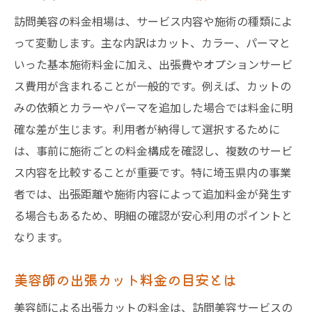
自宅で受ける訪問美容の安心感とは
訪問美容の料金相場は、サービス内容や施術の種類によ
訪問美容サービスが支持される理由
って変動します。主な内訳はカット、カラー、パーマと
個人宅での訪問美容が快適な理由
いった基本施術料金に加え、出張費やオプションサービ
訪問美容の利便性と安全性を解説
ス費用が含まれることが一般的です。例えば、カットの
埼玉県で安心できる訪問美容の選び方
みの依頼とカラーやパーマを追加した場合では料金に明
確な差が生じます。利用者が納得して選択するために
埼玉の訪問美容選びで重視すべき点
は、事前に施術ごとの料金構成を確認し、複数のサービ
信頼できる訪問美容事業者の見極め方
ス内容を比較することが重要です。特に埼玉県内の事業
訪問美容の評判や口コミ活用術
者では、出張距離や施術内容によって追加料金が発生す
訪問美容のサービス内容比較のコツ
る場合もあるため、明細の確認が安心利用のポイントと
訪問美容を選ぶ際のチェックポイント
なります。
安心して依頼できる訪問美容の条件
訪問美容の保険適用について徹底解説
美容師の出張カット料金の目安とは
訪問美容は保険適用になるのか解説
美容師による出張カットの料金は、訪問美容サービスの