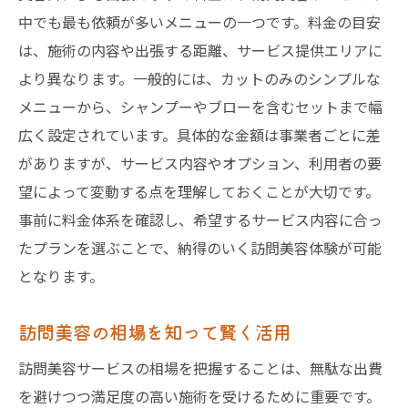
介護保険で利用できる訪問美容の概要
中でも最も依頼が多いメニューの一つです。料金の目安
訪問美容の保険適用条件と注意事項
は、施術の内容や出張する距離、サービス提供エリアに
より異なります。一般的には、カットのみのシンプルな
保険利用時の訪問美容サービスの流れ
メニューから、シャンプーやブローを含むセットまで幅
訪問美容の保険活用で知っておきたい事
広く設定されています。具体的な金額は事業者ごとに差
保険適用外の訪問美容はどう選ぶか
がありますが、サービス内容やオプション、利用者の要
個人宅向け訪問美容サービスの魅力
望によって変動する点を理解しておくことが大切です。
個人宅対応の訪問美容サービスの強み
事前に料金体系を確認し、希望するサービス内容に合っ
訪問美容が個人宅で選ばれる魅力とは
たプランを選ぶことで、納得のいく訪問美容体験が可能
自宅での訪問美容利用がもたらす安心感
となります。
個人宅向け訪問美容の柔軟な対応力
訪問美容の相場を知って賢く活用
訪問美容で叶うプライベートな美容体験
家族も安心の個人宅向け訪問美容特徴
訪問美容サービスの相場を把握することは、無駄な出費
を避けつつ満足度の高い施術を受けるために重要です。
訪問カットや出張美容の料金比較術