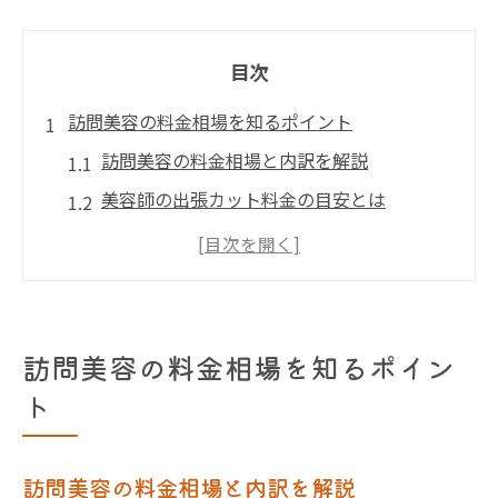
目次
訪問美容の料金相場を知るポイント
訪問美容の料金相場と内訳を解説
美容師の出張カット料金の目安とは
訪問美容の相場を知って賢く活用
個人宅向け訪問美容料金の特徴
埼玉の訪問美容料金傾向をチェック
出張美容師の料金の違いと比較方法
訪問美容の料金相場を知るポイン
自宅で受ける訪問美容が選ばれる理由
ト
訪問美容が自宅利用で注目される背景
高齢者が訪問美容を選ぶ満足ポイント
訪問美容の料金相場と内訳を解説