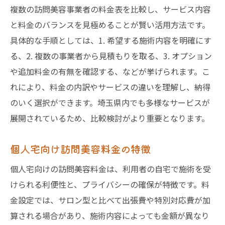
複数の訪問美容事業者の料金表を比較し、サービス内容
訪問美容と出張カットの料金比較法
と料金のバランスを見極めることが賢い活用方法です。
個人と事業者の訪問美容料金を比較
具体的な手順としては、1. 希望する施術内容を明確にす
出張美容師の料金体系を分かりやすく
る、2. 複数の事業者から見積もりを取る、3. オプション
訪問美容のサービスごと料金をチェック
や追加料金の有無を確認する、などが挙げられます。こ
訪問カット料金の違いと選び方のポイント
れにより、料金の内訳やサービスの違いを理解し、納得
料金比較で分かる訪問美容のお得な選択
のいく選択ができます。埼玉県内でも多様なサービスが
展開されているため、比較検討がより重要となります。
埼玉で訪問美容を利用する際の注意点
埼玉で訪問美容を依頼する際の注意事項
個人宅向け訪問美容料金の特徴
訪問美容の違法性やトラブル回避策
個人宅向けの訪問美容料金は、利用者の自宅で施術を受
訪問美容利用時の事前確認ポイント
けられる利便性と、プライバシーの確保が特徴です。料
出張費や追加料金に注意したい点
金設定では、サロン型と比べて出張費や特別対応費が加
訪問美容サービス契約前のチェック事項
算される場合があり、施術内容によっても金額が異なり
埼玉県で安心して訪問美容を利用するコツ