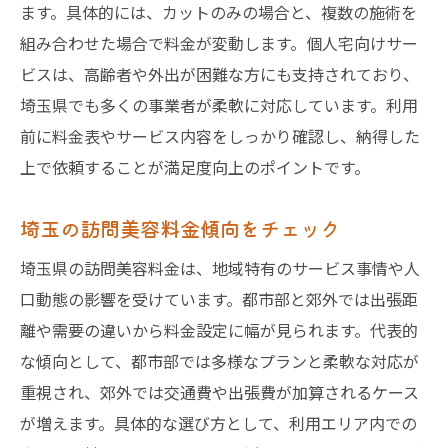
ます。具体的には、カットのみの場合と、複数の施術を
納得して選ぶ訪問美容の実践ガイド
組み合わせた場合で料金が変動します。個人宅向けサー
訪問美容の選び方と事前準備のポイント
ビスは、高齢者や外出が困難な方にも支持されており、
埼玉で訪問美容を賢く選ぶ実践方法
埼玉県でも多くの事業者が柔軟に対応しています。利用
前に料金表やサービス内容をしっかり確認し、納得した
訪問美容利用前に知っておきたい基礎知識
上で依頼することが満足度向上のポイントです。
満足度を高める訪問美容の活用術
口コミを活かした訪問美容選びのコツ
埼玉の訪問美容料金傾向をチェック
訪問美容を納得して選ぶための最終チェッ
埼玉県の訪問美容料金は、地域特有のサービス事情や人
ク
口動態の影響を受けています。都市部と郊外では出張距
離や需要の違いから料金設定に幅が見られます。代表的
な傾向として、都市部では多様なプランと柔軟な対応が
重視され、郊外では交通費や出張費が加算されるケース
が増えます。具体的な選び方として、利用エリア内での