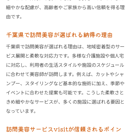
安心して依頼できる訪問美容の選び方
細やかな配慮が、高齢者やご家族から高い信頼を得る理
施設で訪問美容を受けるためのポイント
由です。
訪問美容サービスvisit利用時の流れ解説
千葉県で訪問美容が選ばれる納得の理由
高齢者に適した訪問美容サービスの選定法
千葉県で訪問美容が選ばれる理由は、地域密着型のサー
訪問美容の料金相場や対応範囲もチェック
ビス展開と柔軟な対応力です。多様な介護施設や個人宅
介護現場で広がる訪問美容の魅力を体感しよう
に対応し、利用者の生活スタイルや施設のスケジュール
介護現場で感じる訪問美容の魅力とは
に合わせて美容師が訪問します。例えば、カットやシャ
訪問美容で高齢者の表情が明るく変化
ンプー、スタイリングなど基本的な施術に加え、季節や
現場スタッフも実感する訪問美容の効果
イベントに合わせた提案も可能です。こうした柔軟さと
訪問美容サービスvisitの現場での評判
きめ細やかなサービスが、多くの施設に選ばれる要因と
高齢者の自信を支える訪問美容の力
なっています。
訪問美容で施設生活がより豊かに変わる
訪問美容サービスvisitが信頼されるポイン
訪問美容なら外出困難な方も美しさをキープ