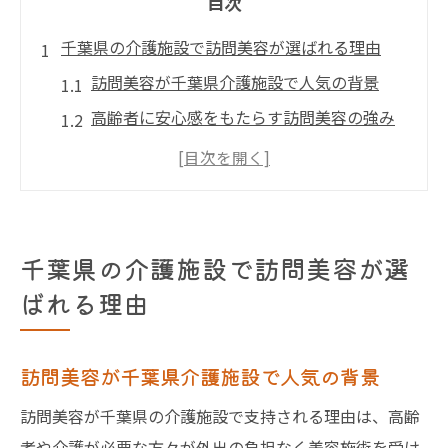
目次
千葉県の介護施設で訪問美容が選ばれる理由
訪問美容が千葉県介護施設で人気の背景
高齢者に安心感をもたらす訪問美容の強み
千葉県で訪問美容が選ばれる納得の理由
訪問美容サービスvisitが信頼されるポイン
ト
施設生活に訪問美容がもたらす豊かな変化
千葉県の介護施設で訪問美容が選
高齢者ケアに訪問美容が不可欠な理由を解
ばれる理由
説
高齢者に寄り添う訪問美容の安心メリット
訪問美容が千葉県介護施設で人気の背景
訪問美容利用で高齢者が感じる安心感とは
訪問美容が千葉県の介護施設で支持される理由は、高齢
介護施設で訪問美容が支持される理由
者や介護が必要な方々が外出の負担なく美容施術を受け