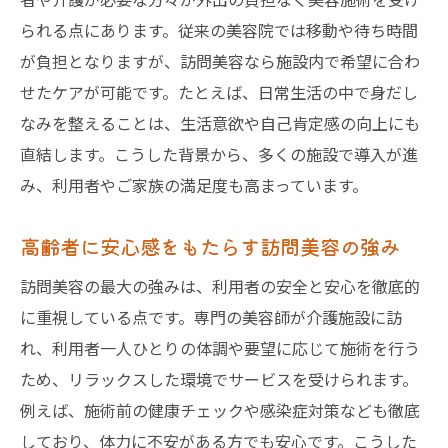
一人ひとりに寄り添う訪問美容の利点
られる点にあります。従来の美容院では移動や待ち時間
訪問美容が高齢者にもたらす心のサポート
が負担となりますが、訪問美容なら施設内で希望に合わ
施設での訪問美容が安心できる理由を紹介
せたケアが可能です。たとえば、日常生活の中で身だし
訪問美容サービスvisitのきめ細やかな対応
なみを整えることは、生活意欲や自己肯定感の向上にも
自宅や施設で叶える身だしなみケアの新常識
直結します。こうした背景から、多くの施設で導入が進
み、利用者やご家族の満足度も高まっています。
訪問美容で自宅や施設生活を快適に
新しい身だしなみケアとしての訪問美容
高齢者に安心感をもたらす訪問美容の強み
訪問美容活用で毎日がもっと自分らしく
訪問美容の最大の強みは、利用者の安全と安心を徹底的
高齢者施設の新常識！訪問美容の広がり
に重視している点です。専門の美容師が介護施設に訪
訪問美容で叶える心地よい身だしなみ習慣
れ、利用者一人ひとりの体調や要望に応じて施術を行う
自宅での訪問美容が選ばれる理由を解説
ため、リラックスした環境でサービスを受けられます。
訪問美容サービスを利用する際のポイントとは
例えば、施術前の健康チェックや感染症対策なども徹底
訪問美容利用時の事前準備と注意点
しており、体力に不安がある方でも安心です。こうした