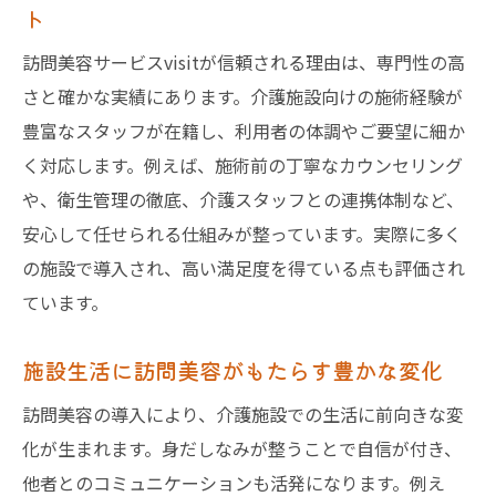
ト
訪問美容で外出困難な方も安心のケア
訪問美容サービスvisitが信頼される理由は、専門性の高
高齢者が美しさを保てる訪問美容の強み
さと確かな実績にあります。介護施設向けの施術経験が
自宅や施設で手軽に叶う訪問美容サービス
豊富なスタッフが在籍し、利用者の体調やご要望に細か
訪問美容が外出できない方の笑顔を守る
く対応します。例えば、施術前の丁寧なカウンセリング
外出困難な方にも選ばれる訪問美容visit
や、衛生管理の徹底、介護スタッフとの連携体制など、
訪問美容利用で自分らしい毎日をサポート
安心して任せられる仕組みが整っています。実際に多く
信頼できる訪問美容の選び方や利用方法
の施設で導入され、高い満足度を得ている点も評価され
安心して任せられる訪問美容選びのコツ
ています。
訪問美容サービスvisit利用時の流れ
施設生活に訪問美容がもたらす豊かな変化
高齢者に最適な訪問美容の見極め方
訪問美容の導入により、介護施設での生活に前向きな変
信頼できる訪問美容師の特徴とは
化が生まれます。身だしなみが整うことで自信が付き、
介護施設で安心の訪問美容利用方法
他者とのコミュニケーションも活発になります。例え
訪問美容の口コミや評判も参考にしよう