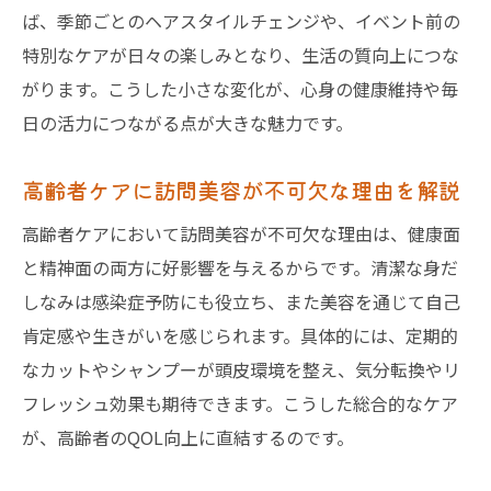
ば、季節ごとのヘアスタイルチェンジや、イベント前の
心身の健康を支える訪問美容の効果に注目
特別なケアが日々の楽しみとなり、生活の質向上につな
訪問美容が高齢者の心身に与える好影響
がります。こうした小さな変化が、心身の健康維持や毎
身だしなみケアによる健康維持と自信
日の活力につながる点が大きな魅力です。
訪問美容で心も体も豊かになる理由
高齢者ケアに訪問美容が不可欠な理由を解説
高齢者の活力を引き出す訪問美容サービス
訪問美容visitが心の健康をサポート
高齢者ケアにおいて訪問美容が不可欠な理由は、健康面
介護施設での生活が変わる訪問美容の力
と精神面の両方に好影響を与えるからです。清潔な身だ
しなみは感染症予防にも役立ち、また美容を通じて自己
肯定感や生きがいを感じられます。具体的には、定期的
なカットやシャンプーが頭皮環境を整え、気分転換やリ
フレッシュ効果も期待できます。こうした総合的なケア
が、高齢者のQOL向上に直結するのです。