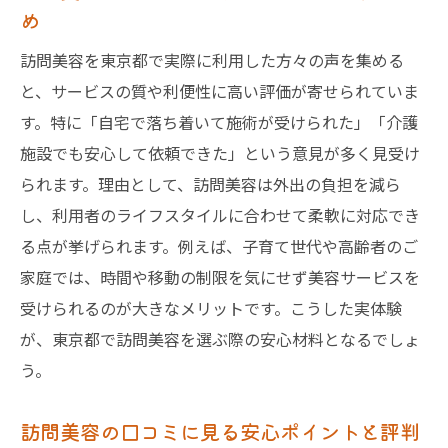
め
訪問美容 口コミを参考に東京都で選ぶコツ
訪問美容を東京都で実際に利用した方々の声を集める
自宅で叶う訪問美容のメリット解説
と、サービスの質や利便性に高い評価が寄せられていま
訪問美容のメリットを自宅利用で徹底解説
す。特に「自宅で落ち着いて施術が受けられた」「介護
個人宅で受ける訪問美容の安心ポイント紹
施設でも安心して依頼できた」という意見が多く見受け
介
られます。理由として、訪問美容は外出の負担を減ら
訪問美容 東京で自宅美容が選ばれる理由
し、利用者のライフスタイルに合わせて柔軟に対応でき
訪問美容 個人宅の満足度が高い理由とは
る点が挙げられます。例えば、子育て世代や高齢者のご
自宅で快適に利用できる訪問美容の魅力
家庭では、時間や移動の制限を気にせず美容サービスを
訪問美容 個人宅向けサービスの特徴解説
受けられるのが大きなメリットです。こうした実体験
訪問美容の口コミから見る安心ポイント
が、東京都で訪問美容を選ぶ際の安心材料となるでしょ
う。
訪問美容 口コミでわかる信頼できるポイン
ト
訪問美容の口コミに見る安心ポイントと評判
利用者の声から見る訪問美容の安心感とは