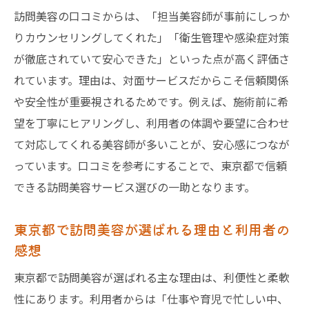
訪問美容の口コミからは、「担当美容師が事前にしっか
口コミで選ぶ訪問美容 東京のポイントまと
りカウンセリングしてくれた」「衛生管理や感染症対策
め
が徹底されていて安心できた」といった点が高く評価さ
訪問美容 口コミに多いサービス満足度とは
れています。理由は、対面サービスだからこそ信頼関係
安心して依頼できる訪問美容の選び方解説
や安全性が重要視されるためです。例えば、施術前に希
訪問美容 口コミ活用で失敗しない方法
望を丁寧にヒアリングし、利用者の体調や要望に合わせ
初めてでも安心な訪問美容の選び方
て対応してくれる美容師が多いことが、安心感につなが
初めての訪問美容で失敗しない選び方指南
っています。口コミを参考にすることで、東京都で信頼
訪問美容 東京で安心して選ぶための基準
できる訪問美容サービス選びの一助となります。
訪問美容 個人宅向けサービス選定のコツ
東京都で訪問美容が選ばれる理由と利用者の
信頼できる訪問美容師を見極めるポイント
感想
訪問美容 選び方で重視したい口コミ活用法
東京都で訪問美容が選ばれる主な理由は、利便性と柔軟
初利用でも安心な訪問美容の選定基準
性にあります。利用者からは「仕事や育児で忙しい中、
訪問美容の料金相場と利用のコツ