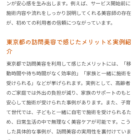
訪問美容の出張サービス利用時の注意点
ンが安心感を生み出します。例えば、サービス開始前に
高齢者や家族に最適な訪問美容活用術
施術内容や流れをしっかり説明してくれる美容師の存在
高齢者におすすめの訪問美容サービス活用
が、初めての利用者の信頼につながっています。
法
東京都の訪問美容で感じたメリットと実例紹
家族のケアに役立つ訪問美容の使い方紹介
介
訪問美容で高齢者が安心できる理由とは
東京都で訪問美容を利用して感じたメリットには、「移
家族向け訪問美容のメリットと体験談
動時間や待ち時間がなく効率的」「家族と一緒に施術を
訪問美容 高齢者や家族の満足度が高い秘密
受けられる」などが挙げられます。実例として、高齢者
訪問美容 介護家庭での活用アイデア集
のご家庭では外出の負担が減り、家族のサポートのもと
訪問美容体験を通じた満足の秘訣とは
安心して施術が受けられた事例があります。また、子育
訪問美容体験で満足度を高めるポイント解
て世代では、子どもと一緒に自宅で施術を受けられるた
説
め、日常生活の中で無理なく美容ケアが可能です。こう
利用者が語る訪問美容の満足の理由とは
した具体的な事例が、訪問美容の実用性を裏付けていま
訪問美容 東京でリピートが多い秘訣まとめ