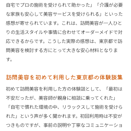
自宅でプロの施術を受けられて助かった」「介護が必要
訪問美容 料金相場の目安と確認ポイント
な家族も安心して美容サービスを受けられる」といった
訪問美容 東京で賢く利用する料金の比較法
感想が寄せられています。これは、訪問美容が一人ひと
訪問美容 個人宅でお得に依頼するコツ
りの生活スタイルや事情に合わせてオーダーメイドで対
訪問美容 料金相場を知って安心の選択を
応できるからです。こうした実際の感想は、東京都で訪
訪問美容 サービス内容と料金の見極め方
問美容を検討する方にとって大きな安心材料となりま
す。
訪問美容 料金比較で納得のサービス選び
出張美容師を東京都で利用する方法
訪問美容を初めて利用した東京都の体験談集
出張美容師 東京で利用する際の流れと準備
初めて訪問美容を利用した方の体験談として、「最初は
訪問美容と出張美容師の違いと選び方解説
不安だったが、美容師が親身に相談に乗ってくれた」
出張美容師 東京の予約方法と利用ポイント
「自宅で慣れた環境の中、リラックスして施術を受けら
訪問美容 出張カットを安心して頼む方法
れた」という声が多く聞かれます。初回利用時は不安が
出張美容師を東京都で上手に活用するコツ
つきものですが、事前の説明や丁寧なコミュニケーショ