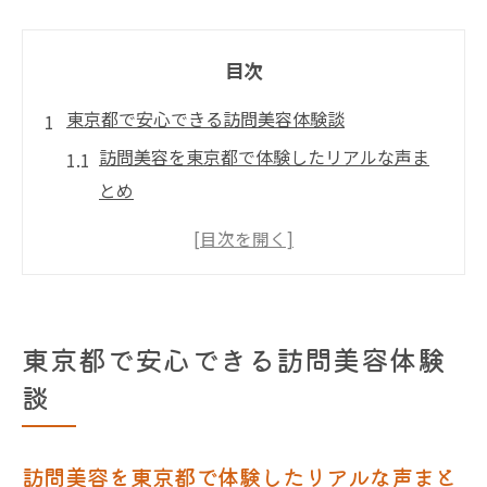
目次
東京都で安心できる訪問美容体験談
訪問美容を東京都で体験したリアルな声ま
とめ
訪問美容の口コミに見る安心ポイントと評
判
東京都で訪問美容が選ばれる理由と利用者
の感想
東京都で安心できる訪問美容体験
訪問美容を初めて利用した東京都の体験談
談
集
東京都の訪問美容で感じたメリットと実例
訪問美容を東京都で体験したリアルな声まと
紹介