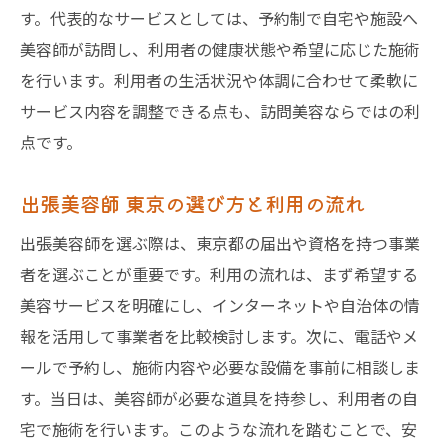
す。代表的なサービスとしては、予約制で自宅や施設へ
東京都の訪問美容助成内容と申請方法
美容師が訪問し、利用者の健康状態や希望に応じた施術
訪問美容 東京の助成を活用するコツ
を行います。利用者の生活状況や体調に合わせて柔軟に
助成制度を使った訪問美容のメリット
サービス内容を調整できる点も、訪問美容ならではの利
訪問美容費用を抑えるための制度利用法
点です。
出張美容師 東京の助成制度活用事例
出張美容師 東京の選び方と利用の流れ
訪問美容サービスと助成金の最新情報
訪問美容師が自宅に来るまでの流れと対応
出張美容師を選ぶ際は、東京都の届出や資格を持つ事業
訪問美容の予約から当日対応までの流れ
者を選ぶことが重要です。利用の流れは、まず希望する
美容サービスを明確にし、インターネットや自治体の情
訪問美容師が来る際の準備ポイント
報を活用して事業者を比較検討します。次に、電話やメ
訪問美容 個人宅での施術手順と注意点
ールで予約し、施術内容や必要な設備を事前に相談しま
出張美容師 東京の訪問時対応マナー
す。当日は、美容師が必要な道具を持参し、利用者の自
訪問美容利用時のトラブル対策方法
宅で施術を行います。このような流れを踏むことで、安
訪問美容 東京で安心して受けるコツ