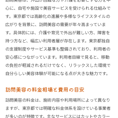
訪問美容師の技術とサービスの幅広さ
心に、自宅や施設で美容サービスを受けられる仕組みで
訪問美容 個人宅対応の柔軟なサービス例
す。東京都では高齢化の進展や多様なライフスタイルの
訪問美容 東京での利用者体験談まとめ
広がりを背景に、訪問美容の需要が年々高まっていま
在宅ケアと訪問美容の相乗効果を考える
す。具体的には、介護や育児で外出が難しい方、障害を
訪問美容の利用条件や東京都の最新制度を解説
持つ方など、幅広い利用者層が存在します。東京都独自
の支援制度やサービス基準も整備されており、利用者の
訪問美容の利用対象者と東京都の基準
安心感につながっています。利用者目線で見ると、移動
訪問美容を利用できる条件を詳しく解説
の負担が軽減されるだけでなく、リラックスした環境で
東京都の訪問美容支援制度の特徴と利用法
自分らしい美容体験が可能になる点が大きな魅力です。
出張美容 届出の必要性と利用時の注意点
訪問美容の利用率と制度の現状分析
訪問美容の料金相場と費用の目安
訪問美容 東京の最新制度変更情報
訪問美容の料金は、施術内容や利用場所によって異なり
申請時に知っておきたい訪問美容の注意点
ますが、東京都では明確な料金体系を設けている事業者
訪問美容申請に必要な手続きの流れ
が多いのが特徴です。主なサービスにはカットやカラー