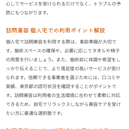
心してサービスを受けられるだけでなく、トラブルの予
安心して利用するための訪問美容の法律知識
防にもつながります。
訪問美容を利用する際に知るべき法律
訪問美容 個人宅での利用ポイント解説
出張美容 法律と東京都の規制について
訪問美容師の届出と登録制度の基礎知識
個人宅で訪問美容を利用する際は、事前準備が大切で
訪問美容 東京で守るべき法的ポイント
す。施術スペースの確保や、必要に応じてタオルや椅子
の用意を行いましょう。また、施術前に体調や希望をし
訪問美容 個人宅利用時の法律上の注意点
っかり伝えることで、より満足度の高いサービスが受け
安全に利用するための訪問美容法律相談
られます。信頼できる事業者を選ぶためには、口コミや
実績、東京都の認可状況を確認することがポイントで
す。訪問美容は利用者の生活環境に合わせて柔軟に対応
できるため、自宅でリラックスしながら美容ケアを受け
たい方に最適な選択肢です。