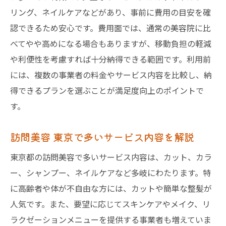
訪問美容 個人宅利用時の注意事項
リング、ネイルケアなどがあり、事前に費用の目安を確
訪問美容 東京で気をつけたいポイント
認できるため安心です。費用面では、通常の美容院に比
べてやや高めになる場合もありますが、移動負担の軽減
出張美容 法律面で知っておくべき内容
や利便性を考慮すれば十分納得できる範囲です。利用前
申請時に役立つ訪問美容のよくある質問
には、複数の事業者の料金やサービス内容を比較し、納
トラブルを防ぐための訪問美容申請時対策
得できるプランを選ぶことが満足度向上のポイントで
信頼できる訪問美容を選ぶためのポイント
す。
安心して任せられる訪問美容師の特徴
訪問美容サービス選びで重視すべき基準
訪問美容 東京で多いサービス内容を解説
口コミでわかる訪問美容 東京の評判
東京都の訪問美容で多いサービス内容は、カット、カラ
訪問美容 個人宅向けの信頼性チェック法
ー、シャンプー、ネイルケアなど多岐にわたります。特
出張美容師選びで失敗しないコツ紹介
に高齢者や体が不自由な方には、カットや簡単な整髪が
訪問美容利用者の体験談から学ぶ選び方
人気です。また、要望に応じてスキンケアやメイク、リ
ラクゼーションメニューを提供する事業者も増えていま
東京都の助成制度で訪問美容を賢く活用