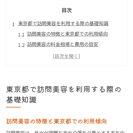
目次
東京都で訪問美容を利用する際の基礎知識
訪問美容の特徴と東京都での利用傾向
訪問美容の料金相場と費用の目安
訪問美容 東京で多いサービス内容を解説
出張美容師 東京の選び方と利用の流れ
訪問美容 個人宅での利用ポイント解説
訪問美容サービスが選ばれる理由と今後
東京都で訪問美容を利用する際の
外出困難な方に届ける訪問美容サービスの魅力
基礎知識
訪問美容が外出困難な方にもたらす安心感
高齢者や障害者が訪問美容を利用するメリ
訪問美容の特徴と東京都での利用傾向
ット
訪問美容は、外出が困難な方や介護を必要とする方を中