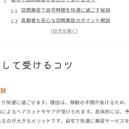
訪問美容で自宅時間を快適に過ごす秘訣
高齢者も安心な訪問美容のポイント解説
訪問美容を利用する際の事前準備とは
家族が知っておきたい訪問美容の注意点
訪問美容が初めてでも安心な利用の流れ
心して受けるコツ
訪問美容で自宅ケアを安全に受ける方法
埼玉県で訪問美容を利用する流れとは
埼玉県の訪問美容予約から施術までの流れ
秘訣
訪問美容の申し込み手順と必要な準備
より快適に過ごせます。理由は、移動の手間が省けるため
訪問美容利用時に確認すべきポイント
ロによるヘアカットやケアが受けられます。具体的には、
さいたま市の訪問理美容券を活用する方法
れるのが大きなメリットです。自宅で快適に美容サービス
訪問美容利用に役立つ事業者一覧の探し方