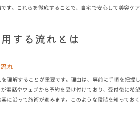
さいたま市の訪問理美容券利用のポイント
切です。これらを徹底することで、自宅で安心して美容ケア
訪問美容の予約時に確認したいサービス内容
申請から施術までスムーズな訪問美容の流れ
利用する流れとは
訪問美容を安心して予約するためのコツ
衛生面と安全性を重視した訪問美容の実態
訪問美容で徹底される衛生管理のポイント
の流れ
訪問美容が実践する安全対策とその内容
れを理解することが重要です。理由は、事前に手順を把握
訪問美容を安心して利用するための衛生基準
者が電話やウェブから予約を受け付けており、受付後に希
施術時に配慮される訪問美容の安全対策
内容に沿って施術が進みます。このような段階を知ってお
保健所基準を満たした訪問美容の特徴とは
家族も納得の訪問美容衛生対策の実態
備
訪問美容で快適な毎日を叶えるために必要な知識