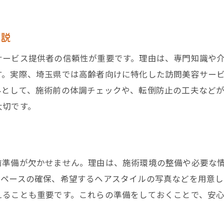
埼玉県で安心して訪問美容を申し込むために
訪問美容の認定資格や許可の基準を解説
解説
訪問美容で必要な認定資格の基礎知識
サービス提供者の信頼性が重要です。理由は、専門知識や
訪問美容の許可と事業者登録の実態
す。実際、埼玉県では高齢者向けに特化した訪問美容サー
訪問美容を選ぶ際の資格確認ポイント
みとして、施術前の体調チェックや、転倒防止の工夫など
保健所が定める埼玉県の美容施術基準とは
大切です。
訪問美容の許可取得が信頼性に与える影響
安心して訪問美容を受ける資格情報の見極め
は
高齢者のための訪問美容サービス活用法
前準備が欠かせません。理由は、施術環境の整備や必要な
高齢者向け訪問美容のメリットと安心感
スペースの確保、希望するヘアスタイルの写真などを用意し
高齢者訪問理美容サービスの利用方法
えることも重要です。これらの準備をしておくことで、安
介護施設での訪問美容活用ポイント