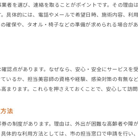
訪問美容で快適な毎日を実現するポイント
事業者を選び、連絡を取ることがポイントです。その理由
ご本人も家族も安心な訪問美容の活用方法
す。具体的には、電話やメールで希望日時、施術内容、利
訪問美容の体験談から学ぶ利用のコツ
スの確保や、タオル・椅子などの準備が求められる場合があ
埼玉県で得られる訪問美容サービスの魅力
訪問美容を継続利用するための工夫と注意点
ト
訪問美容で生活の質を高めるための知識
な確認点があります。なぜなら、安心・安全にサービスを
けているか、担当美容師の資格や経験、感染対策の有無な
も高まります。これらを押さえておくことで、安心して訪問
る方法
容券の制度があります。理由は、外出が困難な高齢者や障
。具体的な利用方法としては、市の担当窓口で申請を行い