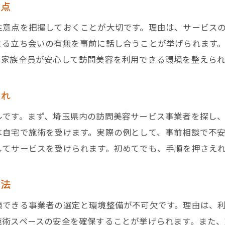
ご家族が知りたい訪問美容の安全対策
意点
訪問美容で高齢者の生活を豊かにする工夫
注意点を把握しておくことが大切です。理由は、サービス
高齢者にも優しい訪問美容の選び方
よる立ち会いの有無を事前に話し合うことが挙げられます
保険適用外でも安心な訪問美容の選び方
、家族全員が安心して訪問美容を利用できる環境を整えられ
保険適用外でも安心できる訪問美容の基準
訪問美容の料金とサービス内容の比較方法
流れ
訪問美容を選ぶ際の安全性と信頼性ポイント
ルです。まず、埼玉県内の訪問美容サービス事業者を探し
介護保険外で利用する訪問美容の注意点
は自宅で施術を受けます。実際の例として、事前相談で不
訪問美容で後悔しないための事業者選定術
してサービスを受けられます。初めてでも、手順を押さえ
訪問美容の費用負担を軽減する工夫とは
申請や予約方法も分かる訪問美容のポイント
方法
訪問美容の申請手順と予約時の注意事項
頼できる事業者の選定と環境整備が不可欠です。理由は、
電話やオンラインで簡単にできる訪問美容予約
施術スペースの安全を確保することが挙げられます。また