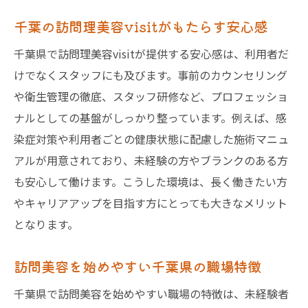
訪問美容求人でブランク復帰が安心な理由
千葉の訪問理美容visitがもたらす安心感
千葉の訪問美容師求人で復職支援を活用
千葉県で訪問理美容visitが提供する安心感は、利用者だ
ブランクがあっても訪問美容で再出発でき
けでなくスタッフにも及びます。事前のカウンセリング
る
や衛生管理の徹底、スタッフ研修など、プロフェッショ
訪問美容師求人における研修とサポート体
ナルとしての基盤がしっかり整っています。例えば、感
制
染症対策や利用者ごとの健康状態に配慮した施術マニュ
訪問理美容visitが叶える復帰支援の内容
アルが用意されており、未経験の方やブランクのある方
訪問美容求人で不安を解消するポイント
も安心して働けます。こうした環境は、長く働きたい方
千葉県で充実の訪問美容キャリアを築く
やキャリアアップを目指す方にとっても大きなメリット
訪問美容求人でキャリア形成を目指す方法
となります。
千葉県で訪問美容師が長く働ける理由
訪問美容を始めやすい千葉県の職場特徴
訪問美容で安定したキャリアを築くコツ
訪問美容師求人がもたらす成長の魅力
千葉県で訪問美容を始めやすい職場の特徴は、未経験者