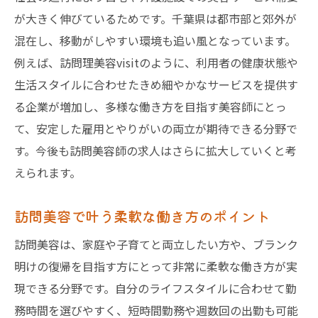
訪問美容師求人で重視すべき福利厚生とは
が大きく伸びているためです。千葉県は都市部と郊外が
訪問美容で主婦も安心して働ける理由
混在し、移動がしやすい環境も追い風となっています。
千葉県の訪問美容求人で人気の制度を解説
例えば、訪問理美容visitのように、利用者の健康状態や
訪問美容師求人の働き方改革と千葉の現状
生活スタイルに合わせたきめ細やかなサービスを提供す
る企業が増加し、多様な働き方を目指す美容師にとっ
家庭と両立したい方へ訪問美容の道
て、安定した雇用とやりがいの両立が期待できる分野で
訪問美容求人が家庭との両立に最適な理由
す。今後も訪問美容師の求人はさらに拡大していくと考
家庭優先でも働ける訪問美容師の生活術
えられます。
訪問美容で子育て世代が活躍する方法
千葉県で訪問美容師が家庭と両立するコツ
訪問美容で叶う柔軟な働き方のポイント
訪問美容求人で叶う柔軟な勤務スタイル
訪問美容は、家庭や子育てと両立したい方や、ブランク
家庭と仕事を両立できる訪問美容師の魅力
明けの復帰を目指す方にとって非常に柔軟な働き方が実
介護分野で活躍する訪問美容師の現場
現できる分野です。自分のライフスタイルに合わせて勤
介護美容求人と訪問美容のやりがい体験
務時間を選びやすく、短時間勤務や週数回の出勤も可能