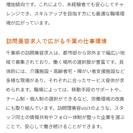
増加傾向です。これにより、未経験者でも安心してチャ
スキルアップ支援が充実した求人の見極め
レンジでき、スキルアップを目指す方にも最適な職場環
方
境が広がっています。
訪問美容師として千葉で新しい一歩を
訪問美容求人で千葉県での転職を成功させ
訪問美容求人で広がる千葉の仕事環境
よう
千葉県の訪問美容求人は、都市部から郊外まで幅広い地
未経験から始める訪問美容師のステップ
域で募集されており、働く場所の選択肢が豊富です。具
訪問美容師が千葉で働き始める際の注意点
体的には、介護施設・高齢者宅・障がい者支援施設など
訪問美容求人で自分に合った職場を見つけ
多様な現場があり、それぞれに合ったサービス提供が求
る
められます。職場によっては、移動手段のサポートや、
千葉での訪問美容師デビューを応援する環
チーム制・個人制の選択ができるなど、労働環境の改善
境
にも取り組んでいます。訪問理美容visitのような、スタ
訪問美容師として理想の働き方を実現する
ッフ同士の情報共有やフォロー体制が整った企業を選ぶ
ブランク復帰も安心の訪問美容求人情報
ことで、安心して働き続けることができます。