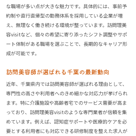
訪問美容師が介護現場で求められる理由
な職場が多い点が大きな魅力です。具体的には、事前予
約制や直行直帰型の勤務体系を採用している企業が増
千葉の介護現場で活躍する訪問美容師像
え、無理なく働き続ける環境が整っています。訪問理美
訪問美容求人で知る介護業界の魅力
容visitなど、個々の希望に寄り添ったシフト調整やサポ
訪問理美容visitを活用した介護美容の特徴
ート体制がある職場を選ぶことで、長期的なキャリア形
介護と訪問美容の連携がもたらす新しい価
成が可能です。
値
スキルアップが叶う訪問美容の求人選び
訪問美容師が選ばれる千葉の最新動向
訪問美容求人で得られるスキルアップの機
近年、千葉県内では訪問美容師が選ばれる理由として、
会
専門性の高さや利用者へのきめ細かな対応力が挙げられ
千葉県で訪問美容師が成長する職場選び
ます。特に介護施設や高齢者宅でのサービス需要が高ま
訪問美容でキャリアアップを目指す方法
っており、訪問理美容visitのような専門業者が信頼を集
訪問美容師求人で学べる実践的な技術とは
めています。例えば、認知症サポートや医療的ケアを必
訪問理美容visitの研修制度活用ポイント
要とする利用者にも対応できる研修制度を整えた求人が