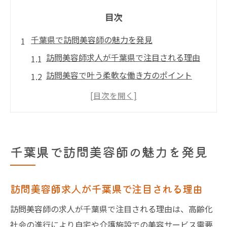
目次
千葉県で訪問美容師の魅力を発見
訪問美容師求人が千葉県で注目される理由
訪問美容で叶う柔軟な働き方のポイント
訪問美容師が選ばれる千葉の最新動向
訪問美容求人で広がる千葉の仕事環境
千葉の訪問理美容visitがもたらす安心感
訪問美容を始めやすい千葉県の職場特徴
千葉県で訪問美容師の魅力を発見
働きやすさ重視の訪問美容求人特集
訪問美容求人で見逃せない働きやすさの条
訪問美容師求人が千葉県で注目される理由
件
訪問美容師の求人が千葉県で注目される理由は、高齢化
千葉の訪問美容師が選ぶ職場環境の特徴
社会の進行により自宅や介護施設での美容サービス需要