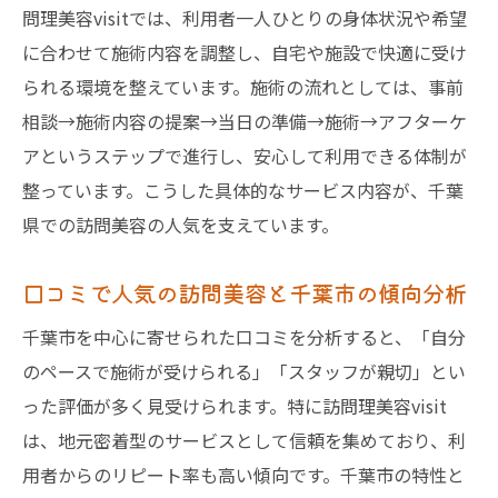
は
問理美容visitでは、利用者一人ひとりの身体状況や希望
千葉県の訪問美容サービスと地域事情の解
に合わせて施術内容を調整し、自宅や施設で快適に受け
説
られる環境を整えています。施術の流れとしては、事前
相談→施術内容の提案→当日の準備→施術→アフターケ
訪問美容を自宅で利用した体験談とその感
アというステップで進行し、安心して利用できる体制が
想
整っています。こうした具体的なサービス内容が、千葉
訪問美容の利便性と千葉県での最新動向
県での訪問美容の人気を支えています。
訪問理美容visitの実際の体験と評判を紹介
訪問美容サービスvisitの口コミと体験談ま
口コミで人気の訪問美容と千葉市の傾向分析
とめ
千葉市を中心に寄せられた口コミを分析すると、「自分
訪問理美容visit利用者のリアルな感想を公
のペースで施術が受けられる」「スタッフが親切」とい
開
った評価が多く見受けられます。特に訪問理美容visit
訪問美容訪問理美容visitの施術内容と評判
は、地元密着型のサービスとして信頼を集めており、利
の理由
用者からのリピート率も高い傾向です。千葉市の特性と
訪問理美容visitの体験談から見る安心でき