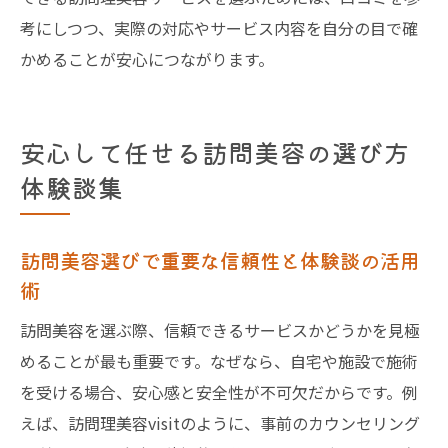
考にしつつ、実際の対応やサービス内容を自分の目で確
介護美容と訪問美容の今後の展開と期待
かめることが安心につながります。
訪問美容で心地よいケアを実現するコツ
訪問美容で快適な施術を受けるための準備
方法
安心して任せる訪問美容の選び方
訪問美容利用者が実践している安心ケアの
体験談集
工夫
訪問美容の口コミに学ぶ心地よい時間の作
訪問美容選びで重要な信頼性と体験談の活用
り方
術
訪問美容で満足度を高めるためのポイント
訪問美容を選ぶ際、信頼できるサービスかどうかを見極
初めての訪問美容でも安心な心構えと体験
めることが最も重要です。なぜなら、自宅や施設で施術
談
を受ける場合、安心感と安全性が不可欠だからです。例
訪問美容の効果を最大限にする活用術
えば、訪問理美容visitのように、事前のカウンセリング