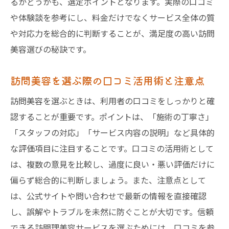
るかどうかも、選定ポイントとなります。実際の口コミ
利用者が語る千葉県の訪問美容の特徴と選
や体験談を参考にし、料金だけでなくサービス全体の質
び方
や対応力を総合的に判断することが、満足度の高い訪問
訪問美容の評判から見える千葉県の利用事
美容選びの秘訣です。
情
介護美容にも役立つ訪問美容の最新動向
訪問美容を選ぶ際の口コミ活用術と注意点
訪問美容が介護美容に与える新しい価値と
訪問美容を選ぶときは、利用者の口コミをしっかりと確
は
認することが重要です。ポイントは、「施術の丁寧さ」
千葉県で注目の介護美容と訪問美容の連携
「スタッフの対応」「サービス内容の説明」など具体的
事例
な評価項目に注目することです。口コミの活用術として
訪問美容の最新トレンドと介護現場での活
は、複数の意見を比較し、過度に良い・悪い評価だけに
用法
偏らず総合的に判断しましょう。また、注意点として
介護美容の現場で求められる訪問美容の特
は、公式サイトや問い合わせで最新の情報を直接確認
徴
し、誤解やトラブルを未然に防ぐことが大切です。信頼
訪問美容体験談に学ぶ介護との相性の良さ
できる訪問理美容サービスを選ぶためには、口コミを参