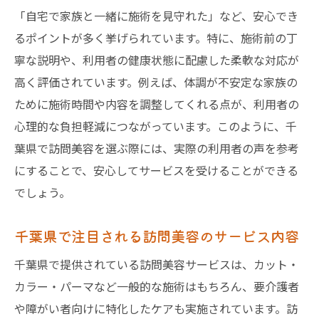
由
「自宅で家族と一緒に施術を見守れた」など、安心でき
千葉県で広がる訪問美容のリアルな利用感
るポイントが多く挙げられています。特に、施術前の丁
想
寧な説明や、利用者の健康状態に配慮した柔軟な対応が
高く評価されています。例えば、体調が不安定な家族の
訪問美容で実際に感じた変化や良かった点
ために施術時間や内容を調整してくれる点が、利用者の
口コミで分かる訪問美容の施術時間や流れ
心理的な負担軽減につながっています。このように、千
訪問美容利用者の声から読み解く安心感の
葉県で訪問美容を選ぶ際には、実際の利用者の声を参考
秘密
にすることで、安心してサービスを受けることができる
訪問美容の体験談で分かる千葉県ならでは
でしょう。
の特徴
自宅で受ける訪問美容の魅力と千葉県事情
千葉県で注目される訪問美容のサービス内容
訪問美容のメリットと千葉県での利用事例
千葉県で提供されている訪問美容サービスは、カット・
自宅で叶う訪問美容の快適さと口コミ評価
カラー・パーマなど一般的な施術はもちろん、要介護者
訪問美容が高齢者や家族に選ばれる理由と
や障がい者向けに特化したケアも実施されています。訪