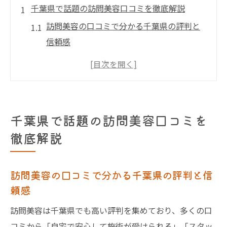
千葉県で話題の訪問美容口コミを徹底解説
訪問美容の口コミで分かる千葉県の評判と
信頼感
訪問美容利用者の体験談から見える安心ポ
イント
千葉県で注目される訪問美容のサービス内
容
千葉県で話題の訪問美容口コミを
口コミで人気の訪問美容と千葉市の傾向分
徹底解説
析
訪問美容の料金相場と千葉県での選び方の
訪問美容の口コミで分かる千葉県の評判と信
コツ
頼感
訪問美容を選ぶ際の口コミ活用術と注意点
訪問美容は千葉県でも高い評判を集めており、多くの口
安心して任せる訪問美容の選び方体験談集
コミから「自宅で安心して施術が受けられる」「スタッ