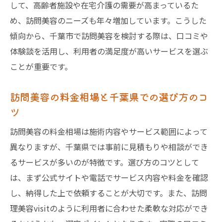
して、高齢者施設や在宅介護の需要が高まっているた
る対応
め、訪問美容のニーズも年々増加しています。こうした
千葉県で評価される訪問美容visitの特徴と
傾向から、千葉市で訪問美容を検討する際は、口コミや
満足度
体験談を活用し、利用者の満足度が高いサービスを選ぶ
利用者が語る訪問理美容visitの魅力と口コ
ことが重要です。
ミ比較
訪問美容の料金相場と千葉県での選び方のコ
口コミから見える千葉県の訪問美容の特徴
ツ
千葉県の訪問美容口コミで分かる人気の秘
密
訪問美容の料金相場は施術内容やサービス範囲によって
訪問美容の体験談に見る千葉県独自の傾向
異なりますが、千葉県では事前に見積もりや相談ができ
るサービスが多いのが特徴です。選び方のコツとして
口コミから読み解く訪問美容のサービス品
は、まず公式サイトや電話でサービス内容や料金を確認
質
し、納得した上で依頼することが大切です。また、訪問
訪問美容の口コミで注目される千葉県の強
理美容visitのように利用者に合わせた柔軟な対応ができ
み