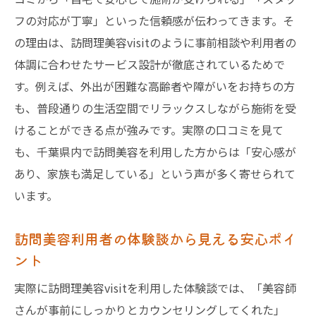
訪問美容選びで重要な信頼性と体験談の活
フの対応が丁寧」といった信頼感が伝わってきます。そ
用術
の理由は、訪問理美容visitのように事前相談や利用者の
口コミから学ぶ訪問美容の安心な選び方ガ
体調に合わせたサービス設計が徹底されているためで
イド
す。例えば、外出が困難な高齢者や障がいをお持ちの方
訪問美容師の対応力を体験談でチェックす
も、普段通りの生活空間でリラックスしながら施術を受
る方法
けることができる点が強みです。実際の口コミを見て
訪問美容サービスの比較と千葉県での体験
も、千葉県内で訪問美容を利用した方からは「安心感が
談
あり、家族も満足している」という声が多く寄せられて
安心できる訪問美容の見極めポイントと口
います。
コミ例
訪問美容を初めて利用する方への体験談ア
訪問美容利用者の体験談から見える安心ポイ
ドバイス
ント
訪問美容サービス利用者のリアルな声とは
実際に訪問理美容visitを利用した体験談では、「美容師
訪問美容体験者の口コミが示す満足度の理
さんが事前にしっかりとカウンセリングしてくれた」