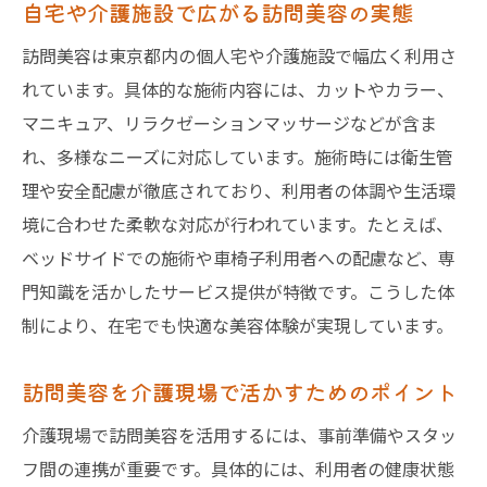
介護が必要な方のための訪問美容選び方
自宅や介護施設で広がる訪問美容の実態
介護状態に合った訪問美容サービスの選定
訪問美容は東京都内の個人宅や介護施設で幅広く利用さ
法
れています。具体的な施術内容には、カットやカラー、
訪問美容師の経験や対応力を見極めるコツ
マニキュア、リラクゼーションマッサージなどが含ま
訪問美容の口コミや評判を活かす方法
れ、多様なニーズに対応しています。施術時には衛生管
理や安全配慮が徹底されており、利用者の体調や生活環
介護者目線で考える訪問美容の選び方
境に合わせた柔軟な対応が行われています。たとえば、
サービス内容と料金を比較する際の注意点
ベッドサイドでの施術や車椅子利用者への配慮など、専
訪問美容で大切にしたい信頼性と対応範囲
門知識を活かしたサービス提供が特徴です。こうした体
東京都で快適な訪問美容を叶えるコツ
制により、在宅でも快適な美容体験が実現しています。
東京都で訪問美容を賢く利用するための秘
訣
訪問美容を介護現場で活かすためのポイント
訪問美容サービス選びで重視すべき点
介護現場で訪問美容を活用するには、事前準備やスタッ
快適な訪問美容のための事前チェックリス
フ間の連携が重要です。具体的には、利用者の健康状態
ト