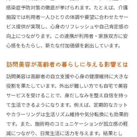
説
感染症予防対策の徹底が挙げられます。たとえば、介護
訪問美容の介護保険利用メリットと活用例
施設では利用者一人ひとりの体調や要望に合わせたサー
自宅で安心して受ける訪問美容サービス
ビス提供が実現し、心身のリフレッシュや自己肯定感の
自宅で訪問美容を安心して利用するための
向上につながります。この連携が利用者・家族双方に安
準備
心感をもたらし、新たな付加価値を創出しています。
訪問美容の施術前後で気を付けるポイント
訪問美容が高齢者の暮らしに与える影響とは
訪問美容師が持参する道具とサービス内容
高齢者のための自宅訪問美容の安全対策
訪問美容は高齢者の自立支援や心身の健康維持に大きな
訪問美容サービスの流れと時間の目安
役割を果たしています。外出が難しい方でも自宅で美容
サービスを受けることで、身だしなみを整え自信を持っ
家族と一緒に考える訪問美容の利用方法
て生活できるようになります。例えば、定期的なカット
訪問美容と助成金の関係を徹底解説
やカラーリングは生活リズム維持や気分転換にも効果的
訪問美容利用時に活用できる主な助成金
です。また、施術時のコミュニケーションが孤立感の軽
東京都で受けられる訪問美容の助成制度
減につながり、日常生活に活力を与えます。結果とし