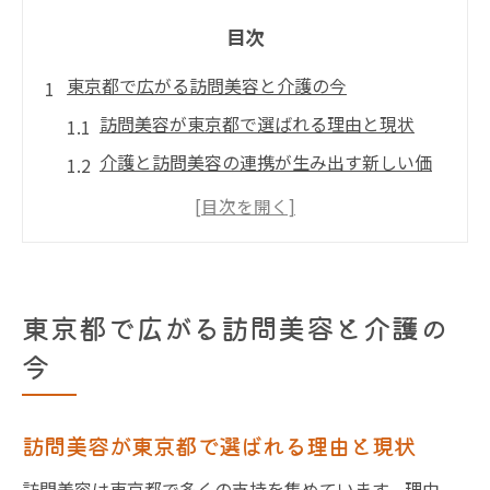
目次
東京都で広がる訪問美容と介護の今
訪問美容が東京都で選ばれる理由と現状
介護と訪問美容の連携が生み出す新しい価
値
訪問美容が高齢者の暮らしに与える影響と
は
東京での訪問美容サービス普及の背景
東京都で広がる訪問美容と介護の
自宅や介護施設で広がる訪問美容の実態
今
訪問美容を介護現場で活かすためのポイン
ト
訪問美容が東京都で選ばれる理由と現状
訪問美容を利用する際の料金相場とは
訪問美容は東京都で多くの支持を集めています。理由