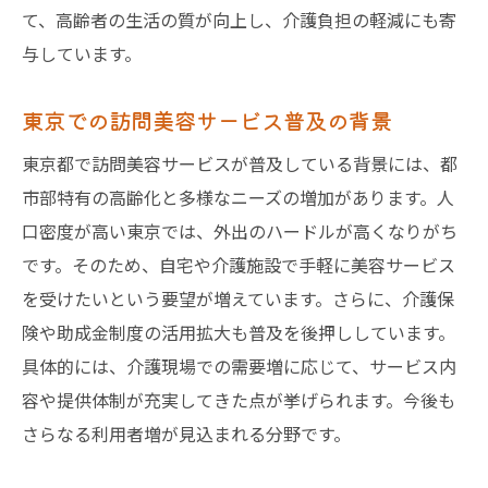
訪問美容と助成金申請の具体的な流れ
て、高齢者の生活の質が向上し、介護負担の軽減にも寄
助成金を使った訪問美容の費用負担軽減策
与しています。
訪問美容の助成金利用で注意すべきポイン
ト
東京での訪問美容サービス普及の背景
訪問美容と助成金の最新情報をチェック
東京都で訪問美容サービスが普及している背景には、都
出張美容師による施術の流れと注意点
市部特有の高齢化と多様なニーズの増加があります。人
訪問美容の予約から施術までの基本的な流
口密度が高い東京では、外出のハードルが高くなりがち
れ
です。そのため、自宅や介護施設で手軽に美容サービス
を受けたいという要望が増えています。さらに、介護保
出張美容師が訪問時に確認する重要事項
険や助成金制度の活用拡大も普及を後押ししています。
訪問美容でよくあるトラブルと予防策
具体的には、介護現場での需要増に応じて、サービス内
施術当日の訪問美容で気を付けること
容や提供体制が充実してきた点が挙げられます。今後も
安心して任せられる訪問美容師の選び方
さらなる利用者増が見込まれる分野です。
訪問美容で求められる衛生管理のポイント