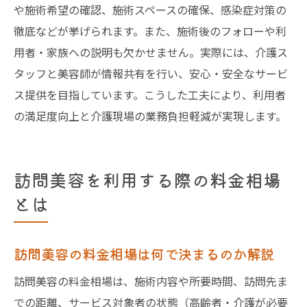
や施術希望の確認、施術スペースの確保、感染症対策の
訪問美容の予約や問い合わせ時のポイント
徹底などが挙げられます。また、施術後のフォローや利
東京都内で理想の訪問美容師に出会う方法
用者・家族への説明も欠かせません。実際には、介護ス
訪問美容利用後の満足度を高めるアフター
タッフと美容師が情報共有を行い、安心・安全なサービ
ケア
ス提供を目指しています。こうした工夫により、利用者
の満足度向上と介護現場の業務負担軽減が実現します。
訪問美容を利用する際の料金相場
とは
訪問美容の料金相場は何で決まるのか解説
訪問美容の料金相場は、施術内容や所要時間、訪問先ま
での距離、サービス対象者の状態（高齢者・介護が必要