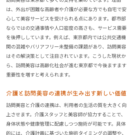
訪問美容の料金相場は何で決まるのか解説
は、外出が困難な高齢者や介護が必要な方でも自宅で安
東京都における訪問美容の料金比較のコツ
心して美容サービスを受けられる点にあります。都市部
出張美容師による訪問美容の費用内訳
ならではの交通事情や人口密度の高さも、サービス需要
訪問美容のサービス内容と料金バランス事
を後押ししています。例えば、東京都内では公共交通機
例
関の混雑やバリアフリー未整備の課題があり、訪問美容
個人宅で受ける訪問美容の料金目安を知る
はその解決策として注目されています。こうした現状か
訪問美容の料金相場と出張費の違いを理解
ら、訪問美容は高齢化社会が進む東京都で今後ますます
介護保険が使える訪問美容の活用術
重要性を増すと考えられます。
訪問美容で介護保険が利用できる条件とは
介護と訪問美容の連携が生み出す新しい価値
介護保険対応の訪問美容サービスの選び方
訪問美容と介護の連携は、利用者の生活の質を大きく向
訪問美容の介護保険活用による費用軽減策
上させます。介護スタッフと美容師が協力することで、
介護保険適用の訪問美容で注意すべき点
身体状態や健康管理に配慮しつつ施術が可能です。具体
訪問美容と介護保険の申請方法を詳しく解
的には、介護計画に基づいた施術タイミングの調整や、