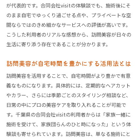
が代表的です。合同会社visitの体験談でも、施術後にそ
訪問美容の資格や法律面を徹底解説
のまま自宅でゆっくり過ごせる点や、プライベートな空
訪問美容を行うための資格と必要な知識
間ならではのきめ細かなサービスへの評価が高いです。
自宅での訪問美容は法律的に問題ないのか
こうした利用者のリアルな感想から、訪問美容が日々の
訪問理美容の免許取得の流れと注意点
生活に寄り添う存在であることが分かります。
訪問美容師として法令遵守が求められる理
由
訪問美容が自宅時間を豊かにする活用法とは
訪問美容の現場で守るべき法律と基準
訪問美容を活用することで、自宅時間がより豊かで有意
安心して訪問美容を利用するための法的理
義なものになります。具体的には、定期的なヘアカット
解
やカラー、さらには季節ごとのスタイリング相談など、
千葉県の訪問美容で実感した衛生管理
日常の中にプロの美容ケアを取り入れることが可能で
す。千葉県の合同会社visitの利用者からは「家族一緒に
千葉県の訪問美容で徹底される衛生管理
施術を受けて、家族団らんのひと時になった」という体
自宅で訪問美容を受ける衛生面の工夫とは
験談も寄せられています。訪問美容は、単なる施術にと
訪問美容師が気をつける感染対策の実例