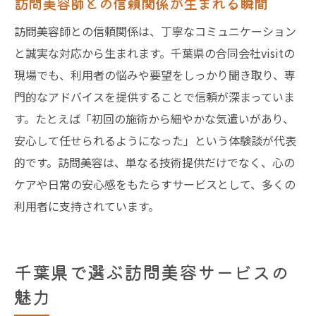
訪問美容師との信頼関係が生まれる瞬間
強み
訪問美容師との信頼関係は、丁寧なコミュニケーション
訪問美容の活用が家族の負担を軽減する事
と誠実な対応から生まれます。千葉県の合同会社visitの
例
現場でも、利用者の悩みや要望をしっかり聞き取り、専
体験談から学ぶ訪問美容の上手な活用法
門的なアドバイスを提供することで信頼が深まっていま
利用者体験談に学ぶ訪問美容の賢い使い方
す。たとえば「初回の施術から細やかな気遣いがあり、
訪問美容を効果的に活用するためのポイン
安心して任せられるようになった」という体験談が代表
ト
的です。訪問美容は、単なる技術提供だけでなく、心の
実際の訪問美容活用例から得られるヒント
ケアや日常の安心感をもたらすサービスとして、多くの
訪問美容サービス満足度を高めるコツ
利用者に支持されています。
体験談で分かる訪問美容利用時の注意事項
訪問美容の現場から伝える成功活用術
千葉県で選ぶ訪問美容サービスの
魅力