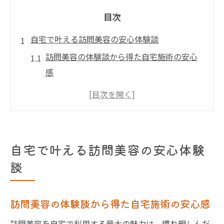
目次
自宅で叶える訪問美容の安心体験談
訪問美容の体験談から得た自宅施術の安心
感
訪問美容で自宅が癒しのサロン空間に変わ
る理由
実際の訪問美容利用者が語る満足ポイント
訪問美容が自宅時間を豊かにする活用法と
自宅で叶える訪問美容の安心体験
は
談
個人宅で訪問美容を頼む際の注意点と体験
談
訪問美容の体験談から得た自宅施術の安心感
訪問美容師との信頼関係が生まれる瞬間
訪問美容を自宅で利用する最大の魅力は、慣れ親しんだ
千葉県で選ぶ訪問美容サービスの魅力