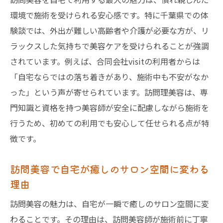
環境で施術を受けられる安心感です。特に千葉県での体
千葉県で人気の訪問美容が選ばれる秘密
験談では、外出が難しい高齢者や介護が必要な方が、リ
訪問美容のサービス内容と千葉県の特徴を
ラックスした気持ちで美容ケアを受けられることが強調
比較
されています。例えば、合同会社visitの利用者からは
千葉市などで訪問美容を探す際の着眼点
「自宅ならではの落ち着きがあり、施術中も不安がなか
訪問美容の料金相場と千葉県での実情解説
った」という声が寄せられています。訪問理美容は、専
千葉県の訪問美容で安心して依頼するコツ
門知識と資格を持つ美容師が安全に配慮しながら施術を
訪問美容 千葉県の口コミ体験談を実際にチ
行うため、初めての利用でも安心して任せられる点が特
ェック
徴です。
訪問美容が自宅ケアを変える理由とは
訪問美容で自宅が癒しのサロン空間に変わる
訪問美容が自宅ケアを劇的に変える理由と
理由
効果
訪問美容で自宅生活の質が向上するポイン
訪問美容の魅力は、自宅が一瞬で癒しのサロン空間に変
ト
わることです。その理由は、訪問美容師が施術前に丁寧