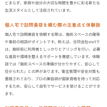
どまらず、家族や自分の大切な時間を豊かに彩る新たな
訪問美容の衛生対策で感じた安心ポイント
生活スタイルとして注目されています。
個人宅での衛生管理に特化した訪問美容の
特徴
個人宅で訪問美容を頼む際の注意点と体験談
利用者目線で語る訪問美容の衛生管理体験
個人宅で訪問美容を依頼する際は、施術スペースの確保
談
や事前の相談がポイントです。例えば、合同会社visitで
介護と両立できる訪問美容のメリット
は、施術前に利用者としっかりヒアリングを行い、必要
介護と訪問美容を両立するための工夫と利
な道具や環境を整えるサポートを徹底しています。体験
点
談では「施術スペースの準備が分かりやすく、安心して
自宅介護中でも訪問美容を受けやすい理由
任せられた」との声があります。衛生管理や安全対策も
訪問美容が介護家族にもたらす安心感とは
重視されており、プロの美容師が国家資格を持って対応
するため、安心して自宅でサービスを受けることができ
訪問美容で高齢者の生活が豊かになる体験
ます。
談
介護と美容ケアを同時に叶える訪問美容の