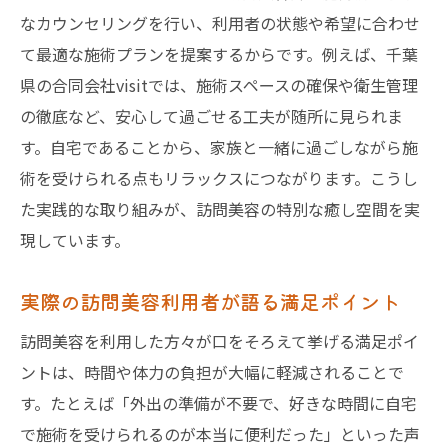
なカウンセリングを行い、利用者の状態や希望に合わせ
訪問美容とサロンの違いを体験談から解説
て最適な施術プランを提案するからです。例えば、千葉
訪問美容の柔軟な対応がもたらす安心感
県の合同会社visitでは、施術スペースの確保や衛生管理
個人宅利用で訪問美容が選ばれる背景とは
の徹底など、安心して過ごせる工夫が随所に見られま
訪問美容を通じた新しい自宅ケア習慣の提
す。自宅であることから、家族と一緒に過ごしながら施
案
術を受けられる点もリラックスにつながります。こうし
安心して利用できる訪問美容の流れ
た実践的な取り組みが、訪問美容の特別な癒し空間を実
訪問美容の予約から施術までの流れを徹底
現しています。
解説
自宅で訪問美容を受ける前に準備すること
実際の訪問美容利用者が語る満足ポイント
訪問美容師によるカウンセリングの重要性
訪問美容を利用した方々が口をそろえて挙げる満足ポイ
訪問美容の当日対応と施術後のポイント
ントは、時間や体力の負担が大幅に軽減されることで
安心できる訪問美容の選び方と利用手順
す。たとえば「外出の準備が不要で、好きな時間に自宅
で施術を受けられるのが本当に便利だった」といった声
訪問美容を初めて利用する方への体験談