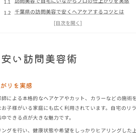
訪問美容で自宅にいながらプロの仕上がりを実感
千葉県の訪問美容で安くヘアケアするコツとは
訪問美容 個人宅への対応で安心施術を体験しよう
訪問美容の料金相場とお得な選び方のポイント
訪問カット 料金を比較して賢く利用する方法
の安い訪問美容術
訪問美容を千葉県で安く利用する秘訣
訪問美容サービスの活用で費用を抑える方法
訪問美容 料金相場を知って賢く選ぶポイント
上がりを実感
千葉県で訪問美容を安く受けるための比較術
容師による本格的なヘアケアやカット、カラーなどの施術
訪問美容 個人宅でも安心できるサービスの選び方
なお子様がいる家庭にも広く利用されています。自宅のリ
訪問カット 料金の違いとお得なプラン活用法
集中できる点が大きな魅力です。
安さと安心両立の訪問美容選びガイド
リングを行い、健康状態や希望をしっかりヒアリングした
訪問美容 安さと品質を両立するサービスの特徴