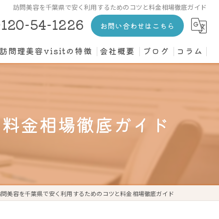
訪問美容を千葉県で安く利用するためのコツと料金相場徹底ガイド
120-54-1226
お問い合わせはこちら
訪問理美容visitの特徴
会社概要
ブログ
コラム
カット
介護施設
と料金相場徹底ガイド
高齢者
寝たきり
個人宅
訪問美容を千葉県で安く利用するためのコツと料金相場徹底ガイド