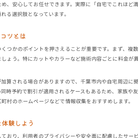
ため、安心してお任せできます。実際に「自宅でこれほど
訪問美容 個人宅におすすめのサロン選び基準
頼れる選択肢となっています。
訪問美容 料金相場から安心なサービスを見極める
訪問カット 料金で失敗しないための注意点
るコツとは
美容師 出張カットのメリットと利用時のポイント
いくつかのポイントを押さえることが重要です。まず、複
千葉県で賢く訪問美容を活用する方法
ましょう。特にカットやカラーなど施術内容ごとに料金が
訪問美容の料金相場と安く利用するコツ
千葉県の訪問美容 個人宅にも対応可能な理由
が加算される場合がありますので、千葉市内や自宅周辺に
訪問美容 千葉市での人気サービス比較
の同時予約で割引が適用されるケースもあるため、家族や
訪問カット 料金とプランの選び方を解説
区町村のホームページなどで情報収集をおすすめします。
訪問美容師 出張カットで得する活用法
訪問美容の料金相場と安く抑えるコツ
を体験しよう
訪問美容 料金相場を徹底比較した最新情報
しており、利用者のプライバシーや安全面に配慮したサー