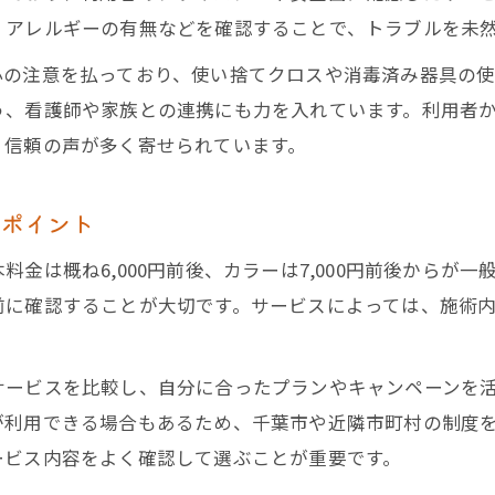
千葉県で訪問美容を安く抑えるための工夫
、アレルギーの有無などを確認することで、トラブルを未
訪問美容 個人宅向けサービスの費用の内訳
心の注意を払っており、使い捨てクロスや消毒済み器具の
訪問カット 料金で安さを追求する際の注意点
う、看護師や家族との連携にも力を入れています。利用者
美容師 出張カットの料金交渉術を伝授
、信頼の声が多く寄せられています。
個人宅でも安心な訪問美容サービスの探し方
訪問美容 個人宅対応のサービス安全性を見極める
のポイント
千葉県で訪問美容を安心して利用するための選択基
金は概ね6,000円前後、カラーは7,000円前後からが
訪問美容 千葉市で評判の良いサービス選び方
前に確認することが大切です。サービスによっては、施術
訪問美容師 出張カットの信頼できる見分け方
訪問美容 料金相場を知って納得のサービス選び
サービスを比較し、自分に合ったプランやキャンペーンを
が利用できる場合もあるため、千葉市や近隣市町村の制度
ービス内容をよく確認して選ぶことが重要です。