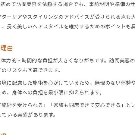
に初めて訪問美容を依頼する場合でも、事前説明や準備の
訪問美容で失敗しない施術のポイント
パーマに向かない髪質への訪問美容対応策
フターケアやスタイリングのアドバイスが受けられる点も
く、長く美しいヘアスタイルを維持するためのポイントも
訪問美容で安心感を得る事前確認リスト
訪問美容師との信頼関係の築き方
る理由
訪問美容パーマで満足度を高める工夫
髪質や希望に合わせた訪問美容活用法
は体力的・時間的な負担が大きくなりがちです。訪問美容
どのリスクも回避できます。
訪問美容で髪質改善パーマを叶える秘訣
訪問美容師が勧める髪質別パーマの選び方
環境に配慮した施術を心がけているため、無理のない体勢
ため、身体への負担を最小限に抑えられます。
自分の希望に合う訪問美容サービスの探し方
訪問美容で好みのスタイルを伝えるコツ
て施術を受けられる」「家族も同席できて安心できる」と
訪問美容を利用した髪質や悩み別の対応法
している実感があります。
訪問美容でパーマを受ける際の疑問解消