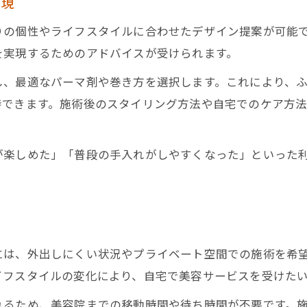
実現
訪問美容のパーマ施術でよくある疑問
訪問美容師がやりにくい客の特徴を解説
りの個性やライフスタイルに合わせたデザイン提案が可能
パーマに向かない髪質でも訪問美容は可能？
を実現するためのアドバイスが受けられます。
訪問美容でのパーマ失敗を防ぐ注意点
し、最適なパーマ剤や巻き方を選択します。これにより、
訪問美容の疑問は事前相談で解決可能
待できます。施術後のスタイリング方法や自宅でのケア方法
理想のパーマを叶える訪問美容のポイント
訪問美容で理想のパーマを実現する秘訣
が楽しめた」「普段の手入れがしやすくなった」といった
カウンセリング重視の訪問美容パーマ活用法
訪問美容師への希望の伝え方とポイント
は
訪問美容で満足度の高い仕上がりにする方法
訪問美容のパーマ技術と事前準備の重要性
には、外出しにくい状況やプライベート空間での施術を希
イフスタイルの変化により、自宅で美容サービスを受けたい
れるため、美容院までの移動時間や待ち時間が不要です。