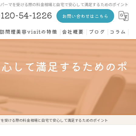
でパーマを受ける際の料金相場と自宅で安心して満足するためのポイント
120-54-1226
お問い合わせはこちら
訪問理美容visitの特徴
会社概要
ブログ
コラム
カット
安心して満足するためのポ
介護施設
高齢者
寝たきり
個人宅
マを受ける際の料金相場と自宅で安心して満足するためのポイント