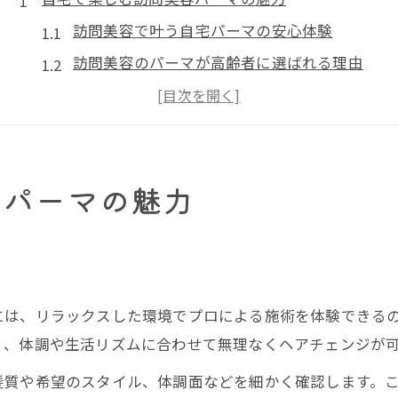
訪問美容で叶う自宅パーマの安心体験
訪問美容のパーマが高齢者に選ばれる理由
訪問美容パーマで自分らしい髪型を実現
個人宅での訪問美容が人気の背景とは
訪問美容と理美容の違いを知って活用
容パーマの魅力
訪問美容の料金相場と賢い選び方
訪問美容のパーマ料金相場を徹底解説
訪問美容の料金比較で納得のサービス選び
験
訪問美容パーマの料金内訳と注意点
には、リラックスした環境でプロによる施術を体験できる
訪問美容の料金相場を知って予算管理
く、体調や生活リズムに合わせて無理なくヘアチェンジが
追加料金に注意して訪問美容を賢く利用
髪質や希望のスタイル、体調面などを細かく確認します。
パーマを自宅で安心して受けるコツ