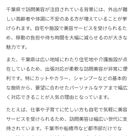
訪問美容サービスで自宅がサロンになる理
千葉県で訪問美容が注目されている背景には、外出が難
由
しい高齢者や体調に不安のある方が増えていることが挙
体調や介護事情も安心の訪問美容活用法
げられます。自宅や施設で美容サービスを受けられるた
訪問美容を千葉県で選ぶ際の注目ポイント
め、移動の負担や待ち時間を大幅に減らせるのが大きな
千葉県の訪問美容選びで重視すべき点とは
魅力です。
訪問美容サービスの信頼性を見極める方法
また、千葉県は広い地域にわたり住宅地や介護施設が点
口コミで評価される訪問美容の特徴に注目
在しているため、出張対応が柔軟な訪問美容が非常に便
訪問美容の安全性と衛生管理の確認ポイン
利です。特にカットやカラー、シャンプーなどの基本的
ト
な施術から、要望に合わせたパーソナルなケアまで幅広
訪問美容師の資格や経験を選択基準にする
く対応できることが人気の理由となっています。
信頼できる訪問美容師を見つけるコツとは
たとえば、仕事や子育てに忙しい方も自宅で気軽に美容
訪問美容師選びで大切なチェックポイント
サービスを受けられるため、訪問美容は幅広い世代に支
持されています。千葉市や船橋市など都市部だけでな
千葉県の訪問美容で信頼を集める特徴とは