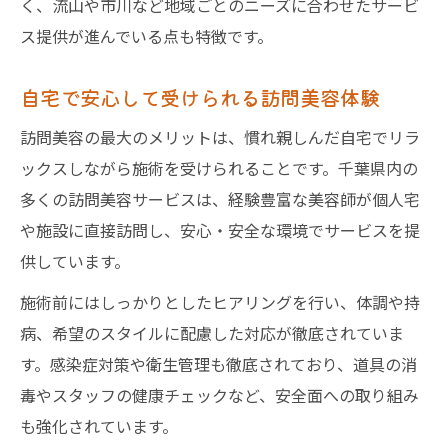
く、流山や市川など地域ごとのニーズに合わせたサービ
訪問美容師の対応力とコミュニケーション
ス提供が進んでいる点も特徴です。
力
訪問美容サービスの実績と資格を確認する
自宅で安心して受けられる訪問美容体験
安心して任せられる訪問美容師の見極め方
訪問美容の最大のメリットは、慣れ親しんだ自宅でリラ
自宅施術を快適にする訪問美容活用法
ックスしながら施術を受けられることです。千葉県内の
訪問美容で快適な自宅施術を叶える工夫
多くの訪問美容サービスは、経験豊富な美容師が個人宅
自宅でリラックスできる訪問美容の準備法
や施設に直接訪問し、安心・安全な環境でサービスを提
訪問美容サービス当日の流れと注意点
供しています。
千葉県の訪問美容で家族も安心の手順紹介
施術前にはしっかりとしたヒアリングを行い、体調や持
訪問美容で利用者の負担を軽減する方法
病、希望のスタイルに配慮した対応が徹底されていま
訪問美容のサービス内容や料金相場を解説
す。感染症対策や衛生管理も徹底されており、道具の消
訪問美容の主なサービス内容を詳しく紹介
毒やスタッフの健康チェックなど、安全面への取り組み
も強化されています。
千葉県の訪問美容で選べるメニュー事例