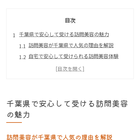
目次
千葉県で安心して受ける訪問美容の魅力
訪問美容が千葉県で人気の理由を解説
自宅で安心して受けられる訪問美容体験
千葉県内訪問美容のおすすめポイント紹介
訪問美容サービスで叶う快適な時間とは
千葉県の訪問美容で家族も安心できる工夫
外出不要で叶う自宅訪問美容サービス体験
千葉県で安心して受ける訪問美容
訪問美容で外出せず理想を実現する方法
の魅力
自宅で訪問美容を体験する際の流れを解説
千葉県の訪問美容で叶うリラックス施術
訪問美容が千葉県で人気の理由を解説