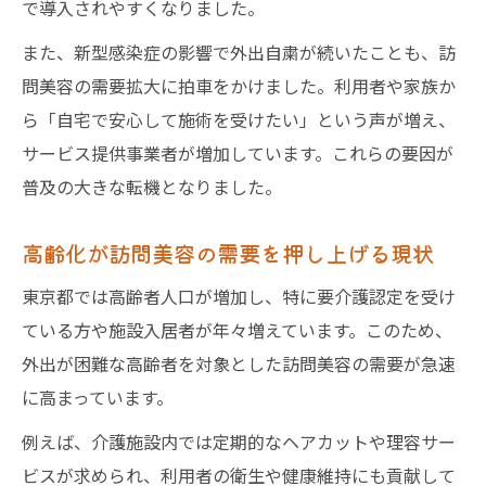
訪問美容の利用者が感じる最大の魅力
で導入されやすくなりました。
訪問美容で得られる安心感と心の安定
また、新型感染症の影響で外出自粛が続いたことも、訪
利用者が実感する訪問美容の利便性とは
問美容の需要拡大に拍車をかけました。利用者や家族か
ら「自宅で安心して施術を受けたい」という声が増え、
訪問美容が生活リズムに与える好影響
サービス提供事業者が増加しています。これらの要因が
訪問美容の利用者満足度を高める要素
普及の大きな転機となりました。
高齢化が訪問美容の需要を押し上げる現状
東京都では高齢者人口が増加し、特に要介護認定を受け
ている方や施設入居者が年々増えています。このため、
外出が困難な高齢者を対象とした訪問美容の需要が急速
に高まっています。
例えば、介護施設内では定期的なヘアカットや理容サー
ビスが求められ、利用者の衛生や健康維持にも貢献して