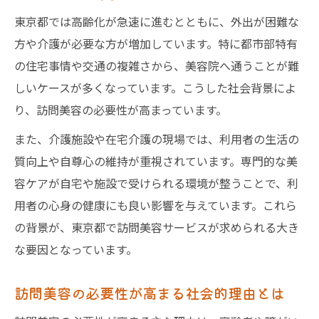
向上
東京都では高齢化が急速に進むとともに、外出が困難な
高齢者の自宅で叶う快適な美容サービスと
方や介護が必要な方が増加しています。特に都市部特有
は
の住宅事情や交通の複雑さから、美容院へ通うことが難
訪問美容が高齢者の社会参加に貢献する意
しいケースが多くなっています。こうした社会背景によ
義
り、訪問美容の必要性が高まっています。
自宅で叶う安心な美容ケアとその価値
また、介護施設や在宅介護の現場では、利用者の生活の
訪問美容で自宅が美容サロンに変わる理由
質向上や自尊心の維持が重視されています。専門的な美
自宅で受ける訪問美容の安心感とメリット
容ケアが自宅や施設で受けられる環境が整うことで、利
訪問美容が家族にもたらすサポート効果
用者の心身の健康にも良い影響を与えています。これら
自宅での訪問美容で得られる心身の安定
の背景が、東京都で訪問美容サービスが求められる大き
安心して任せられる訪問美容サービスの選
な要因となっています。
び方
訪問美容の必要性が高まる社会的理由とは
外出困難な方に訪問美容が選ばれる背景