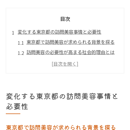
目次
変化する東京都の訪問美容事情と必要性
東京都で訪問美容が求められる背景を探る
訪問美容の必要性が高まる社会的理由とは
訪問美容が東京都で普及するきっかけ
高齢化が訪問美容の需要を押し上げる現状
東京都の訪問美容サービス利用の実態
訪問美容の魅力が高齢者を支える理由
変化する東京都の訪問美容事情と
訪問美容が高齢者に安心をもたらす仕組み
必要性
高齢者が訪問美容を必要とする本当の理由
訪問美容で得られる心のケアと生活の質の
東京都で訪問美容が求められる背景を探る