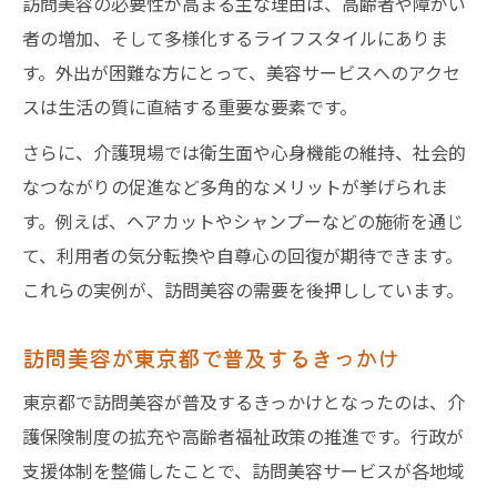
外出困難な方が訪問美容を必要とする理由
訪問美容の必要性が高まる主な理由は、高齢者や障がい
者の増加、そして多様化するライフスタイルにありま
訪問美容がもたらす外出不要の利便性とは
す。外出が困難な方にとって、美容サービスへのアクセ
身体的負担を軽減する訪問美容の魅力
スは生活の質に直結する重要な要素です。
訪問美容が外出困難者の自己肯定感を支え
さらに、介護現場では衛生面や心身機能の維持、社会的
る
なつながりの促進など多角的なメリットが挙げられま
家族も安心できる訪問美容の導入ポイント
す。例えば、ヘアカットやシャンプーなどの施術を通じ
東京都で広がる訪問美容の最新動向を解説
て、利用者の気分転換や自尊心の回復が期待できます。
東京都の訪問美容市場が拡大する要因
これらの実例が、訪問美容の需要を後押ししています。
最新の訪問美容サービスの特徴と傾向
訪問美容の新しい取り組みや事例に注目
訪問美容が東京都で普及するきっかけ
東京都で話題の訪問美容サービスの現状
東京都で訪問美容が普及するきっかけとなったのは、介
今後期待される訪問美容の進化ポイント
護保険制度の拡充や高齢者福祉政策の推進です。行政が
利用者目線で見る訪問美容のメリットとは
支援体制を整備したことで、訪問美容サービスが各地域