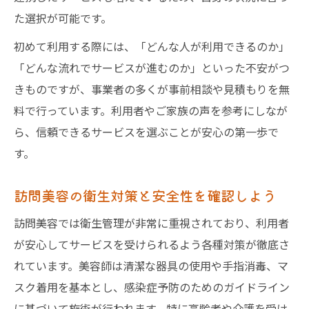
介護保険と訪問美容の活用について解説
た選択が可能です。
訪問美容利用者の声に学ぶ安心の工夫
初めて利用する際には、「どんな人が利用できるのか」
自宅や施設で受けられる訪問美容の特徴
「どんな流れでサービスが進むのか」といった不安がつ
訪問美容が生活の質向上に果たす役割
きものですが、事業者の多くが事前相談や見積もりを無
訪問美容を選ぶ前に知りたい安心ポイント
料で行っています。利用者やご家族の声を参考にしなが
訪問美容選びで重視したい安心の基準
ら、信頼できるサービスを選ぶことが安心の第一歩で
訪問美容師の技術力や衛生管理の確認法
す。
訪問美容と一般美容サービスの違いとは
訪問美容の衛生対策と安全性を確認しよう
訪問美容の申請方法や手続きの流れ
訪問美容利用前に把握しておく注意点
訪問美容では衛生管理が非常に重視されており、利用者
が安心してサービスを受けられるよう各種対策が徹底さ
サービス選定に役立つ訪問美容の基礎知識
れています。美容師は清潔な器具の使用や手指消毒、マ
訪問美容サービスの選び方と比較ポイント
スク着用を基本とし、感染症予防のためのガイドライン
訪問美容市場規模を踏まえた活用術
に基づいて施術が行われます。特に高齢者や介護を受け