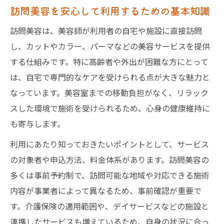
訪問美容を安心して利用するための基本知識
訪問美容が自宅生活に与える安心感とは
訪問美容は、美容師が利用者の自宅や施設に直接訪問
訪問美容利用者の実体験から見る魅力
し、カットやカラー、パーマなどの美容サービスを提供
介護美容セミナーで学ぶ在宅美容の可能性
する仕組みです。特に高齢者や外出が困難な方にとって
訪問美容の市場規模と今後の展望を解説
は、自宅で専門的なケアを受けられる点が大きな魅力と
心地よい生活へ導く訪問美容活用法
なっています。美容室までの移動負担がなく、リラック
訪問美容で実現する快適な日常生活
スした環境で施術を受けられるため、心身の健康維持に
訪問美容を定期利用するメリットと効果
も寄与します。
心身のリフレッシュを訪問美容で体感
利用にあたり知っておきたいポイントとして、サービス
家族も安心できる訪問美容の活用ポイント
の対象者や申込方法、料金体系があります。訪問美容の
訪問美容の利用で笑顔あふれる毎日へ
多くは事前予約制で、訪問可能な地域や対応できる施術
内容が事業者によって異なるため、事前確認が重要で
外出困難な方に寄り添う訪問美容の強み
す。介護保険の適用範囲や、デイサービスなどの施設と
訪問美容が外出困難な方を支える理由
連携したサービスも増えているため、自身の状況に合っ