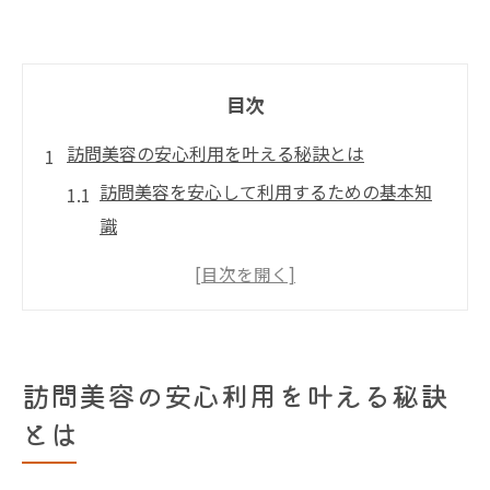
目次
訪問美容の安心利用を叶える秘訣とは
訪問美容を安心して利用するための基本知
識
訪問美容の衛生対策と安全性を確認しよう
利用者目線で分かる訪問美容の信頼ポイン
ト
訪問美容の利用条件や対象者の最新情報
訪問美容の安心利用を叶える秘訣
訪問美容需要の高まりと利用者の変化
とは
自宅で受ける訪問美容の魅力を解説
自宅で叶う訪問美容ならではのメリット