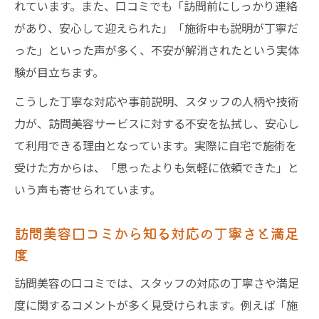
れています。また、口コミでも「訪問前にしっかり連絡
安心して利用できる訪問美容の料金チェッ
があり、安心して迎えられた」「施術中も説明が丁寧だ
ク法
った」といった声が多く、不安が解消されたという実体
訪問美容口コミで知る失敗しない料金選び
験が目立ちます。
訪問美容利用時の料金相場と納得の理由
こうした丁寧な対応や事前説明、スタッフの人柄や技術
口コミで広がる訪問美容のメリットを検証
力が、訪問美容サービスに対する不安を払拭し、安心し
訪問美容口コミで明らかになる利用メリッ
て利用できる理由となっています。実際に自宅で施術を
ト
受けた方からは、「思ったよりも気軽に依頼できた」と
訪問美容が選ばれる理由をクチコミから分
いう声も寄せられています。
析
訪問美容の満足度が高い理由を口コミで検
訪問美容口コミから知る対応の丁寧さと満足
度
証
口コミから見えた訪問美容の利便性と安心
訪問美容の口コミでは、スタッフの対応の丁寧さや満足
感
度に関するコメントが多く見受けられます。例えば「施