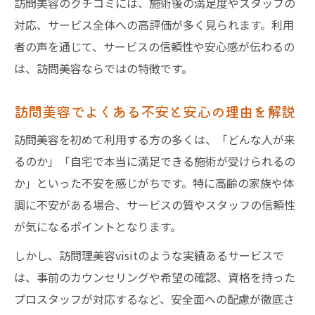
訪問美容のクチコミには、施術後の満足度やスタッフの
訪問美容体験記でわかるサービスの工夫点
対応、サービス全体への高評価が多く見られます。利用
信頼できるサービス選びのポイントを解説
者の声を通じて、サービスの信頼性や安心感が伝わるの
訪問美容で信頼できるサービス選びのコツ
は、訪問美容ならではの特徴です。
訪問美容口コミを活用した選び方のポイン
訪問美容でよくある不安と安心の理由を解説
ト
安心して任せられる訪問美容師の特徴とは
訪問美容を初めて利用する方の多くは、「どんな人が来
るのか」「自宅で本当に満足できる施術が受けられるの
訪問美容選びで失敗しないための実体験談
か」といった不安を感じがちです。特に高齢の家族や体
訪問美容で重視すべき信頼のチェック項目
調に不安がある場合、サービスの質やスタッフの信頼性
訪問美容の料金相場と失敗しない選び方
が気になるポイントとなります。
訪問美容の料金相場と口コミで比較する方
しかし、訪問理美容visitのような実績あるサービスで
法
は、事前のカウンセリングや希望の確認、資格を持った
訪問美容の料金トラブルを防ぐポイント紹
プロスタッフが対応するなど、安全面への配慮が徹底さ
介