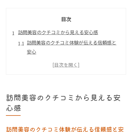
目次
訪問美容のクチコミから見える安心感
訪問美容のクチコミ体験が伝える信頼感と
安心
訪問美容でよくある不安と安心の理由を解
説
訪問美容口コミから知る対応の丁寧さと満
足度
訪問美容のクチコミから見える安
訪問美容サービス選びで重視したい安心要
心感
素
訪問美容の実体験で感じる心強さの理由と
訪問美容のクチコミ体験が伝える信頼感と安
は