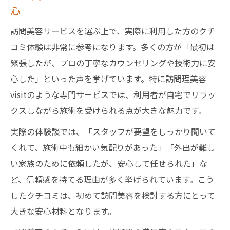
心
実体験で感じた訪問美容の魅力とは
訪問美容サービスを選ぶ上で、実際に利用した方のクチ
訪問美容の魅力を実体験から詳しくレビュ
コミ体験は非常に参考になります。多くの方が「最初は
ー
緊張したが、プロの丁寧なカウンセリングや技術力に安
訪問美容で感じたプロの技術力と安心対応
心した」といった声を挙げています。特に訪問理美容
自宅で受ける訪問美容の快適さと満足感
visitのような専門サービスでは、利用者が自宅でリラッ
訪問美容の実際の流れと利用前の不安解消
クスしながら施術を受けられる点が大きな魅力です。
訪問美容の口コミで知るサービスの良さ
実際の体験談では、「スタッフが要望をしっかり聞いて
自宅ケアにおすすめな訪問美容体験記
くれて、施術中も細かい気配りがあった」「外出が難し
自宅で快適に受ける訪問美容の体験談
い家族のために依頼したが、安心して任せられた」な
家族と一緒に利用した訪問美容の実感
ど、信頼感を持てる理由が多く挙げられています。こう
訪問美容の口コミが伝える自宅ケアの安心
したクチコミは、初めて訪問美容を検討する方にとって
感
大きな安心材料となります。
訪問美容で自宅ケアが手軽に叶う理由とは