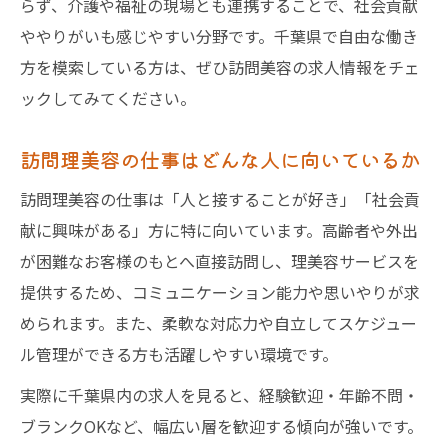
らず、介護や福祉の現場とも連携することで、社会貢献
訪問美容師として社会貢献を仕事にする魅力
ややりがいも感じやすい分野です。千葉県で自由な働き
訪問美容の仕事で感じる社会貢献の実感
方を模索している方は、ぜひ訪問美容の求人情報をチェ
ックしてみてください。
訪問理美容が介護現場で果たす役割とは
訪問美容求人で実現できるやりがいある毎
訪問理美容の仕事はどんな人に向いているか
日
訪問理美容の仕事は「人と接することが好き」「社会貢
福祉美容求人に応募するメリットを紹介
献に興味がある」方に特に向いています。高齢者や外出
訪問美容師求人で求められる思いやりの心
が困難なお客様のもとへ直接訪問し、理美容サービスを
ブランク歓迎の訪問美容求人で再出発を応援
提供するため、コミュニケーション能力や思いやりが求
訪問美容求人はブランク歓迎が主流の理由
められます。また、柔軟な対応力や自立してスケジュー
訪問美容師求人で再スタートするポイント
ル管理ができる方も活躍しやすい環境です。
訪問理美容visitの研修とサポート体制を解
実際に千葉県内の求人を見ると、経験歓迎・年齢不問・
説
ブランクOKなど、幅広い層を歓迎する傾向が強いです。
訪問美容求人で未経験からの挑戦をサポー