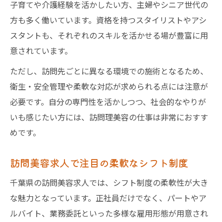
子育てや介護経験を活かしたい方、主婦やシニア世代の
ト
方も多く働いています。資格を持つスタイリストやアシ
訪問美容師求人で復職した先輩の声を紹介
スタントも、それぞれのスキルを活かせる場が豊富に用
介護福祉分野で活躍できる訪問美容の求人動向
意されています。
介護美容求人が訪問美容で注目される理由
ただし、訪問先ごとに異なる環境での施術となるため、
訪問美容師の求人と介護福祉の連携事例
衛生・安全管理や柔軟な対応が求められる点には注意が
訪問美容求人に求められる福祉美容知識
必要です。自分の専門性を活かしつつ、社会的なやりが
介護美容セラピスト求人との違いを解説
いも感じたい方には、訪問理美容の仕事は非常におすす
めです。
訪問理美容visitの介護分野での働き方
訪問美容求人で注目の柔軟なシフト制度
千葉県の訪問美容求人では、シフト制度の柔軟性が大き
な魅力となっています。正社員だけでなく、パートやア
ルバイト、業務委託といった多様な雇用形態が用意され