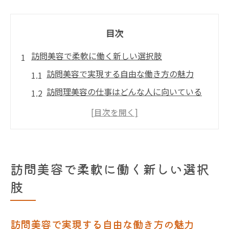
目次
訪問美容で柔軟に働く新しい選択肢
訪問美容で実現する自由な働き方の魅力
訪問理美容の仕事はどんな人に向いている
か
訪問美容求人で注目の柔軟なシフト制度
訪問美容師が感じるやりがいと成長ポイン
ト
訪問美容で柔軟に働く新しい選択
訪問美容求人と訪問理美容visitの特長を解
肢
説
千葉県内の訪問美容求人が注目される理由
訪問美容で実現する自由な働き方の魅力
訪問美容求人が千葉県で増加する背景