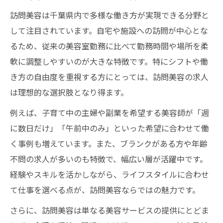
訪問美容は千葉県内で多様な働き方が実現できる分野と
千葉の訪問美容求人はどんな職場環境か
して注目されています。自宅や施設への訪問が中心とな
訪問美容師求人に求められるスキルと特性
るため、従来の美容室勤務に比べて勤務時間や場所を柔
訪問美容と介護美容の求人が融合する現状
軟に調整しやすいのが大きな特徴です。特にシフトや働
訪問理美容visitが注目されるポイント
き方の自由度を重視する方にとっては、訪問美容の求人
ワークライフバランス重視なら訪問美容業界へ
は理想的な選択肢となり得ます。
訪問美容求人で叶える柔軟な働き方とは
例えば、子育て中の主婦や副業を希望する美容師が「週
訪問美容師求人で家庭と仕事を両立する方
に数日だけ」「午前中のみ」といった希望に合わせて働
法
く事例も増えています。また、ブランクがある方や年齢
訪問美容で求められるワークライフバラン
不問の求人が多いのも特徴で、幅広い層が活躍中です。
ス
経験やスキルを活かしながら、ライフスタイルに合わせ
訪問理美容visitの働きやすさを徹底解説
て仕事を選べる点が、訪問美容ならではの魅力です。
訪問美容求人で実現する理想の生活スタイ
さらに、訪問美容は単なる美容サービスの提供にとどま
ル