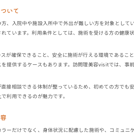
訪問美容でご家族の身だしなみをサポート
について
訪問美容が介護者と利用者にもたらす安心
つ方、入院中や施設入所中で外出が難しい方を対象として
福祉理美容師による訪問美容の専門性
されています。利用条件としては、施術を受ける方の健康
訪問美容が介護と両立しやすい理由
訪問理美容の資格や信頼性を見極めるポイント
ースが確保できること、安全に施術が行える環境であるこ
訪問美容サービス選びで確認すべき資格
を提供するケースもあります。訪問理美容visitでは、
信頼できる訪問美容師の特徴とは
訪問美容のサービス実績を調べる方法
が直接相談できる体制が整っているため、初めての方でも
安心して依頼できる訪問美容の選び方
上で利用できるのが魅力です。
千葉県で信頼度が高い訪問美容師の条件
内容
カラーだけでなく、身体状況に配慮した施術や、コミュニ