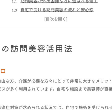
訪問美容が外出困難な方に選ばれる理由
自宅で受ける訪問美容の流れと安心感
訪問美容サービスの対象と利用条件について
高齢者に嬉しい訪問美容のサポート内容
訪問美容がもたらす心身のリフレッシュ効果
心の訪問美容活用法
千葉県で訪問美容を選ぶときに知りたいこと
訪問美容の千葉県での料金相場と選び方
信頼できる訪問美容サービスの確認ポイント
理由
訪問美容の資格や実績のチェック方法
自由な方、介護が必要な方々にとって非常に大きなメリッ
千葉県で訪問美容を予約する手順と注意点
サービスが多く利用されています。自宅や施設まで美容師が
訪問美容サービスの内容と比較のポイント
訪問美容サービスの魅力と実際のメリット
感染症対策が求められる状況では、自宅で施術を受けられ
訪問美容で得られる具体的なメリットを解説