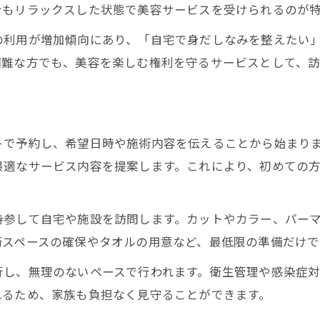
身もリラックスした状態で美容サービスを受けられるのが
訪問美容は家族の介護負担をどう減らすか
の利用が増加傾向にあり、「自宅で身だしなみを整えたい
自宅施術の訪問美容で心のゆとりを実感
困難な方でも、美容を楽しむ権利を守るサービスとして、
訪問美容サービスのコストパフォーマンス
高齢者訪問理美容サービスの実際の声
感
自宅で受ける訪問美容は心身の負担を軽減
で予約し、希望日時や施術内容を伝えることから始まります
訪問美容で移動負担を減らすメリット
最適なサービス内容を提案します。これにより、初めての
自宅で安心して施術できる訪問美容の特徴
訪問美容が心身に与えるリラックス効果
持参して自宅や施設を訪問します。カットやカラー、パー
介護中でも訪問美容なら家族も安心
術スペースの確保やタオルの用意など、最低限の準備だけで
訪問美容で生活の質を向上させる方法
行し、無理のないペースで行われます。衛生管理や感染症
介護が必要なご家族に訪問美容が喜ばれる理由
れるため、家族も負担なく見守ることができます。
介護現場で役立つ訪問美容サービスの魅力