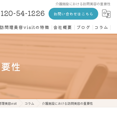
介護施設における訪問美容の重要性
120-54-1226
お問い合わせはこちら
訪問理美容visitの特徴
会社概要
ブログ
コラム
カット
介護施設
重要性
高齢者
寝たきり
個人宅
美容visit
コラム
介護施設における訪問美容の重要性