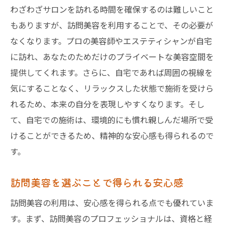
訪問美容リピーターが増える理由
わざわざサロンを訪れる時間を確保するのは難しいこと
もありますが、訪問美容を利用することで、その必要が
訪問美容で得られる心地よい体験のための第一
なくなります。プロの美容師やエステティシャンが自宅
歩
に訪れ、あなたのためだけのプライベートな美容空間を
訪問美容で心地よさを追求するポイント
提供してくれます。さらに、自宅であれば周囲の視線を
訪問美容がもたらすリラックス効果
気にすることなく、リラックスした状態で施術を受けら
訪問美容を通じて得られる新しい自分
れるため、本来の自分を表現しやすくなります。そし
訪問美容サービスで心地よい時間を創る
て、自宅での施術は、環境的にも慣れ親しんだ場所で受
訪問美容で日常に癒しをプラスする方法
けることができるため、精神的な安心感も得られるので
訪問美容が提供するリフレッシュの瞬間
す。
訪問美容を最大限に活用するためのチェックリ
訪問美容を選ぶことで得られる安心感
スト
訪問美容のメリットを最大限に引き出す方
訪問美容の利用は、安心感を得られる点でも優れていま
法
す。まず、訪問美容のプロフェッショナルは、資格と経