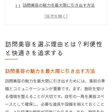
訪問美容の魅力を最大限に引き出す方法
忙しい生活に訪問美容がもたらす利点
訪問美容で自宅がサロンに変わる瞬間
訪問美容を選ぶことで得られる安心感
訪問美容サービスが提供する快適な時間
訪問美容を選ぶ理由とは？利便性
訪問美容を利用する際の注意点
と快適さを追求する
訪問美容サービスの予約方法ガイド簡単ステッ
プで安心
訪問美容の魅力を最大限に引き出す方法
訪問美容の予約をスムーズに行うためのコ
訪問美容の魅力を最大限に引き出すためには、事前の準
ツ
備とコミュニケーションが重要です。まず、施術を受け
オンライン予約の活用法と注意点
る環境を整えることが大切です。自宅の一角を美容スペ
訪問美容予約のタイミングと準備
ースとして確保し、必要な道具や設備を揃えておくこと
希望するスタイルを伝えるためのポイント
で、より快適な施術が可能になります。また、施術をお