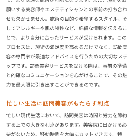
訪問美容予約後の確認事項
願いする美容師やエステティシャンとの事前の打ち合わ
キャンセル時の対応方法
せも欠かせません。施術の目的や希望するスタイル、そ
訪問美容で施術を受ける前に知っておくべき準
してアレルギーや肌の特性など、詳細な情報を伝えるこ
備と心得
とで、より自分に合ったサービスが受けられます。この
プロセスは、施術の満足度を高めるだけでなく、訪問美
訪問美容施術前に整えるべき自宅環境
容の専門家が最適なアドバイスを行うための大切なステ
スタイリストへの配慮とコミュニケーショ
ップです。訪問美容サービスを受ける際は、事前の準備
ン
と的確なコミュニケーションを心がけることで、その魅
施術を受ける際の心構えとマナー
力を最大限に引き出すことができるのです。
必要な道具やスペースの準備
施術前に確認したい健康状態
忙しい生活に訪問美容がもたらす利点
美容施術後のケア方法
忙しい現代生活において、訪問美容は時間と労力を節約
訪問美容のプロを自宅に招く際の最重要ポイン
する上での大きな利点があります。美容院に出かける必
トとは
要がないため、移動時間を大幅にカットできます。特