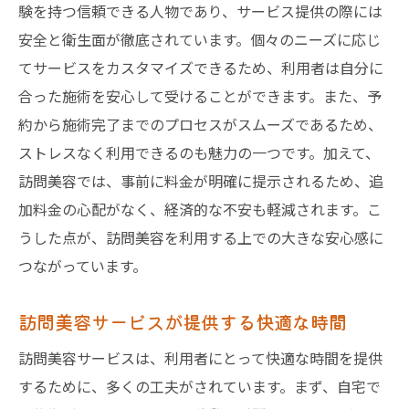
験を持つ信頼できる人物であり、サービス提供の際には
訪問美容を活用するための事前準備リスト
安全と衛生面が徹底されています。個々のニーズに応じ
訪問美容で確認すべき重要ポイント
てサービスをカスタマイズできるため、利用者は自分に
訪問美容を成功させるためのヒント
合った施術を安心して受けることができます。また、予
訪問美容を活かすためのチェックポイント
約から施術完了までのプロセスがスムーズであるため、
訪問美容のトラブルを防ぐための対策
ストレスなく利用できるのも魅力の一つです。加えて、
訪問美容の新しい魅力とは？リピーター続出の
訪問美容では、事前に料金が明確に提示されるため、追
理由を探る
加料金の心配がなく、経済的な不安も軽減されます。こ
訪問美容の新しいトレンドを知る
うした点が、訪問美容を利用する上での大きな安心感に
リピーターが訪問美容を選ぶ理由
つながっています。
訪問美容での新しいサービスの魅力
訪問美容サービスが提供する快適な時間
訪問美容がもたらす新たな価値
訪問美容サービスは、利用者にとって快適な時間を提供
訪問美容の人気の秘密を解き明かす
するために、多くの工夫がされています。まず、自宅で
訪問美容の新たな魅力を体感する方法