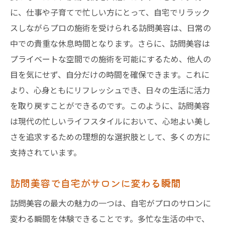
訪問美容のプロを迎えるための心構え
に、仕事や子育てで忙しい方にとって、自宅でリラック
訪問美容師との良好な関係を築く方法
スしながらプロの施術を受けられる訪問美容は、日常の
訪問美容を依頼する際のリスク管理
中での貴重な休息時間となります。さらに、訪問美容は
プライベートな空間での施術を可能にするため、他人の
訪問美容の施術環境を整える重要性
目を気にせず、自分だけの時間を確保できます。これに
訪問美容のプロが安心して働ける条件
より、心身ともにリフレッシュでき、日々の生活に活力
訪問美容で求められるホスピタリティ
を取り戻すことができるのです。このように、訪問美容
訪問美容利用者の声から学ぶ満足度を高める秘
は現代の忙しいライフスタイルにおいて、心地よい美し
訣
さを追求するための理想的な選択肢として、多くの方に
訪問美容利用者が語る成功体験談
支持されています。
ユーザーの声から学ぶサービスの選び方
訪問美容満足度を高めるコツ
訪問美容で自宅がサロンに変わる瞬間
訪問美容のフィードバックを活かす方法
訪問美容の最大の魅力の一つは、自宅がプロのサロンに
体験者の声から得る訪問美容の魅力
変わる瞬間を体験できることです。多忙な生活の中で、