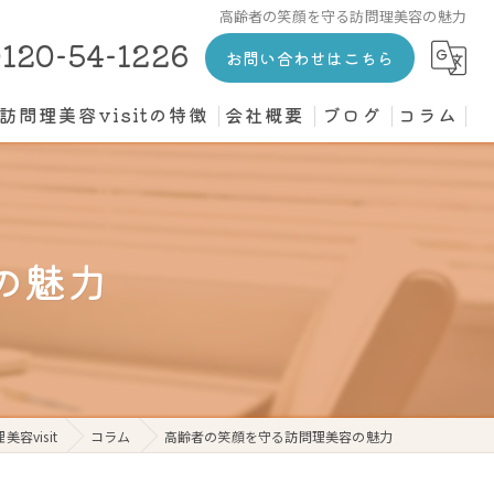
高齢者の笑顔を守る訪問理美容の魅力
120-54-1226
お問い合わせはこちら
訪問理美容visitの特徴
会社概要
ブログ
コラム
カット
介護施設
の魅力
高齢者
寝たきり
個人宅
容visit
コラム
高齢者の笑顔を守る訪問理美容の魅力