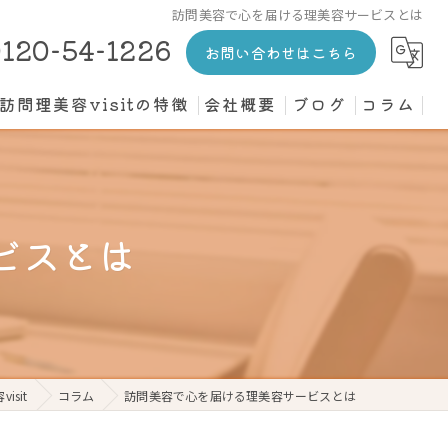
訪問美容で心を届ける理美容サービスとは
120-54-1226
お問い合わせはこちら
訪問理美容visitの特徴
会社概要
ブログ
コラム
カット
介護施設
ビスとは
高齢者
寝たきり
個人宅
sit
コラム
訪問美容で心を届ける理美容サービスとは