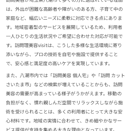
訪問美容で得られる心身のリフレッシュ効
は、外出が困難な高齢者や障がいのある方、子育て中の
果
家庭など、幅広いニーズに柔軟に対応できる点にありま
自宅で理美容ケアを受けるなら押さえたいポイ
す。地域密着型のサービスを展開しているため、利用者
ント
一人ひとりの生活状況やご希望に合わせた対応が可能で
訪問美容を自宅で受ける際の準備方法
す。訪問理美容visitは、こうした多様な生活環境に寄り
個人宅で訪問美容を利用する際の注意点
添いながら、プロの技術を自宅や施設で提供すること
で、安心感と満足度の高いケアを実現しています。
訪問美容のサービス内容を事前に確認しよ
う
また、八潮市内では「訪問美容 個人宅」や「訪問 カット
自宅で快適に訪問美容を受けるコツ
さいたま市」などの検索が増えていることからも、訪問
訪問理美容券利用時のポイントと流れ
美容の需要が高まっている様子がうかがえます。移動の
負担がなく、慣れ親しんだ空間でリラックスしながら施
専門スタッフが訪問する美容サービスの特徴
術を受けられることは、多くの利用者にとって大きな安
訪問美容スタッフの専門性と安心感
心材料です。地域の実情に合わせて、きめ細やかなサー
技術力の高いスタッフによる訪問美容の魅
ビス提供が支持を集める大きな理由となっています。