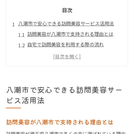
目次
八潮市で安心できる訪問美容サービス活用法
訪問美容が八潮市で支持される理由とは
自宅で訪問美容を利用する際の流れ
訪問美容の予約から施術までの手順解説
訪問美容サービスで安心できるポイント
八潮市の個人宅で訪問美容を受ける魅力
訪問美容が暮らしを彩る理由と注意点
八潮市で安心できる訪問美容サー
訪問美容で毎日が豊かになる理由
ビス活用法
ライフスタイルに合う訪問美容の活用法
訪問美容を利用する際の注意点まとめ
訪問美容が八潮市で支持される理由とは
在宅ケアと訪問美容の相性の良さとは
訪問美容が埼玉県八潮市で多くの方に選ばれている理由