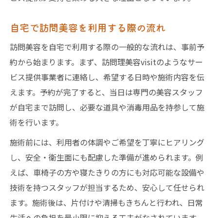
力
訪問美容ならではの個別対応サービス
自宅で訪問美容を利用する際の流れ
訪問理美容visitが選ばれる理由を解説
訪問美容を自宅で利用する際の一般的な流れは、事前予
専門スタッフによる丁寧なカウンセリング
約から始まります。まず、訪問理美容visitのようなサー
訪問美容で実現する快適な毎日へのヒント
ビス提供事業者に連絡し、希望する日時や施術内容を伝
訪問美容で毎日を快適に過ごすための工夫
えます。予約が完了すると、当日は専門の美容スタッフ
理美容ケアを通じて心もリフレッシュ
が自宅まで訪問し、必要な道具や消毒用品を持参して施
術を行います。
訪問美容がもたらす生活の質向上とは
訪問美容で家族も嬉しいサポート体制
施術前には、利用者の体調やご希望を丁寧にヒアリング
在宅で叶う自分らしいおしゃれの楽しみ方
し、安全・衛生面にも配慮した準備が進められます。例
えば、車椅子の方や寝たきりの方にも対応可能な設備や
八潮市で選ぶ訪問美容のメリットと魅力
技術を持つスタッフが担当するため、安心して任せられ
八潮市で訪問美容を選ぶ理由と利点まとめ
ます。施術後は、片付けや清掃もきちんと行われ、日常
訪問美容で得られる地域密着のサポート
生活への負担を最小限に抑える工夫がなされています。