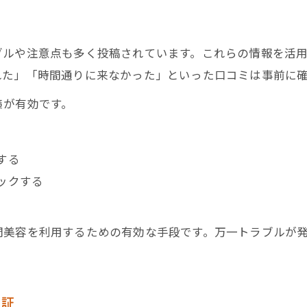
訪問美容の口コミで知る個人宅利用の現実
避
個人宅で安心して受ける訪問美容の秘訣
訪問美容の個人宅サービス体験談と評判
ブルや注意点も多く投稿されています。これらの情報を活
れた」「時間通りに来なかった」といった口コミは事前に
口コミで見る訪問美容の個人宅活用術
訪問美容個人宅サービスの選び方ポイント
策が有効です。
介護保険を利用した訪問美容の賢い方法
訪問美容の口コミで介護保険活用を知る
する
訪問美容の介護保険適用と利用条件の実際
ックする
口コミが語る介護保険利用の訪問美容の流れ
介護保険で得する訪問美容利用のポイント
問美容を利用するための有効な手段です。万一トラブルが
訪問美容の介護保険活用術と口コミ活用法
検証