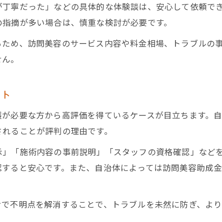
が丁寧だった」などの具体的な体験談は、安心して依頼で
訪問美容の口コミで分かる料金相場の実情
の指摘が多い場合は、慎重な検討が必要です。
訪問美容の評判を元にした料金比較のポイント
るため、訪問美容のサービス内容や料金相場、トラブルの
口コミを活用した訪問美容料金の目安
せん。
訪問美容の料金相場を口コミで確認しよう
評判から読み解く訪問美容の費用感
ント
トラブル回避に役立つ訪問美容の選び方
護が必要な方から高評価を得ているケースが目立ちます。
訪問美容口コミから学ぶトラブル回避法
されることが評判の理由です。
訪問美容でよくあるトラブルの実態と対策
示」「施術内容の事前説明」「スタッフの資格確認」など
口コミを参考にした訪問美容師の選び方
認すると安心です。また、自治体によっては訪問美容助成
訪問美容トラブルを未然に防ぐポイント
安心して利用できる訪問美容の口コミ活用
せで不明点を解消することで、トラブルを未然に防ぎ、よ
個人宅で活用する訪問美容サービスの実情