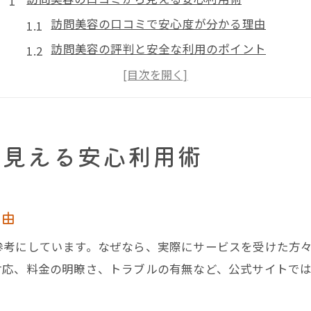
訪問美容の口コミで安心度が分かる理由
訪問美容の評判と安全な利用のポイント
口コミ活用で訪問美容トラブルを回避
訪問美容サービスの実態を口コミで検証
訪問美容の安心感は口コミで見極める
ら見える安心利用術
リアルな利用体験が語る訪問美容の魅力
実体験が裏付ける訪問美容のメリットと感動
訪問美容の口コミが語る満足度の秘密
理由
利用者の声から見る訪問美容のリアルな魅力
参考にしています。なぜなら、実際にサービスを受けた方
訪問美容の口コミ体験談でわかる価値
対応、料金の明瞭さ、トラブルの有無など、公式サイトで
訪問美容の利用体験談がサービス選びの決め手
評判から探る訪問美容の料金相場とは