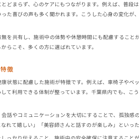
にとどまらず、心のケアにもつながります。例えば、普段
千葉県で注目の訪問美容が生活を彩る秘密
いった喜びの声も多く聞かれます。こうした心身の変化が
訪問美容のサービスが日常に与える変化
訪問理美容visitが千葉県で選ばれる理由
有無を共有し、施術中の体勢や休憩時間にも配慮すること
グループホームで訪問美容を利用するメリット
るからこそ、多くの方に選ばれています。
訪問美容がもたらす千葉県の暮らしの質向上
外出が難しい方へ訪問美容の魅力発見
の特徴
外出困難な方に最適な訪問美容の活用方法
健康状態に配慮した施術が特徴です。例えば、車椅子やベ
訪問美容で叶えるサロン級の仕上がり体験
心して利用できる体制が整っています。千葉県内でも、こ
訪問理美容visitが届ける安心のケアとは
千葉県の訪問美容が注目される理由を解説
、会話やコミュニケーションを大切にすることで、孤独感
訪問美容で外出できない悩みを解消しよう
になれて嬉しい」「美容師さんと話すのが楽しみ」といっ
日常を支える安心の訪問美容サービス
をしっかり伝えること、施術中の安全確保に注意すること