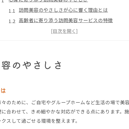
訪問美容のやさしさが心に響く理由とは
高齢者に寄り添う訪問美容サービスの特徴
訪問理美容visitならではの安心感と信頼
グループホームで実感する訪問美容の温かみ
千葉県の訪問美容がもたらす心の満足感
美容のやさしさ
グループホームで叶う新しい美の体験
グループホームで訪問美容が広がる新体験
訪問美容による美しさの新しい発見と喜び
とは
入居者の笑顔が増える訪問美容の工夫とは
方々のために、ご自宅やグループホームなど生活の場で美
訪問理美容visitが提案する美の時間とは
望に合わせて、きめ細やかな対応ができる点にあります。
千葉県のグループホームで感じる訪問美容の魅力
ックスして過ごせる環境を整えます。
千葉県の生活に彩りを添える訪問美容