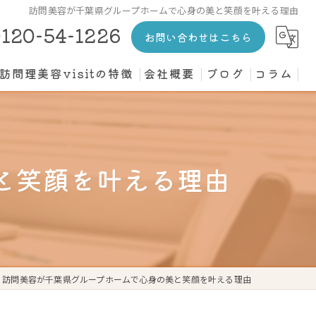
訪問美容が千葉県グループホームで心身の美と笑顔を叶える理由
120-54-1226
お問い合わせはこちら
訪問理美容visitの特徴
会社概要
ブログ
コラム
カット
介護施設
と笑顔を叶える理由
高齢者
寝たきり
個人宅
訪問美容が千葉県グループホームで心身の美と笑顔を叶える理由