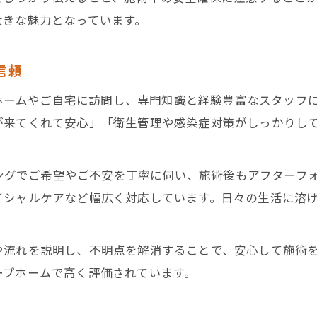
訪問美容が毎日に安心と彩りをもたらす理由
大きな魅力となっています。
千葉県で信頼される訪問美容のポイント
訪問理美容visitによる衛生管理と安全性
信頼
グループホームで定評ある訪問美容の魅力
ープホームやご自宅に訪問し、専門知識と経験豊富なスタッ
生活に溶け込む訪問美容のサービス内容
が来てくれて安心」「衛生管理や感染症対策がしっかりし
笑顔あふれる毎日へ訪問美容が導く理由
訪問美容で広がる笑顔と心身の健康効果
セリングでご希望やご不安を丁寧に伺い、施術後もアフター
千葉県の訪問美容が笑顔を生む工夫とは
イシャルケアなど幅広く対応しています。日々の生活に溶
訪問理美容visitの接遇が心を満たす秘訣
グループホームでの訪問美容が生む幸せな瞬間
流れを説明し、不明点を解消することで、安心して施術を受
訪問美容で自信と前向きな気持ちをサポート
ープホームで高く評価されています。