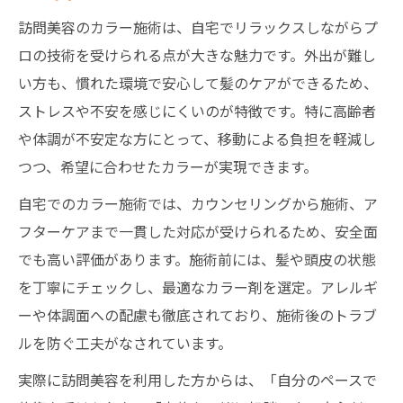
コツ
訪問美容のカラー施術は、自宅でリラックスしながらプ
訪問美容で注意すべき衛生管理と対応力
ロの技術を受けられる点が大きな魅力です。外出が難し
訪問美容カラーの施術者選びで重視すべき
い方も、慣れた環境で安心して髪のケアができるため、
点
ストレスや不安を感じにくいのが特徴です。特に高齢者
カラー料金比較で分かる訪問美容の魅力
や体調が不安定な方にとって、移動による負担を軽減し
訪問美容のカラー料金相場を徹底解説
つつ、希望に合わせたカラーが実現できます。
訪問美容と一般美容室の料金比較ポイント
自宅でのカラー施術では、カウンセリングから施術、ア
個人宅で受ける訪問美容の料金の内訳とは
フターケアまで一貫した対応が受けられるため、安全面
シャンプー台不要な訪問美容料金の特徴
でも高い評価があります。施術前には、髪や頭皮の状態
出張美容師によるカラー料金の違いを知る
を丁寧にチェックし、最適なカラー剤を選定。アレルギ
ーや体調面への配慮も徹底されており、施術後のトラブ
訪問美容サービスの助成金活用術
ルを防ぐ工夫がなされています。
訪問美容の助成金制度を賢く使う方法
実際に訪問美容を利用した方からは、「自分のペースで
高齢者向け訪問美容助成金の利用ポイント