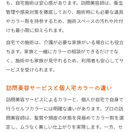
も、自宅施術は安心感があります。訪問美容師は、衛生
訪問美容カラーで自宅でも美しさをキープ
管理や感染対策を徹底しており、施術時にも必要な道具
寝たきりでも安心の訪問美容白髪染め対応
やカラー剤を持参するため、施術スペースの汚れや片付
訪問美容カラーで長期ケアを続けるコツ
けも最小限に抑えられます。
個人宅訪問美容のヘアケアサポート活用法
自宅での施術は、介護が必要な家族がいる場合にも役立
ちます。家族と一緒にカラーの相談ができるだけでな
く、施術中も家族が見守れるため、利用者も安心してサ
ービスを受けられます。
訪問美容サービスと個人宅カラーの違い
訪問美容サービスによるカラーと、個人が自宅で自身で
行うセルフカラーには明確な違いがあります。プロの訪
問美容師は、髪質や頭皮の状態を見極めてカラー剤を選
定し、ムラなく美しい仕上がりを実現します。一方、セ