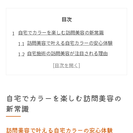
目次
自宅でカラーを楽しむ訪問美容の新常識
訪問美容で叶える自宅カラーの安心体験
自宅施術の訪問美容が注目される理由
訪問美容サービスと個人宅カラーの違い
訪問美容のカラーが高齢者に人気の背景
訪問美容を利用する際の事前準備と流れ
安心して選べる訪問美容カラーのポイント
自宅でカラーを楽しむ訪問美容の
訪問美容カラーを安心して選ぶ基準とは
新常識
料金相場とサービス内容を比較する方法
自宅で安全な訪問美容カラー施術を受ける
訪問美容で叶える自宅カラーの安心体験