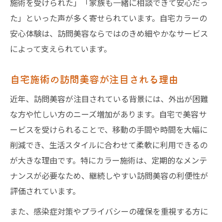
施術を受けられた」「家族も一緒に相談できて安心だっ
自治体の訪問美容支援制度とカラー施術
た」といった声が多く寄せられています。自宅カラーの
訪問美容で活用できる理美容チケットとは
安心体験は、訪問美容ならではのきめ細やかなサービス
助成金を使った訪問美容カラーの申し込み
によって支えられています。
方
外出せずに叶うカラー施術の利便性とは
自宅施術の訪問美容が注目される理由
訪問美容で外出せず快適にカラーを体験
近年、訪問美容が注目されている背景には、外出が困難
自宅で完結する訪問美容カラーの利点
な方や忙しい方のニーズ増加があります。自宅で美容サ
介護が必要な方に訪問美容が選ばれる理由
ービスを受けられることで、移動の手間や時間を大幅に
訪問美容と施設利用の利便性比較
削減でき、生活スタイルに合わせて柔軟に利用できるの
シャンプー台不要な訪問美容のメリット
が大きな理由です。特にカラー施術は、定期的なメンテ
ナンスが必要なため、継続しやすい訪問美容の利便性が
訪問美容カラーで快適なヘアケア生活
評価されています。
訪問美容カラーで叶える快適なヘアケア習
慣
また、感染症対策やプライバシーの確保を重視する方に