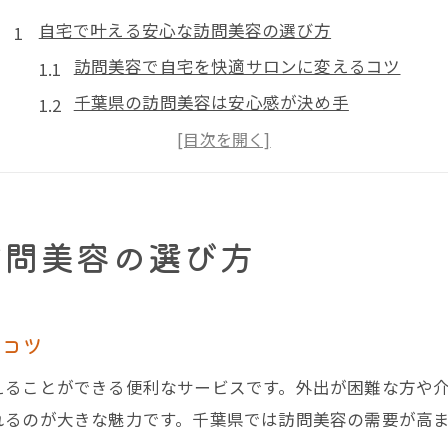
自宅で叶える安心な訪問美容の選び方
訪問美容で自宅を快適サロンに変えるコツ
千葉県の訪問美容は安心感が決め手
安い訪問美容の質を見極めるポイント
訪問美容選びで重視すべき安全対策
訪問美容visitで得られる自宅の安心感
訪問美容の選び方
安い訪問美容を千葉県で賢く活用する秘訣
訪問美容の料金相場と安い業者の探し方
千葉県で評判の良い安価な訪問美容とは
るコツ
安い訪問美容でも満足できる理由を解説
えることができる便利なサービスです。外出が困難な方や
訪問美容助成金を活用した節約術
れるのが大きな魅力です。千葉県では訪問美容の需要が高
訪問美容のコスパを上げる利用法