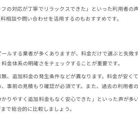
ッフの対応が丁寧でリラックスできた」といった利用者の
訪問美容でよくあるトラブル事例と対策
無料相談や問い合わせを活用するのもおすすめです。
千葉県の訪問美容師が語る注意点とは
利用者が実感した訪問美容の安心感
ト
訪問美容 トラブルを未然に防ぐコツ
ピールする業者が多くありますが、料金だけで選ぶと失敗
リアルな体験談でわかる訪問美容の魅力
、料金体系の明確さをチェックすることが重要です。
介護中や育児中にも頼れる訪問美容の魅力とは
有無、追加料金の発生条件などが異なります。料金が安く
訪問美容は介護や子育て世帯の強い味方
め、事前の見積もり確認が必須です。また、過去の利用者
千葉県で介護中に訪問美容を選ぶメリット
分かりやすく追加料金もなく安心できた」といった声が多
訪問美容が育児中の負担を軽減する理由
アまで総合的に比較しましょう。
安心して頼める訪問美容の利用方法
訪問理美容visitの家庭向けサポート体制