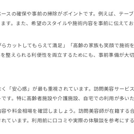
初めての訪問美容利用なら知りたい安心基準
ペースの確保や事前の掃除がポイントです。例えば、テー
初めての訪問美容で重視したい安全対策
ります。また、希望のスタイルや施術内容を事前に伝えて
訪問美容師の資格や信頼性を確認しよう
千葉県の訪問美容で失敗しない選び方
がらカットしてもらえて満足」「高齢の家族も笑顔で施術
訪問美容サービスの安心ポイントを解説
みを整えられる利便性を両立するためにも、事前準備が大切
初利用者が安心できる訪問美容の特徴
訪問美容サービスの料金相場や選び方を解説
千葉県の訪問美容料金相場を徹底解説
なく「安心感」が最も重視されています。訪問美容サービ
訪問美容選びで比較すべき料金・内容
トです。特に高齢者施設や介護施設、自宅での利用が多い
安い訪問美容と相場の違いを知る方法
容や料金相場を確認しましょう。訪問美容師が在籍する合同
訪問美容 料金相場の最新トレンドとは
されています。利用前に口コミや実際の体験談を参考にす
訪問美容で追加料金を防ぐポイント
トラブル回避のポイントと利用者のリアルな体験談