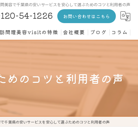
訪問美容で千葉県の安いサービスを安心して選ぶためのコツと利用者の声
120-54-1226
お問い合わせはこちら
訪問理美容visitの特徴
会社概要
ブログ
コラム
カット
介護施設
ためのコツと利用者の声
高齢者
寝たきり
個人宅
容で千葉県の安いサービスを安心して選ぶためのコツと利用者の声