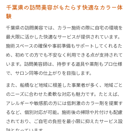
千葉県の訪問美容がもたらす快適なカラー体
カラーを自宅で楽しむなら訪問美容が最適
験
訪問美容で自宅カラーを楽しむ時のコツ
千葉県の訪問美容では、カラー施術の際に自宅の環境を
訪問美容のカラー施術が自宅に最適な理由
最大限に活かした快適なサービスが提供されています。
訪問美容サービスで自分らしい髪色を手に
施術スペースの確保や事前準備もサポートしてくれるた
自宅カラーなら訪問理美容visitのサポート
め、初めての方でも不安なく利用できる点が支持されて
が安心
います。訪問美容師は、持参する道具や薬剤もプロ仕様
訪問美容で叶えるカラーケアのポイント
で、サロン同等の仕上がりを目指します。
安心と快適さ重視の訪問美容カラー事情
また、船橋など地域に根差した事業者が多く、地域ごと
訪問美容サービスのカラー事情と安全性
のニーズに合わせた柔軟な対応も魅力です。たとえば、
快適にカラー施術を受けられる訪問美容の
アレルギーや敏感肌の方には低刺激のカラー剤を提案す
工夫
るなど、個別対応が可能。施術後の掃除や片付けも配慮
訪問美容で安心できるカラー剤選びと手順
されており、ご自宅の負担を最小限に抑えたサービス設
訪問理美容visitが大切にする快適な施術環
計となっています。