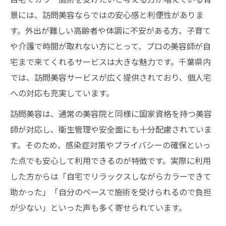
景には、訪問美容ならではの安心感と利便性がありま
自宅で安心して利用できる訪問美容の工夫
す。外出が難しい高齢者や体調に不安がある方、子育て
訪問美容のカラーが高齢者に人気な理由
や介護で時間が取れない方にとって、プロの美容師が自
訪問理美容visitが提案する安心の施術方法
宅まで来てくれるサービスは大きな魅力です。千葉県内
訪問美容カラーで気になるダメージへの対
では、訪問美容サービスが広く提供されており、個人宅
応策
への対応も充実しています。
千葉県で選ぶ訪問美容のカラー体験
訪問美容は、通常の美容院と同様に国家資格を持つ美容
千葉県の訪問美容で満足度が高いカラー体
師が対応し、衛生管理や安全面にも十分配慮されていま
験
す。そのため、感染症対策やプライバシーの確保といっ
訪問美容を千葉県で選ぶときのチェックポ
た点でも安心して利用できるのが特徴です。実際に利用
イント
した方からは「自宅でリラックスしながらカラーできて
自宅で叶う千葉県の訪問美容カラーの魅力
助かった」「自分のペースで施術を受けられるので負担
千葉県内で安心な訪問理美容visitの活用法
が少ない」といった声も多く寄せられています。
訪問美容の個人宅対応カラー体験とは