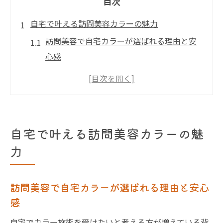
目次
自宅で叶える訪問美容カラーの魅力
訪問美容で自宅カラーが選ばれる理由と安
心感
千葉県の訪問美容がもたらす快適なカラー
体験
訪問美容サービスで叶う美しい髪色のポイ
ント
自宅で叶える訪問美容カラーの魅
自宅で受ける訪問美容のカラー施術の流れ
力
訪問理美容visitならではの自宅カラーの魅
力
訪問美容で自宅カラーが選ばれる理由と安心
訪問美容を活用した安心のカラー施術
感
訪問美容で受けるカラー施術の安全性と配
自宅でカラー施術を受けたいと考える方が増えている背
慮点