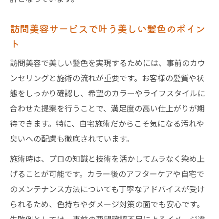
境
訪問美容サービスで叶う美しい髪色のポイン
訪問美容のカラー料金相場と安心ポイント
ト
高齢者も安心できる訪問美容のカラー方法
訪問美容で美しい髪色を実現するためには、事前のカウ
高齢者向け訪問美容カラーの安全対策
ンセリングと施術の流れが重要です。お客様の髪質や状
訪問理美容visitで高齢者も安心の施術事例
態をしっかり確認し、希望のカラーやライフスタイルに
高齢者に優しい訪問美容カラーの流れと配
合わせた提案を行うことで、満足度の高い仕上がりが期
慮
待できます。特に、自宅施術だからこそ気になる汚れや
訪問美容で高齢者のカラー悩みを解消する
臭いへの配慮も徹底されています。
工夫
施術時は、プロの知識と技術を活かしてムラなく染め上
自宅や施設で受けられる高齢者向けカラー
げることが可能です。カラー後のアフターケアや自宅で
のメンテナンス方法についても丁寧なアドバイスが受け
られるため、色持ちやダメージ対策の面でも安心です。