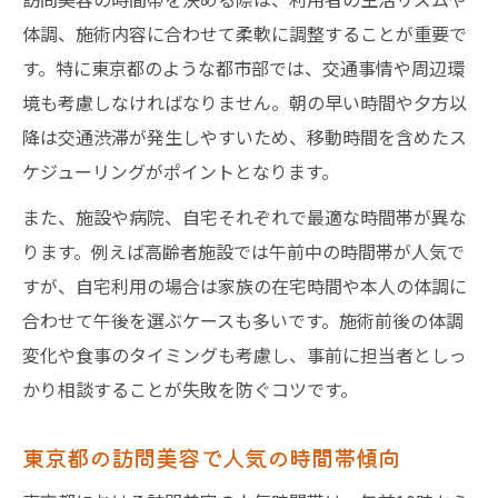
訪問美容の予約で困らない時間帯選び
体調、施術内容に合わせて柔軟に調整することが重要で
女性におすすめの訪問美容時間活用法
す。特に東京都のような都市部では、交通事情や周辺環
効率重視なら東京都の訪問美容は何時が狙い
境も考慮しなければなりません。朝の早い時間や夕方以
目？
降は交通渋滞が発生しやすいため、移動時間を含めたス
訪問美容で効率よく時間帯を選ぶ方法
ケジューリングがポイントとなります。
東京都で訪問美容が空いている時間帯
また、施設や病院、自宅それぞれで最適な時間帯が異な
訪問美容師が対応しやすい時間帯とは
ります。例えば高齢者施設では午前中の時間帯が人気で
効率的な訪問美容の予約テクニック
すが、自宅利用の場合は家族の在宅時間や本人の体調に
訪問美容の混雑回避と時間の工夫
合わせて午後を選ぶケースも多いです。施術前後の体調
変化や食事のタイミングも考慮し、事前に担当者としっ
忙しい女性のための東京都訪問美容活用法
かり相談することが失敗を防ぐコツです。
仕事や家事の合間に訪問美容を予約する
訪問美容の時間帯を柔軟に調整するコツ
東京都の訪問美容で人気の時間帯傾向
東京都の女性向け訪問美容サービス利用法