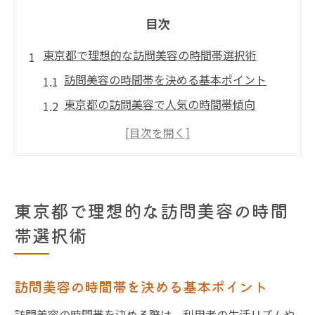
目次
東京都で理想的な訪問美容の時間帯選択術
訪問美容の時間帯を決める基本ポイント
東京都の訪問美容で人気の時間帯傾向
訪問美容を利用する女性の時間帯ニーズ
訪問美容の予約に役立つ時間調整術
訪問美容時間の体験談と選び方のコツ
朝から夕方まで予約しやすい訪問美容のポイン
東京都で理想的な訪問美容の時間
ト
帯選択術
朝の訪問美容を東京都で活用する利点
夕方の訪問美容を快適に予約する方法
訪問美容の時間帯を決める基本ポイント
訪問美容の混雑しない時間帯を探すコツ
訪問美容の時間帯を決める際は、利用者の生活リズムや