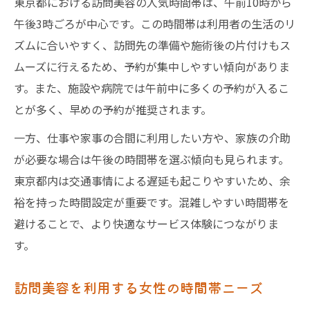
東京都における訪問美容の人気時間帯は、午前10時から
短時間で受けられる訪問美容の工夫
午後3時ごろが中心です。この時間帯は利用者の生活のリ
訪問美容の隙間時間活用術を紹介
ズムに合いやすく、訪問先の準備や施術後の片付けもス
自宅で安心して受ける訪問美容のコツと時間帯
ムーズに行えるため、予約が集中しやすい傾向がありま
自宅訪問美容の安全な時間帯選び方
す。また、施設や病院では午前中に多くの予約が入るこ
訪問美容を自宅で快適に受けるポイント
とが多く、早めの予約が推奨されます。
高齢者に配慮した訪問美容の時間設定
一方、仕事や家事の合間に利用したい方や、家族の介助
訪問美容の自宅施術で気を付ける点
が必要な場合は午後の時間帯を選ぶ傾向も見られます。
自宅で安心な訪問美容時間帯の工夫
東京都内は交通事情による遅延も起こりやすいため、余
裕を持った時間設定が重要です。混雑しやすい時間帯を
高齢者にも快適な東京都の訪問美容時間とは
避けることで、より快適なサービス体験につながりま
高齢者にやさしい訪問美容の時間帯選び
す。
東京都で高齢者向け訪問美容の配慮点
訪問美容の体調に合わせた時間帯調整法
訪問美容を利用する女性の時間帯ニーズ
高齢者施設での訪問美容時間帯事例