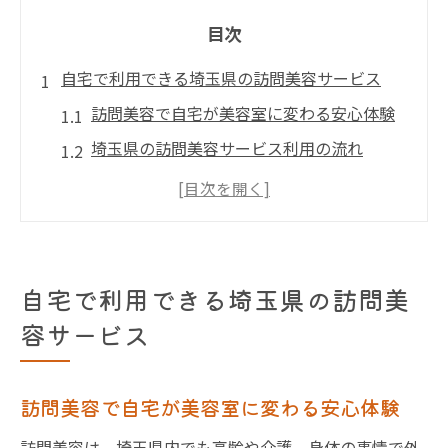
目次
自宅で利用できる埼玉県の訪問美容サービス
訪問美容で自宅が美容室に変わる安心体験
埼玉県の訪問美容サービス利用の流れ
訪問美容で叶える自宅ケアのメリット紹介
個人宅向け訪問美容の選び方と注意点
訪問美容の実際の施術例や利用者の声
訪問美容を選ぶ際の安心ポイント集
自宅で利用できる埼玉県の訪問美
訪問美容選びで重視したい安全対策と配慮
容サービス
訪問美容サービスの損害保険や事故対策実
例
訪問美容で自宅が美容室に変わる安心体験
信頼できる訪問美容師の見極め方と選び方
訪問美容は、埼玉県内でも高齢や介護、身体の事情で外