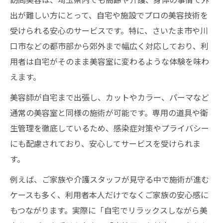
ホームページで分かる訪問美容の対応力
出が難しい方にとって、自宅や施設でプロの美容技術を
個人宅に適した訪問美容サービスの特徴
受けられる安心のサービスです。特に、さいたま市や川
外出困難な方へ届ける訪問美容の魅力
口市などの都市部から郊外まで幅広く対応しており、利
外出困難な方が訪問美容で得られる安心感
用者は自宅がそのまま美容室に変わるような体験を味わ
訪問美容が高齢者や介護家庭へ与える効果
えます。
自宅や施設で訪問美容を利用するメリット
美容師が自宅まで出張し、カットやカラー、パーマなど
解説
通常の美容室と同様の施術が可能です。専用の道具や衛
訪問美容のきめ細かなサービス内容の紹介
生管理を徹底しているため、感染症対策やプライバシー
外出不要で気軽にケアできる訪問美容の魅
にも配慮されており、安心してサービスを受けられま
力
す。
介護や福祉と連携する訪問美容の実情
例えば、ご家族や介護スタッフが見守る中で施術が進む
福祉施設での訪問美容サービス連携の現場
ケースも多く、利用者本人だけでなくご家族の安心感に
もつながります。実際に「自宅でリラックスしながら美
介護現場で役立つ訪問美容の柔軟な対応力