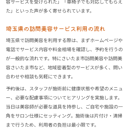
容サービスを受けられた」「車椅子でも対応してもらえ
訪問美容師が実践する福祉連携と配慮点
た」といった声が多く寄せられています。
訪問美容の施術時に考える安全対策とは
介護や福祉サービス利用者の訪問美容事例
埼玉県の訪問美容サービス利用の流れ
料金相場を把握した訪問美容の選び方
埼玉県で訪問美容を利用する際は、まずホームページや
訪問美容の料金相場を比較し賢く選ぶ方法
電話でサービス内容や料金相場を確認し、予約を行うの
訪問美容のメニューごとの料金目安と特徴
が一般的な流れです。特にさいたま市訪問美容や訪問美
個人宅向け訪問美容の費用と内容を解説
容さいたま市など、地域密着型のサービスが多く、問い
訪問美容の料金相場とコスパの見極め方
合わせや相談も気軽にできます。
ホームページで確認できる料金情報の活用
予約後は、スタッフが施術前に健康状態や希望のメニュ
術
ー、必要な配慮事項についてヒアリングを実施します。
さいたま市の訪問理美容券活用ガイド
当日は美容師が必要な道具を持参し、ご自宅や施設の一
訪問美容で利用できる理美容券の特徴解説
角をサロン仕様にセッティング。施術後は片付け・清掃
まで行うため、利用者の負担は最小限です。
訪問理美容券の申請方法と利用手順を知る