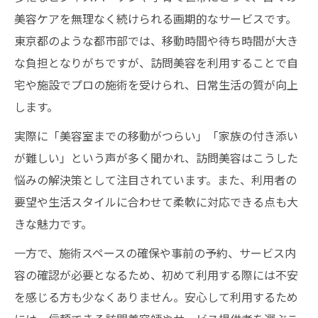
自宅で気軽に受けられる訪問美容の強み
美容ケアを無理なく続けられる画期的なサービスです。
外出が難しい時に便利な訪問美容活用法
東京都のような都市部では、移動時間や待ち時間が大き
外出困難な方が訪問美容を利用する利点
な負担となりがちですが、訪問美容を利用することで自
宅や施設でプロの施術を受けられ、日常生活の質が向上
訪問美容で叶う自宅ケアの具体例
します。
東京都での訪問美容が家族を支える理由
訪問美容を活用した快適な毎日のコツ
実際に「美容室までの移動がつらい」「家族の付き添い
が難しい」という声が多く聞かれ、訪問美容はこうした
自宅で気軽に利用できる訪問美容の方法
悩みの解決策として注目されています。また、利用者の
高齢者に優しい訪問美容の魅力を解説
要望や生活スタイルに合わせて柔軟に対応できる点も大
高齢者が安心して利用できる訪問美容とは
きな魅力です。
訪問美容が高齢者に選ばれる理由を紹介
一方で、施術スペースの確保や事前の予約、サービス内
東京都で高齢者支援に役立つ訪問美容
容の確認が必要となるため、初めて利用する際には不安
自宅で受ける訪問美容の心強いサポート力
を感じる方も少なくありません。安心して利用するため
介護家族も喜ぶ訪問美容の便利な特徴