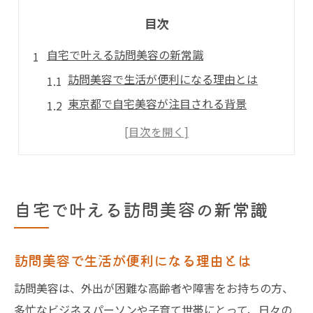
目次
自宅で叶える訪問美容の新常識
訪問美容で生活が便利になる理由とは
東京都で自宅美容が注目される背景
訪問美容の便利なサービス内容の紹介
家族みんなが安心できる訪問美容の工夫
自宅で受ける訪問美容のメリットと注意点
訪問美容が東京都で選ばれる理由
自宅で叶える訪問美容の新常識
東京都で訪問美容が選ばれる主な要素
訪問美容が便利な東京都のライフスタイル
訪問美容で生活が便利になる理由とは
利用者目線で見る訪問美容の魅力とは
訪問美容は、外出が困難な高齢者や障害をお持ちの方、
訪問美容の東京都特有の利便性を解説
多忙なビジネスパーソンや子育て世帯にとって、日々の