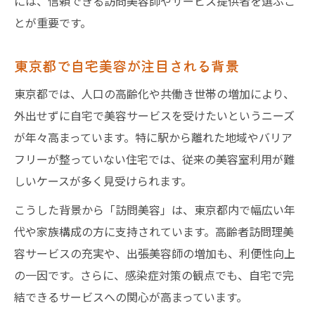
には、信頼できる訪問美容師やサービス提供者を選ぶこ
安心して頼める訪問美容の見極め方
とが重要です。
信頼できる訪問美容師の選び方ガイド
東京都で自宅美容が注目される背景
訪問美容サービスの安心ポイント解説
利用者の声を活かした訪問美容の選定法
東京都では、人口の高齢化や共働き世帯の増加により、
東京都で安心して使える訪問美容の条件
外出せずに自宅で美容サービスを受けたいというニーズ
が年々高まっています。特に駅から離れた地域やバリア
ホームページで確認すべき訪問美容の情報
フリーが整っていない住宅では、従来の美容室利用が難
訪問美容の料金相場と比較ポイント
しいケースが多く見受けられます。
訪問美容の料金相場を東京都で知る方法
こうした背景から「訪問美容」は、東京都内で幅広い年
料金比較で失敗しない訪問美容の選び方
代や家族構成の方に支持されています。高齢者訪問理美
訪問美容の料金プランを賢くチェック
容サービスの充実や、出張美容師の増加も、利便性向上
相場とサービス内容を納得して選ぶコツ
の一因です。さらに、感染症対策の観点でも、自宅で完
訪問美容にかかる費用とその内訳を解説
結できるサービスへの関心が高まっています。