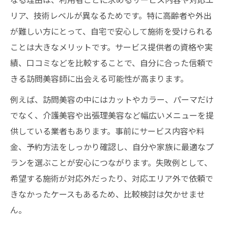
確認
リア、技術レベルが異なるためです。特に高齢者や外出
安心できる訪問美容師探しのコツ
が難しい方にとって、自宅で安心して施術を受けられる
訪問美容師選びは実績と対応力が大切
ことは大きなメリットです。サービス提供者の資格や実
資格を持つ訪問美容師の安心ポイント
績、口コミなどを比較することで、自分に合った信頼で
きる訪問美容師に出会える可能性が高まります。
訪問理美容師の信頼できる探し方とは
千葉県の訪問美容口コミを活かす方法
例えば、訪問美容の中にはカットやカラー、パーマだけ
訪問美容師の対応エリア確認が安心の鍵
でなく、介護美容や出張理美容など幅広いメニューを提
供している業者もあります。事前にサービス内容や料
介護と両立できる訪問美容の魅力解説
金、予約方法をしっかり確認し、自分や家族に最適なプ
訪問美容が介護現場で選ばれる理由とは
ランを選ぶことが安心につながります。失敗例として、
高齢者向け訪問美容のサービス比較のポイ
希望する施術が対応外だったり、対応エリア外で依頼で
ント
きなかったケースもあるため、比較検討は欠かせませ
介護と訪問美容両立の安心できる工夫
ん。
訪問理美容で生活サポートできる魅力