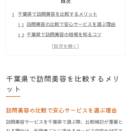
目次
千葉県で訪問美容を比較するメリット
訪問美容の比較で安心サービスを選ぶ理由
千葉県で訪問美容の相場を知るコツ
訪問理美容の違いを比較して理解する
自宅訪問美容の利便性と選び方のポイント
訪問美容サービスの安心感が高まる理由
訪問美容サービス選び方の基準は
千葉県で訪問美容を比較するメリ
訪問美容サービス選びで重視すべき点
ット
千葉県の訪問美容師が持つ資格と実績
訪問理美容の提供範囲と対応力を比較
訪問美容の比較で安心サービスを選ぶ理由
安心のために口コミや評判を活用しよう
訪問美容サービスを千葉県で選ぶ際、比較検討が重要と
訪問美容の料金やサービス内容をしっかり
なる理由は、利用者ごとに求めるサービス内容や対応エ