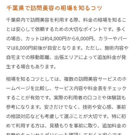
自宅訪問美容の介護負担軽減効果を知ろう
千葉県で訪問美容の相場を知るコツ
利用前に知りたい訪問美容の流れ
千葉県内で訪問美容を利用する際、料金の相場を知るこ
訪問美容の予約から施術までの流れとは
とは安心して依頼するための大切なポイントです。多く
初めての訪問理美容利用前に確認したいこ
の場合、カットは約4,000円から6,000円、カラーやパー
と
マは8,000円前後が目安となります。ただし、施術内容や
自宅までの移動距離、出張エリアによって追加料金が発
訪問美容サービスの事前準備と注意点
生する場合もあります。
自宅訪問美容をスムーズに進めるコツ
訪問美容利用時の質問と安心サポート
相場を知るコツとしては、複数の訪問美容サービスのホ
ームページを比較し、サービス内容や料金表をチェック
訪問美容を通じた自宅ケア最新事情
することが有効です。実際の利用者の口コミや体験談も
訪問美容で実現する自宅ケアの最新トレン
参考になります。安さだけでなく、技術や安心感、事前
ド
の相談対応なども考慮して選ぶことが大切です。特に初
千葉県で選ばれる訪問理美容の特徴と比較
めて利用する方は、見積もりを事前に取り、追加料金の
訪問美容サービスが広がる背景を解説
有無やキャンセルポリシーも確認しておくと安心です。