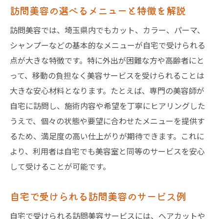
埼玉県で評判の良い訪問美容サービスの特
訪問美容の選べるメニューと特徴を解説
徴
訪問美容では、埼玉県内でもカット、カラー、パーマ、
訪問美容師の選び方と信頼できる基準
シャンプーなどの基本的なメニューが自宅で受けられる
訪問美容の介護や個人宅での安心ポイント
点が大きな特徴です。特に外出が困難な方や高齢者にと
埼玉の訪問美容で重視したい安全対策
って、移動の負担なく美容サービスを受けられることは
カットやカラーも対応可能な訪問美容の魅力
大きな安心材料となります。たとえば、専門の美容師が
訪問美容でカットや白髪染めも安心施術
自宅に訪問し、施術内容や希望を丁寧にヒアリングした
自宅で叶うカラーやパーマの訪問美容体験
うえで、個々の状態や要望に合わせたメニューを提供す
るため、満足度の高い仕上がりが期待できます。これに
埼玉県で人気のカットやカラーの訪問美容
より、利用者は自宅でも美容室と同等のサービスを安心
訪問美容の技術力と施術満足度を知る
して受けることが可能です。
カットやカラーを自宅で受けるメリット
介護中でも快適な訪問美容サービスとは
自宅で受けられる訪問美容のサービス例
訪問美容が介護中の方に選ばれる理由
自宅で受けられる訪問美容サービスには、ヘアカットや