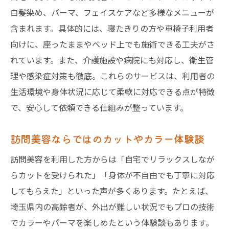
介護施設や自宅での訪問美容の流れ
白髪染め、パーマ、フェイスケアなど多様なメニューが
訪問美容と介護サービスの上手な併用法
含まれます。具体的には、寝たきりの方や車椅子利用者
介護中の方が安心できる訪問美容の工夫
向けに、座ったままやベッド上でも施術できる工夫がさ
訪問美容の介護対応メニューを詳しく解説
れています。また、介護施設や病院にも対応し、衛生管
訪問美容を利用する際の料金相場ガイド
理や感染症対策も徹底。これらのサービスは、利用者の
生活環境や身体状況に応じて柔軟に対応できる点が特徴
訪問美容の料金相場とメニューごとの目安
で、安心して依頼できる仕組みが整っています。
埼玉県の訪問美容料金の特徴と比較ポイン
ト
訪問美容ならではのカットやカラー体験談
訪問美容の料金が変動する主な要因とは
訪問美容を利用した方からは「自宅でリラックスしなが
訪問美容をお得に利用するためのコツ紹介
らカットを受けられた」「身体が不自由でも丁寧に対応
訪問美容の料金体系と追加費用の注意点
してもらえた」といった声が多くあります。たとえば、
自宅訪問に対応した散髪サービスの特徴
埼玉県内の高齢者が、外出が難しい状況でもプロの技術
訪問美容の自宅散髪サービスの流れを解説
でカラーやパーマを楽しめたという体験談もあります。