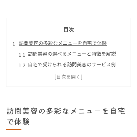
目次
訪問美容の多彩なメニューを自宅で体験
訪問美容の選べるメニューと特徴を解説
自宅で受けられる訪問美容のサービス例
訪問美容ならではのカットやカラー体験談
訪問美容メニューの選び方と埼玉県での評
判
訪問美容の個人宅対応サービスのメリット
訪問美容の多彩なメニューを自宅
埼玉県で選ぶ訪問美容の安心ポイント
で体験
訪問美容を埼玉県で安心して利用する方法