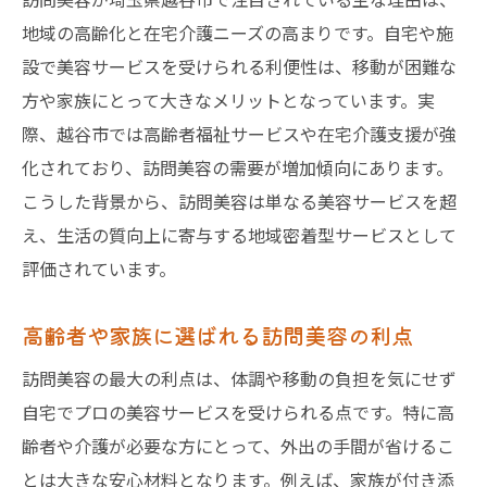
訪問美容師の資格や経験を確認する重要性
地域の高齢化と在宅介護ニーズの高まりです。自宅や施
安心できる訪問美容サービス見極めのコツ
設で美容サービスを受けられる利便性は、移動が困難な
福祉サービス連携のある訪問美容の魅力
方や家族にとって大きなメリットとなっています。実
口コミや評判で選ぶ訪問美容の安心感
際、越谷市では高齢者福祉サービスや在宅介護支援が強
訪問美容利用時の感染症対策ポイント
化されており、訪問美容の需要が増加傾向にあります。
個人宅で叶う訪問美容の最新サービス事情
こうした背景から、訪問美容は単なる美容サービスを超
え、生活の質向上に寄与する地域密着型サービスとして
個人宅向け訪問美容の多彩な施術メニュー
評価されています。
訪問美容で人気のベッドカットやカラー対
応
高齢者や家族に選ばれる訪問美容の利点
自宅で受けられる訪問美容の衛生管理体制
訪問美容の最大の利点は、体調や移動の負担を気にせず
訪問美容師の指名や予約システムの特徴
自宅でプロの美容サービスを受けられる点です。特に高
個人宅訪問美容の利用者体験談と満足度
齢者や介護が必要な方にとって、外出の手間が省けるこ
高齢者にも優しい訪問美容サービスの工夫
とは大きな安心材料となります。例えば、家族が付き添