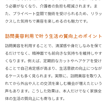
訪問美容の料金相場や支払い方法を徹底解説
う必要がなくなり、介護者の負担も軽減されます。ま
訪問美容と訪問理容の料金相場を比較解説
た、プライベート空間で施術を受けられるため、リラッ
料金体系の特徴と追加費用の確認ポイント
クスした気持ちで美容を楽しめるのも魅力です。
訪問美容サービスの主な支払い方法まとめ
訪問美容利用で叶う生活の質向上のポイント
越谷市で多い訪問美容料金の事例紹介
福祉サービス利用時の料金軽減の可能性
訪問美容を利用することで、清潔感や身だしなみを保て
るだけでなく、精神面でも前向きな気持ちを維持しやす
納得できる訪問美容料金選びのコツ
くなります。例えば、定期的なカットやヘアケアを受け
在宅介護と連携した越谷市の訪問美容ケア
ることで自己肯定感が高まり、生活意欲の向上につなが
在宅介護と訪問美容の連携による利点
るケースも多く見られます。実際に、訪問美容を取り入
訪問美容師が介護知識を持つ重要性とは
れてから外出や人との交流を楽しむ機会が増えたという
越谷市の在宅介護者福祉手当と訪問美容
声もあります。こうした効果は、本人だけでなく家族全
介護施設でも活用できる訪問美容サービス
体の生活の質向上にも寄与します。
高齢者の生活支援に役立つ訪問美容の活用