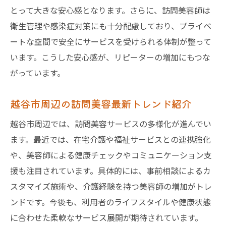
ベッドカットにも対応する訪問美容の特徴
とって大きな安心感となります。さらに、訪問美容師は
訪問理美容で可能なベッドカットの詳細
衛生管理や感染症対策にも十分配慮しており、プライベ
体が不自由な方も安心の訪問美容サービス
ートな空間で安全にサービスを受けられる体制が整って
ベッドカット対応の訪問美容師が選ばれる
います。こうした安心感が、リピーターの増加にもつな
理由
がっています。
高齢者向け訪問美容の施術対応範囲とは
越谷市周辺の訪問美容最新トレンド紹介
ベッド上でも快適に受けられる美容技術
越谷市周辺では、訪問美容サービスの多様化が進んでい
訪問美容の柔軟な対応力と利用時の注意点
ます。最近では、在宅介護や福祉サービスとの連携強化
信頼できる訪問美容師選びのポイントまとめ
や、美容師による健康チェックやコミュニケーション支
訪問美容師の信頼性を見極めるチェック項
援も注目されています。具体的には、事前相談によるカ
目
スタマイズ施術や、介護経験を持つ美容師の増加がトレ
実績や口コミで選ぶ訪問美容師の探し方
ンドです。今後も、利用者のライフスタイルや健康状態
訪問美容利用時に安心できる契約のポイン
に合わせた柔軟なサービス展開が期待されています。
ト