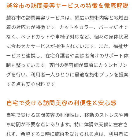
越谷市の訪問美容サービスの特徴を徹底解説
在宅介護環境での訪問美容施術の工夫
福祉サービスと訪問美容の賢い活用術を紹介
越谷市の訪問美容サービスは、幅広い施術内容と地域密
越谷市福祉サービスと訪問美容の連携活用
着の対応力が特徴です。カットやカラー、パーマだけで
法
なく、ベッドカットや車椅子対応など、個々の身体状況
に合わせたサービスが提供されています。また、福祉サ
福祉制度を活かした訪問美容の利用ポイン
ービスと連携し、在宅介護者や高齢者向けのサポート体
ト
制も整っています。専門の美容師が事前にカウンセリン
高齢者支援と訪問美容サービスの組み合わ
グを行い、利用者一人ひとりに最適な施術プランを提案
せ
する点も安心材料です。
訪問美容利用時に役立つ福祉情報まとめ
訪問美容と行政支援サービスの賢い併用方
自宅で受ける訪問美容の利便性と安心感
法
自宅で受ける訪問美容の利便性は、移動のストレスや待
安心して利用できる訪問美容のサポート体
ち時間が不要な点にあります。特に体調や天候に左右さ
制
れず、希望する日時に施術を受けられる点は、利用者に