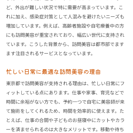
美容師出張カット利用時の注意点
ど、外出が難しい状況で特に需要が高まっています。こ
れに加え、感染症対策として人混みを避けたいニーズも
訪問美容の希望内容を伝えるコツ
増加しています。例えば、高齢者施設や自宅療養中の方
訪問美容のスケジュール調整方法
にも訪問美容が重宝されており、幅広い世代に支持され
訪問美容で快適に施術を受けるコツ
ています。こうした背景から、訪問美容は都市部でます
訪問美容の料金相場や比較ポイントを知る
ます注目されるサービスとなっています。
訪問美容料金相場を知って賢く利用
訪問美容の出張費と施術料金の目安
忙しい日常に最適な訪問美容の理由
訪問カット料金の比較ポイント解説
東京都で訪問美容が支持される理由は、忙しい日常にフ
訪問美容の料金体系を見極める方法
ィットしている点にあります。仕事や家事、育児などで
訪問美容サービスの費用を抑える工夫
時間に余裕がない方でも、予約一つで自宅に美容師が来
訪問美容で納得できる料金を選ぶコツ
て施術をしてくれるため、時間を効率的に使えます。た
とえば、仕事の合間や子どものお昼寝中にカットやカラ
個人宅で受ける訪問美容サービスの流れ
ーを済ませられるのは大きなメリットです。移動や待ち
訪問美容個人宅での施術準備のポイント