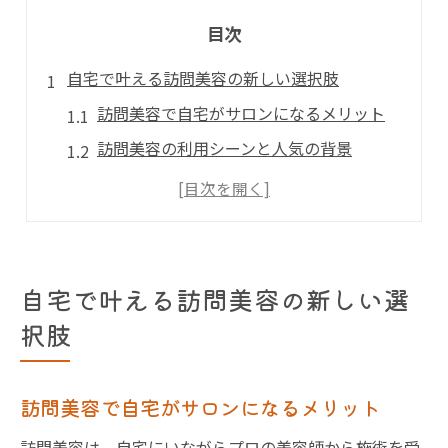
目次
自宅で叶える訪問美容の新しい選択肢
訪問美容で自宅がサロンになるメリット
訪問美容の利用シーンと人気の背景
忙しい日常に最適な訪問美容の理由
訪問美容のホームページ活用術を知る
訪問美容の受け入れ準備とポイント
訪問美容を通じた快適な自宅ケア体験
自宅で叶える訪問美容の新しい選
訪問美容が東京都で人気の理由を徹底解説
択肢
訪問美容が東京都で注目を集める背景
東京都で訪問美容が人気の社会的要因
訪問美容で自宅がサロンになるメリット
訪問美容人気の理由と利用者の声
訪問美容は、自宅にいながらプロの美容師から施術を受