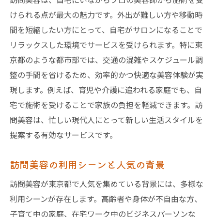
東京都で増加する訪問美容の需要とは
けられる点が最大の魅力です。外出が難しい方や移動時
訪問美容を求める人のライフスタイル傾向
間を短縮したい方にとって、自宅がサロンになることで
東京都で広がる訪問美容の新しい価値
リラックスした環境でサービスを受けられます。特に東
安心して利用できる訪問美容の魅力とは
京都のような都市部では、交通の混雑やスケジュール調
整の手間を省けるため、効率的かつ快適な美容体験が実
訪問美容の安心感と信頼できる理由
現します。例えば、育児や介護に追われる家庭でも、自
訪問美容サービスの安全性を徹底解説
宅で施術を受けることで家族の負担を軽減できます。訪
訪問美容師選びで押さえるべき基準
問美容は、忙しい現代人にとって新しい生活スタイルを
訪問美容利用時のトラブル回避ポイント
提案する有効なサービスです。
訪問美容の口コミや評判の確認方法
安心して任せるための訪問美容師チェック
訪問美容の利用シーンと人気の背景
美容師に自宅へ来てもらう方法と注意点
訪問美容が東京都で人気を集めている背景には、多様な
訪問美容師を自宅に呼ぶ手順とポイント
利用シーンが存在します。高齢者や身体が不自由な方、
訪問美容の予約から施術までの流れ
子育て中の家庭、在宅ワーク中のビジネスパーソンな