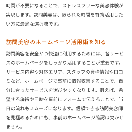
時間が不要になることで、ストレスフリーな美容体験が
自宅での訪問美容サービス開始までの流れ
実現します。訪問美容は、限られた時間を有効活用した
訪問美容の施術前に確認したい事項
い方に最適な選択肢です。
訪問美容師との当日のコミュニケーション
訪問美容をスムーズに受けるための工夫
訪問美容のホームページ活用術を知る
訪問美容利用後の満足度を高める方法
訪問美容を安全かつ快適に利用するためには、各サービ
訪問美容師選びで押さえたい大切なポイント
スのホームページをしっかり活用することが重要です。
信頼できる訪問美容師を見極めるコツ
サービス内容や対応エリア、スタッフの資格情報や口コ
ミなど、ホームページで事前に情報収集することで、自
訪問美容師の資格や実績のチェック法
分に合ったサービスを選びやすくなります。例えば、希
口コミで探す訪問美容師選びのポイント
望する施術や日時を事前にフォームで伝えることで、当
訪問美容師の対応力と技術力の判断基準
日の流れもスムーズになります。信頼できる訪問美容師
訪問美容師選びで失敗しないための注意
を見極めるためにも、事前のホームページ確認は欠かせ
訪問美容師に安心して任せるための方法
ません。