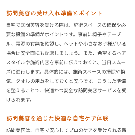
東京都で訪問美容を賢く活用するコツまとめ
訪問美容を東京都で上手に活用する方法
訪問美容の受け入れ準備とポイント
訪問美容のホームページで情報を集める
自宅で訪問美容を受ける際は、施術スペースの確保や必
東京都で訪問美容を賢く比較するコツ
要な設備の準備がポイントです。事前に椅子やテーブ
訪問美容のサービス活用で生活を快適に
ル、電源の有無を確認し、ペットや小さなお子様がいる
場合は安全面にも配慮しましょう。また、希望するヘア
訪問美容の体験談や口コミの活かし方
スタイルや施術内容を事前に伝えておくと、当日スムー
東京都で訪問美容を続けるためのポイント
ズに進行します。具体的には、施術スペースの掃除や換
気、タオルの用意をしておくと安心です。こうした準備
を整えることで、快適かつ安全な訪問美容サービスを受
けられます。
訪問美容を通じた快適な自宅ケア体験
訪問美容は、自宅で安心してプロのケアを受けられる新