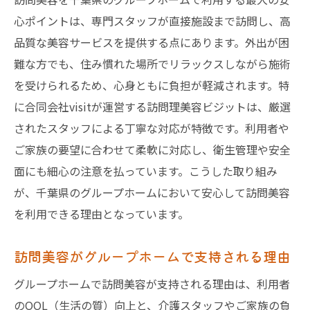
変化
心ポイントは、専門スタッフが直接施設まで訪問し、高
訪問美容がもたらす高齢者への心のケア
品質な美容サービスを提供する点にあります。外出が困
訪問美容サービスが生むコミュニケーショ
難な方でも、住み慣れた場所でリラックスしながら施術
ンの輪
を受けられるため、心身ともに負担が軽減されます。特
訪問美容で叶う外出困難者のQOL向上
に合同会社visitが運営する訪問理美容ビジットは、厳選
グループホーム生活と訪問美容の相乗効果
されたスタッフによる丁寧な対応が特徴です。利用者や
訪問美容の工夫で日常がさらに豊かに
ご家族の要望に合わせて柔軟に対応し、衛生管理や安全
介護施設での美容ケアを訪問美容で実現
面にも細心の注意を払っています。こうした取り組み
が、千葉県のグループホームにおいて安心して訪問美容
介護施設で訪問美容を利用するメリット
を利用できる理由となっています。
訪問美容師が実践する安心の施術ポイント
千葉県で増える訪問美容の導入事例
訪問美容がグループホームで支持される理由
訪問美容による介護負担の軽減を目指して
グループホームで訪問美容が支持される理由は、利用者
個人料金の相談も可能な訪問美容の特徴
のQOL（生活の質）向上と、介護スタッフやご家族の負