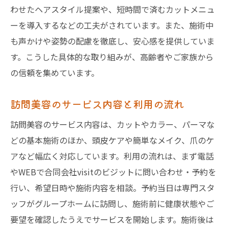
ト
わせたヘアスタイル提案や、短時間で済むカットメニュ
訪問美容サービスで叶える家族の笑顔
ーを導入するなどの工夫がされています。また、施術中
安心感を重視した訪問美容サービスの選び
も声かけや姿勢の配慮を徹底し、安心感を提供していま
方
す。こうした具体的な取り組みが、高齢者やご家族から
訪問美容の口コミやレビューを活用する方
の信頼を集めています。
法
訪問美容のサービス内容と利用の流れ
グループホーム利用者のQOL向上と訪問美容
訪問美容がQOL向上に与える具体的効果
訪問美容のサービス内容は、カットやカラー、パーマな
どの基本施術のほか、頭皮ケアや簡単なメイク、爪のケ
グループホーム利用者が感じる変化とは
アなど幅広く対応しています。利用の流れは、まず電話
訪問美容で実現する心と身体の健康サポー
やWEBで合同会社visitのビジットに問い合わせ・予約を
ト
行い、希望日時や施術内容を相談。予約当日は専門スタ
QOL向上のための訪問美容活用事例
ッフがグループホームに訪問し、施術前に健康状態やご
訪問美容師との信頼関係がもたらす安心感
要望を確認したうえでサービスを開始します。施術後は