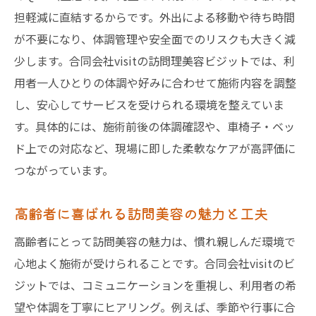
出張美容師との違いを分かりやすく解説
担軽減に直結するからです。外出による移動や待ち時間
訪問理美容ビジットがおすすめされる理由
が不要になり、体調管理や安全面でのリスクも大きく減
訪問理美容ビジットならではの安心と信頼
少します。合同会社visitの訪問理美容ビジットでは、利
千葉県グループホームで選ばれる理由とは
用者一人ひとりの体調や好みに合わせて施術内容を調整
訪問美容サービスの専門スタッフが対応
し、安心してサービスを受けられる環境を整えていま
す。具体的には、施術前後の体調確認や、車椅子・ベッ
ビジットの訪問美容サービスが高評価の理
ド上での対応など、現場に即した柔軟なケアが高評価に
由
つながっています。
利用者の声にみるビジットの魅力と強み
訪問美容で家族も安心できるサポート体制
高齢者に喜ばれる訪問美容の魅力と工夫
大切な家族に選ばれる訪問美容の安心感
高齢者にとって訪問美容の魅力は、慣れ親しんだ環境で
訪問美容が大切な家族に選ばれる理由
心地よく施術が受けられることです。合同会社visitのビ
千葉県のグループホームで安心できるケア
ジットでは、コミュニケーションを重視し、利用者の希
訪問美容師の資格と信頼性チェックポイン
望や体調を丁寧にヒアリング。例えば、季節や行事に合