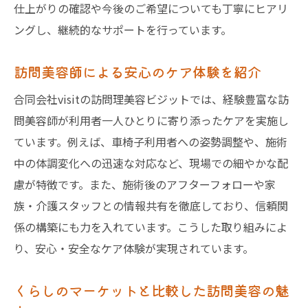
訪問美容の継続利用が生活を豊かにする理
仕上がりの確認や今後のご希望についても丁寧にヒアリ
由
ングし、継続的なサポートを行っています。
訪問美容サービスの選び方と失敗しないコツ
訪問美容師による安心のケア体験を紹介
訪問美容サービス選びで押さえるべきポイ
ント
合同会社visitの訪問理美容ビジットでは、経験豊富な訪
訪問美容の料金体系とサービス内容を比較
問美容師が利用者一人ひとりに寄り添ったケアを実施し
口コミや評判を活用した訪問美容選びのコ
ています。例えば、車椅子利用者への姿勢調整や、施術
ツ
中の体調変化への迅速な対応など、現場での細やかな配
慮が特徴です。また、施術後のアフターフォローや家
訪問美容師の対応力と専門性を見極める方
族・介護スタッフとの情報共有を徹底しており、信頼関
法
係の構築にも力を入れています。こうした取り組みによ
千葉県で利用しやすい訪問美容を探すには
り、安心・安全なケア体験が実現されています。
安心して任せられる訪問美容の見分け方
千葉県で信頼できる訪問美容を見極める方法
くらしのマーケットと比較した訪問美容の魅
千葉県で信頼される訪問美容の特徴