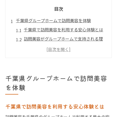
目次
千葉県グループホームで訪問美容を体験
千葉県で訪問美容を利用する安心体験とは
訪問美容がグループホームで支持される理
由
高齢者に喜ばれる訪問美容の魅力と工夫
訪問美容のサービス内容と利用の流れ
訪問美容師による安心のケア体験を紹介
千葉県グループホームで訪問美容
くらしのマーケットと比較した訪問美容の
を体験
魅力
訪問美容が叶える快適なグループホーム生活
千葉県で訪問美容を利用する安心体験とは
訪問美容でグループホームの生活が快適に
訪問美容を千葉県のグループホームで利用する最大の安