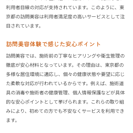
訪問美容サービス利用時の注意すべき点
利用者目線の対応が支持されています。このように、東
京都の訪問美容は利用者満足度の高いサービスとして注
訪問美容の違法性について正しく知ろう
目されています。
訪問美容に関するよくある法的疑問を解説
東京都の訪問美容が安心できる理由とは
訪問美容体験で感じた安心ポイント
高齢者ケアに役立つ訪問美容のリアルな実情
訪問美容では、施術前の丁寧なヒアリングや衛生管理の
高齢者に選ばれる訪問美容の理由と効果
徹底が安心材料となっています。その理由は、東京都の
訪問美容が高齢者ケアに与える安心感
多様な居住環境に適応し、個々の健康状態や要望に応じ
訪問美容で実現する高齢者の快適な生活
た柔軟な対応が行われているからです。例えば、施術道
訪問美容を通じた高齢者の生活支援体験談
具の消毒や施術者の健康管理、個人情報保護などが具体
ご家族にも嬉しい訪問美容サービスの魅力
的な安心ポイントとして挙げられます。これらの取り組
高齢者宅への訪問美容活用事例を紹介
みにより、初めての方でも不安なくサービスを利用でき
ます。
美容師独立後の訪問美容と収入の現実に迫る
美容師が独立後に訪問美容を選ぶ理由