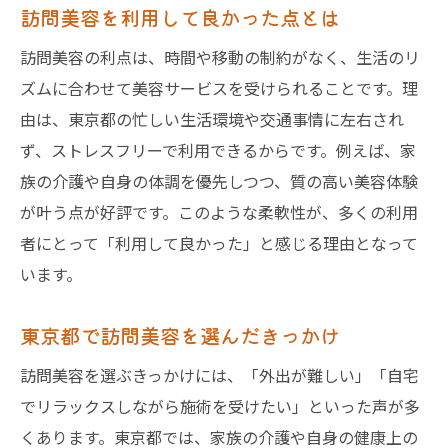
訪問美容を利用して良かった点とは
訪問美容で収入を安定させるポイント
訪問美容の利点は、時間や移動の制約がなく、生活のリ
独立美容師の訪問美容収入の実情とは
ズムに合わせて美容サービスを受けられることです。理
訪問美容の仕事環境と働き方の変化
由は、東京都の忙しい生活環境や交通事情に左右され
訪問美容で活かせる独立後の経験と強み
ず、ストレスフリーで利用できるからです。例えば、家
訪問美容が美容師キャリアにもたらす可能
族の介護や自身の体調を優先しつつ、質の高い美容体験
性
が叶う点が好評です。このような柔軟性が、多くの利用
訪問美容の助成制度や補助金活用法とは
者にとって「利用して良かった」と感じる理由となって
訪問美容で利用できる助成制度の基礎知識
います。
補助金を活用した訪問美容の始め方を解説
東京都で訪問美容を選んだきっかけ
訪問美容の料金負担を減らす制度とは
訪問美容を選ぶきっかけには、「外出が難しい」「自宅
東京都で受けられる訪問美容支援情報
でリラックスしながら施術を受けたい」といった声が多
助成制度で訪問美容を賢く利用するコツ
くあります。東京都では、家族の介護や自身の健康上の
訪問美容サービス申請時の注意点を紹介