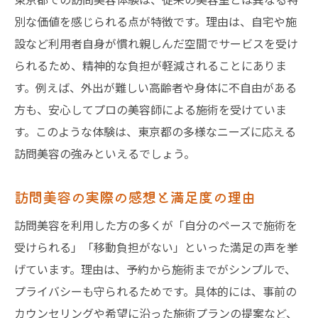
出張美容師の費用とサービスの違いを知る
別な価値を感じられる点が特徴です。理由は、自宅や施
訪問美容の相場を把握するための情報源
設など利用者自身が慣れ親しんだ空間でサービスを受け
訪問美容の料金に含まれる内容を確認
られるため、精神的な負担が軽減されることにありま
自宅で受けられる訪問美容の魅力を解説
す。例えば、外出が難しい高齢者や身体に不自由がある
方も、安心してプロの美容師による施術を受けていま
自宅で受ける訪問美容の利便性と快適さ
す。このような体験は、東京都の多様なニーズに応える
訪問美容がもたらす生活の質向上効果
訪問美容の強みといえるでしょう。
訪問美容を自宅で利用する際の流れ
訪問美容で叶うプライベートな施術体験
訪問美容の実際の感想と満足度の理由
個人宅での訪問美容が人気の理由とは
訪問美容を利用した方の多くが「自分のペースで施術を
訪問美容の予約と問い合わせ方法を紹介
受けられる」「移動負担がない」といった満足の声を挙
訪問美容が違法か不安な方への安心ポイント
げています。理由は、予約から施術までがシンプルで、
訪問美容の合法性と安心して利用する方法
プライバシーも守られるためです。具体的には、事前の
自宅カットと訪問美容の法的な違いを解説
カウンセリングや希望に沿った施術プランの提案など、