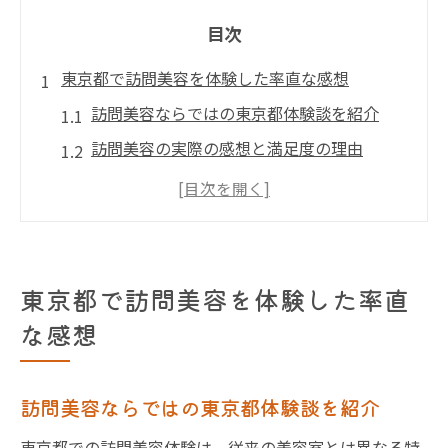
目次
東京都で訪問美容を体験した率直な感想
訪問美容ならではの東京都体験談を紹介
訪問美容の実際の感想と満足度の理由
訪問美容体験で感じた安心ポイント
訪問美容を利用して良かった点とは
東京都で訪問美容を選んだきっかけ
訪問美容の体験から見えた今後の可能性
東京都で訪問美容を体験した率直
訪問美容の料金相場とサービス内容徹底ガイド
な感想
東京都の訪問美容料金とサービス相場解説
訪問美容の料金体系と内訳を徹底解剖
訪問美容ならではの東京都体験談を紹介
訪問美容サービス内容を比較して選ぶコツ
東京都での訪問美容体験は、従来の美容室とは異なる特