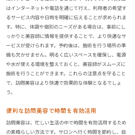
訪問美容で得られるメリットとは
はインターネットや電話を通じて行え、利用者の希望す
自宅でプロ施術を受ける利点
るサービス内容や日時を明確に伝えることが求められま
す。特に、体調や個別のニーズがある場合は、事前にし
東京都墨田区の訪問美容の魅力
っかりと美容師に情報を提供することで、より快適なサ
墨田区での訪問美容サービスの評判
ービスが受けられます。予約後は、施術を行う場所の準
訪問美容の利便性とその魅力
備も欠かせません。明るく広いスペースを確保し、電源
東京都の訪問美容が選ばれる理由
や水が使える環境を整えておくと、美容師がスムーズに
訪問美容の利用者の声を紹介
施術を行うことができます。これらの注意点を守ること
墨田区で人気の訪問美容の特徴
で、訪問美容はより快適で効果的な体験となるでしょ
訪問美容が支持される理由とは
う。
訪問美容を東京都墨田区で体験
便利な訪問美容で時間を有効活用
墨田区での訪問美容体験談を紹介
訪問美容を体験する流れと感想
訪問美容は、忙しい生活の中で時間を有効活用するため
の素晴らしい方法です。サロンへ行く時間を節約し、自
訪問美容の施術体験で得られること