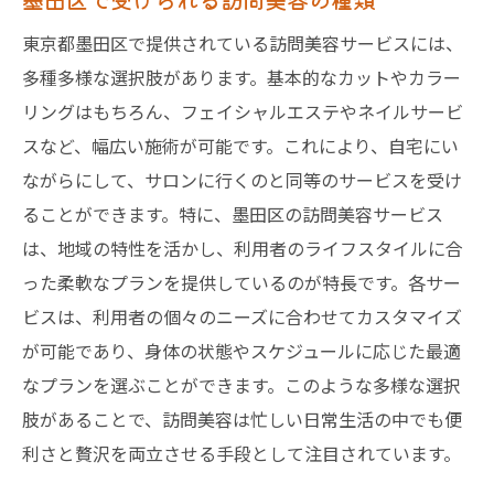
墨田区で訪問美容を試すメリット
東京都墨田区で提供されている訪問美容サービスには、
訪問美容を試す際のポイント
多種多様な選択肢があります。基本的なカットやカラー
初めての訪問美容サービス体験談
リングはもちろん、フェイシャルエステやネイルサービ
訪問美容を試すときの注意点
スなど、幅広い施術が可能です。これにより、自宅にい
訪問美容を試すための準備と方法
ながらにして、サロンに行くのと同等のサービスを受け
訪問美容サービスを選ぶ際の基準
ることができます。特に、墨田区の訪問美容サービス
は、地域の特性を活かし、利用者のライフスタイルに合
った柔軟なプランを提供しているのが特長です。各サー
ビスは、利用者の個々のニーズに合わせてカスタマイズ
が可能であり、身体の状態やスケジュールに応じた最適
なプランを選ぶことができます。このような多様な選択
肢があることで、訪問美容は忙しい日常生活の中でも便
利さと贅沢を両立させる手段として注目されています。