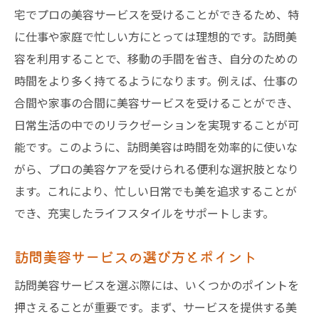
宅でプロの美容サービスを受けることができるため、特
東京都で訪問美容を受ける準備
に仕事や家庭で忙しい方にとっては理想的です。訪問美
初めての訪問美容体験のコツ
容を利用することで、移動の手間を省き、自分のための
訪問美容を安心して受けるために
時間をより多く持てるようになります。例えば、仕事の
墨田区の訪問美容で理想の時間を
合間や家事の合間に美容サービスを受けることができ、
訪問美容で理想の美を手に入れる
日常生活の中でのリラクゼーションを実現することが可
墨田区の訪問美容で充実の時間
能です。このように、訪問美容は時間を効率的に使いな
理想の休日を訪問美容で過ごす
がら、プロの美容ケアを受けられる便利な選択肢となり
ます。これにより、忙しい日常でも美を追求することが
訪問美容で自分だけの時間を満喫
でき、充実したライフスタイルをサポートします。
訪問美容で叶える理想の変身
訪問美容で心身ともにリラックス
訪問美容サービスの選び方とポイント
自宅で受ける訪問美容の利点
訪問美容サービスを選ぶ際には、いくつかのポイントを
訪問美容で自宅が特別な空間に
押さえることが重要です。まず、サービスを提供する美
訪問美容の利点とその楽しみ方