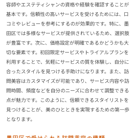
容師やエステティシャンの資格や経験を確認することが
自宅で訪問美容を受けるメリット
基本です。信頼性の高いサービスを受けるためには、口
訪問美容の便利さを活かす方法
コミやレビューを参考にするのが効果的です。特に、墨
訪問美容での自宅施術の魅力とは
田区では多様なサービスが提供されているため、選択肢
が豊富です。次に、価格設定が明確であるかどうかも大
訪問美容の利点を最大限に活用
切な要素です。初回限定サービスやトライアルプランを
東京都墨田区の訪問美容を活用
利用することで、気軽にサービスの質を体験し、自分に
墨田区で訪問美容を上手に活用する
合ったスタイルを見つける手助けになります。また、訪
訪問美容を活かした時間の使い方
問美容はカスタマイズが可能であり、サービス内容や訪
訪問美容で日常を豊かにする方法
問時間、頻度などを自分のニーズに合わせて調整できる
墨田区の訪問美容活用術を紹介
点が魅力です。このように、信頼できるスタイリストを
訪問美容で得られる生活の質向上
見つけることが、美のひとときを実現するための第一歩
訪問美容の活用法とその魅力
となります。
訪問美容サービスを墨田区で試す
墨田区で受けられる訪問美容の種類