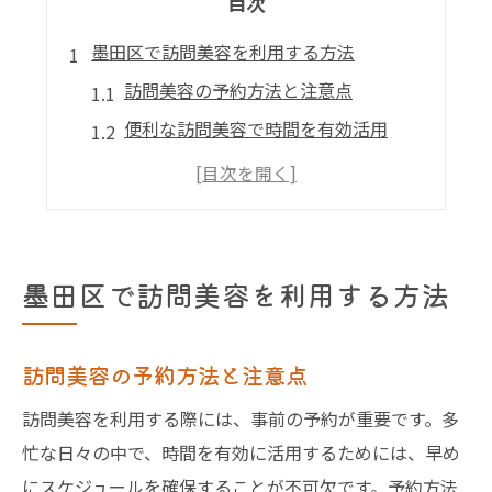
目次
墨田区で訪問美容を利用する方法
訪問美容の予約方法と注意点
便利な訪問美容で時間を有効活用
訪問美容サービスの選び方とポイント
墨田区で受けられる訪問美容の種類
訪問美容を利用する際の準備
訪問美容の長所と短所を理解する
墨田区で訪問美容を利用する方法
訪問美容で自宅がサロンに変わる
自宅をサロン化する訪問美容の魅力
訪問美容の予約方法と注意点
訪問美容でリラックス空間を実現
訪問美容を利用する際には、事前の予約が重要です。多
自宅訪問美容で叶える特別なひととき
忙な日々の中で、時間を有効に活用するためには、早め
訪問美容を選んだ理由とその効果
にスケジュールを確保することが不可欠です。予約方法