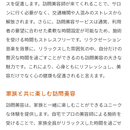
スを促進します。訪問美容師が来てくれることで、サロ
東京ならではの訪問美容の楽しみ方
ンに行く必要がなく、交通機関や人混みのストレスから
訪問美容で変わる日常自宅サロンの豊かさを感
解放されます。さらに、訪問美容サービスは通常、利用
じよう
者の要望に合わせた柔軟な時間設定が可能なため、施術
訪問美容の日常への影響
を受ける時間もストレスフリーです。リラクゼーション
訪問美容で変える日々のルーティン
音楽を背景に、リラックスした雰囲気の中、自分だけの
贅沢な時間を過ごすことができるのも訪問美容の大きな
訪問美容がもたらす心の豊かさ
魅力です。これにより、心身ともにリフレッシュし、美
訪問美容で感じる毎日の小さな贅沢
容だけでなく心の健康も促進されると言えます。
訪問美容を通じた新しい発見
訪問美容で生活を豊かにする秘訣
家族と共に楽しむ訪問美容
訪問美容は、家族と一緒に楽しむことができるユニーク
な体験を提供します。自宅でプロの美容師による施術を
受けることで、家族全員がリラックスした時間を過ごせ