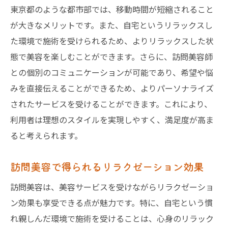
東京都のような都市部では、移動時間が短縮されること
訪問美容のメリットとその活用法
が大きなメリットです。また、自宅というリラックスし
訪問美容で気を付けるべきポイント
た環境で施術を受けられるため、よりリラックスした状
自宅で快適に訪問美容を受けるヒント
態で美容を楽しむことができます。さらに、訪問美容師
訪問美容でのトラブル回避法
との個別のコミュニケーションが可能であり、希望や悩
訪問美容を安全に楽しむためのアドバイス
みを直接伝えることができるため、よりパーソナライズ
されたサービスを受けることができます。これにより、
東京で人気の訪問美容のサービス内容とその魅
利用者は理想のスタイルを実現しやすく、満足度が高ま
力
ると考えられます。
東京で注目の訪問美容メニュー
訪問美容の魅力を最大限に引き出す方法
訪問美容で得られるリラクゼーション効果
東京の訪問美容サービスの特徴
訪問美容は、美容サービスを受けながらリラクゼーショ
訪問美容が人気の理由とその背景
ン効果も享受できる点が魅力です。特に、自宅という慣
訪問美容サービス選びで知っておくべきこ
れ親しんだ環境で施術を受けることは、心身のリラック
と