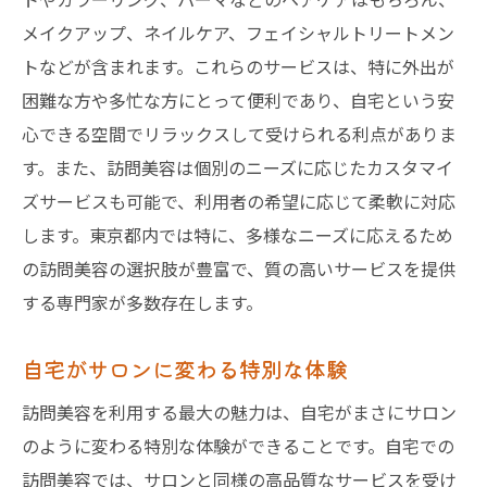
東京の美容トレンドを取り入れた訪問美容
メイクアップ、ネイルケア、フェイシャルトリートメン
忙しい方必見！訪問美容で自宅がサロンになる
トなどが含まれます。これらのサービスは、特に外出が
理由
困難な方や多忙な方にとって便利であり、自宅という安
心できる空間でリラックスして受けられる利点がありま
時間を有効活用できる訪問美容
す。また、訪問美容は個別のニーズに応じたカスタマイ
訪問美容が忙しい人に支持される理由
ズサービスも可能で、利用者の希望に応じて柔軟に対応
自宅でのサロン体験が可能な背景
します。東京都内では特に、多様なニーズに応えるため
訪問美容でストレスフリーな時間を
の訪問美容の選択肢が豊富で、質の高いサービスを提供
プロの技術を家庭で手軽に体験
する専門家が多数存在します。
訪問美容がもたらす時短効果
自宅での贅沢体験訪問美容のメニューを徹底解
自宅がサロンに変わる特別な体験
剖
訪問美容を利用する最大の魅力は、自宅がまさにサロン
訪問美容の特別メニューを詳しく紹介
のように変わる特別な体験ができることです。自宅での
贅沢な訪問美容体験の流れ
訪問美容では、サロンと同様の高品質なサービスを受け