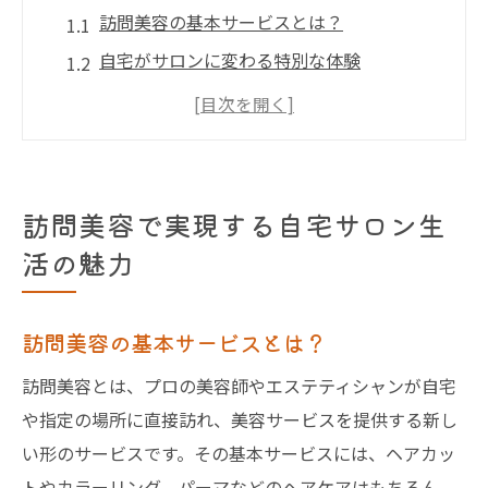
訪問美容の基本サービスとは？
自宅がサロンに変わる特別な体験
訪問美容の利用者に聞くメリット
訪問美容で得られるリラクゼーション効果
家族と共に楽しむ訪問美容
訪問美容がもたらすライフスタイルの変化
訪問美容で実現する自宅サロン生
東京都で選べる訪問美容メニューの魅力と選び
活の魅力
方
人気の訪問美容メニューを選ぶコツ
訪問美容の基本サービスとは？
東京の訪問美容で提供される特別メニュー
訪問美容とは、プロの美容師やエステティシャンが自宅
迷わず選べる訪問美容のポイント
や指定の場所に直接訪れ、美容サービスを提供する新し
訪問美容のメニュー選択での注意点
い形のサービスです。その基本サービスには、ヘアカッ
訪問美容で体験すべきサービス
トやカラーリング、パーマなどのヘアケアはもちろん、