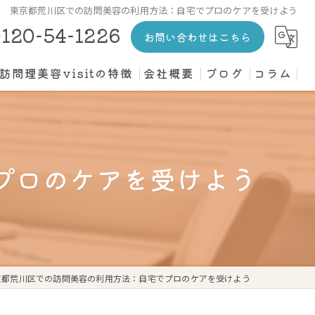
東京都荒川区での訪問美容の利用方法：自宅でプロのケアを受けよう
120-54-1226
お問い合わせはこちら
訪問理美容visitの特徴
会社概要
ブログ
コラム
カット
介護施設
プロのケアを受けよう
高齢者
寝たきり
個人宅
京都荒川区での訪問美容の利用方法：自宅でプロのケアを受けよう