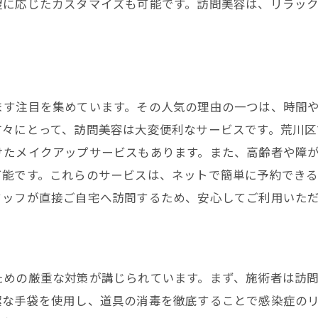
望に応じたカスタマイズも可能です。訪問美容は、リラッ
訪問美容の利用者層とそのニーズ
訪問美容を活用して自分だけの美容時間を
自分に合った訪問美容スタイルの選び方
訪問美容での美容ケアを最大限に活用する方法
ます注目を集めています。その人気の理由の一つは、時間
訪問美容の利用頻度とタイミング
方々にとって、訪問美容は大変便利なサービスです。荒川
訪問美容で取り入れたい新しいトレンド
けたメイクアップサービスもあります。また、高齢者や障
プロのアドバイスを受けられる訪問美容
可能です。これらのサービスは、ネットで簡単に予約でき
訪問美容が提供するリフレッシュタイム
タッフが直接ご自宅へ訪問するため、安心してご利用いた
荒川区での訪問美容を賢く利用する方法
訪問美容サービスの選び方と比較
術
訪問美容の予約方法とその流れ
ための厳重な対策が講じられています。まず、施術者は訪
訪問美容に必要な事前準備と確認事項
潔な手袋を使用し、道具の消毒を徹底することで感染症の
訪問美容利用者が知っておくべきこと