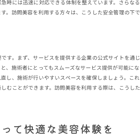
緊急時には迅速に対応できる体制を整えています。さらな
訪問美容で得られるコストパフォーマンス
ます。訪問美容を利用する方々は、こうした安全管理の下
訪問美容の口コミを活用した賢い選び方
訪問美容で自宅がサロンに早変わり
自宅をサロン空間に変える準備と工夫
訪問美容の施術中にリラックスする方法
要です。まず、サービスを提供する企業の公式サイトを通
訪問美容で受けられる多様なサービス
くと、施術者にとってもスムーズなサービス提供が可能にな
施術後のケアと次回訪問への準備
見直し、施術が行いやすいスペースを確保しましょう。こ
楽しむことができます。訪問美容を利用する際は、こうし
訪問美容が叶える理想のビューティーライフ
訪問美容を利用した持続可能な美容法
初めてでも安心訪問美容のステップガイド
初めての訪問美容で不安を解消するポイント
知って快適な美容体験を
訪問美容の初回体験で気をつけるべきこと