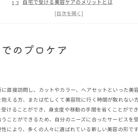
自宅で受ける美容ケアのメリットとは
訪問美容の対象となるサービス一覧
荒川区での人気の訪問美容サービス
訪問美容が提供する安心・安全な施術
宅でのプロケア
訪問美容を利用するための準備方法
荒川区の訪問美容を知って快適な美容体験を
荒川区の訪問美容の特徴と魅力
う
地域に根ざした訪問美容の利点
所に直接訪問し、カットやカラー、ヘアセットといった美
荒川区での訪問美容の利用者の声
を抱える方、または忙しくて美容院に行く時間が取れない
訪問美容を利用する際の注意点
を受けることができ、身支度や移動の手間を省くことがで
訪問美容による地域コミュニティへの貢献
合うことができるため、自分のニーズに合ったサービスを
荒川区での訪問美容の今後の展望
便性により、多くの人々に選ばれている新しい美容の形で
訪問美容の利用方法とメリットを徹底解説