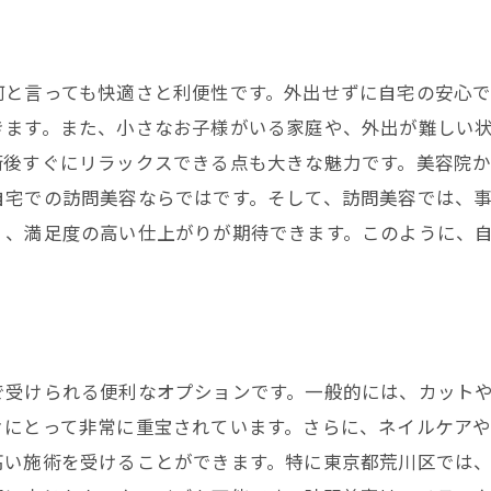
訪問美容の予約から施術までの流れ
は
訪問美容の料金体系とコストパフォーマンス
何と言っても快適さと利便性です。外出せずに自宅の安心
訪問美容が提供する多様なサービス
きます。また、小さなお子様がいる家庭や、外出が難しい
訪問美容で期待できる効果と成果
術後すぐにリラックスできる点も大きな魅力です。美容院
訪問美容を選ぶ際のポイント
自宅での訪問美容ならではです。そして、訪問美容では、
訪問美容とサロンでの施術の違い
く、満足度の高い仕上がりが期待できます。このように、
自宅での訪問美容が選ばれる理由
時間や場所に制約がない訪問美容の利便性
プライベート空間で受ける安心感
訪問美容がもたらすリラックス効果
で受けられる便利なオプションです。一般的には、カット
訪問美容が提供するパーソナライズドサービス
々にとって非常に重宝されています。さらに、ネイルケア
高い施術を受けることができます。特に東京都荒川区では
訪問美容で得られる美容と心の健康