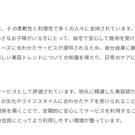
初めての訪問美容の予約方法と流れ
訪問美容を初めて利用する際の心構え
訪問美容の初回利用者に向けたアドバイス
は、その柔軟性と利便性で多くの人々に支持されています
訪問美容の初回利用特典と契約内容のチェック
小さなお子様がいる方にとって、自宅で安心して施術を受
ニーズに合わせたサービスが提供されるため、自分自身に
新しい美容トレンドについての知識を得たり、日常のケア
サービスとして評価されています。地元に精通した美容師
自の文化やライフスタイルに合わせたケアを受けられるこ
関係を築くことで、定期的に安心してサービスを利用する
の住民にとってより利用しやすい環境が整っています。