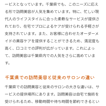
訪問美容でのサプライズ体験談
ービスとなっています。千葉県でも、このニーズに応え
る形で訪問美容が人気を集めています。特に、忙しい現
利用者が語る訪問美容の魅力
代人のライフスタイルに合った柔軟なサービスが提供さ
千葉県で訪問美容を利用する際の料金とサービ
れており、在宅でプロによるケアが受けられる手軽さが
ス内容
支持されています。また、お客様に合わせたオーダーメ
訪問美容の料金体系を理解する
イドの美容ケアを提供することができるため、満足度も
価格に見合うサービス内容とは
高く、口コミでの評判が広がっています。これによっ
千葉県内での訪問美容の平均費用
て、訪問美容は千葉県内での人気をさらに高めていま
訪問美容の費用対効果を考える
す。
追加料金が発生する場合の注意点
千葉県での訪問美容と従来のサロンの違い
サービス選びの際に料金だけでなく内容も
重視
千葉県での訪問美容と従来のサロンの大きな違いは、サ
訪問美容で時間を有効活用！千葉県でのおすす
ービスの提供場所にあります。訪問美容は自宅で施術を
めサービス
受けられるため、移動時間や待ち時間を節約できるとい