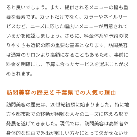
ョン
ると良いでしょう。また、提供されるメニューの幅も重
千葉県で訪問美容を選ぶ際のポイントと注意点
要な要素です。カットだけでなく、カラーやネイルサー
利用者の評判を参考にしたサービス選び
ビスなど、ニーズに応じた幅広いメニューが用意されて
料金プランの確認と比較
いるかを確認しましょう。さらに、料金体系や予約の取
訪問美容の予約方法と時間管理
りやすさも選択の際の重要な基準となります。訪問美容
は通常のサロンより高額になることもあるため、事前に
施術者の経験と資格を確認する必要性
料金を明確にし、予算に合ったサービスを選ぶことが求
予約前に確認すべき訪問美容の条件
められます。
サービス選択の際のトラブル回避策
訪問美容利用者の声：千葉県での体験談と感想
訪問美容の歴史と千葉県での人気の理由
実際に訪問美容を体験した方の声
訪問美容の歴史は、20世紀初頭に始まりました。特に地
訪問美容が与える心理的効果
方や都市部での移動が困難な人々のニーズに応える形で
千葉県での訪問美容体験の満足度
発展を遂げてきました。現代では、訪問美容は高齢者や
リピーターが多い訪問美容の理由
身体的な理由で外出が難しい方々にとって欠かせないサ