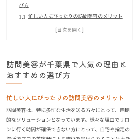
び方
忙しい人にぴったりの訪問美容のメリット
千葉県での訪問美容サービスを選ぶ際のポ
イント
訪問美容の歴史と千葉県での人気の理由
千葉県での訪問美容と従来のサロンの違い
訪問美容が千葉県で人気の理由と
訪問美容を選ぶ際に考えるべきこと
おすすめの選び方
千葉県で訪問美容サービスを探す方法
千葉県で訪問美容を活用するメリットとは？
忙しい人にぴったりの訪問美容のメリット
自宅でリラックスして受けられる美容ケア
訪問美容は、特に多忙な生活を送る方々にとって、画期
移動時間を省ける訪問美容の利点
的なソリューションとなっています。様々な理由でサロ
健康状態に不安のある方に訪問美容が支持
ンに行く時間が確保できない方にとって、自宅や指定の
される理由
場所でプロの美容師による施術を受けられることは大き