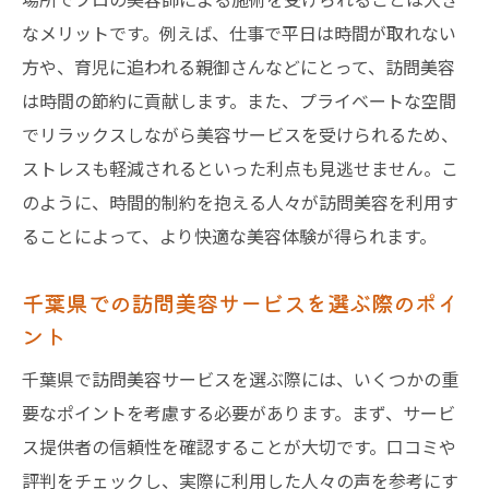
訪問美容で得られるパーソナルなサービス
なメリットです。例えば、仕事で平日は時間が取れない
千葉県内の訪問美容の信頼性と安全性
方や、育児に追われる親御さんなどにとって、訪問美容
訪問美容がもたらす生活の質の向上
は時間の節約に貢献します。また、プライベートな空間
訪問美容の魅力：千葉県で自宅で受けられるプ
でリラックスしながら美容サービスを受けられるため、
ロのケア
ストレスも軽減されるといった利点も見逃せません。こ
のように、時間的制約を抱える人々が訪問美容を利用す
プロの美容師による質の高い施術
ることによって、より快適な美容体験が得られます。
自宅だからこそ得られるプライベートなひ
ととき
千葉県での訪問美容サービスを選ぶ際のポイ
千葉県での訪問美容の多様なサービス内容
ント
美容師とのコミュニケーションが生む安心
千葉県で訪問美容サービスを選ぶ際には、いくつかの重
感
要なポイントを考慮する必要があります。まず、サービ
訪問美容で叶える自分だけの特別な時間
ス提供者の信頼性を確認することが大切です。口コミや
千葉県の訪問美容が提供するリラクゼーシ
評判をチェックし、実際に利用した人々の声を参考にす