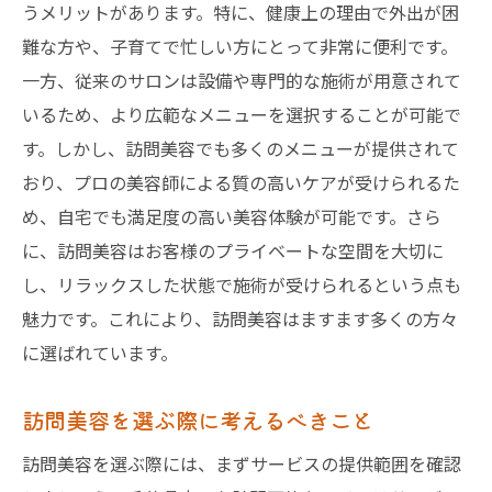
時間を無駄にしない訪問美容の工夫
うメリットがあります。特に、健康上の理由で外出が困
難な方や、子育てで忙しい方にとって非常に便利です。
ビジネスパーソンに人気の訪問美容サービ
一方、従来のサロンは設備や専門的な施術が用意されて
ス
いるため、より広範なメニューを選択することが可能で
訪問美容でのスケジュール管理の重要性
す。しかし、訪問美容でも多くのメニューが提供されて
短時間でも満足度の高い訪問美容
おり、プロの美容師による質の高いケアが受けられるた
千葉県で効率的に利用できる訪問美容
め、自宅でも満足度の高い美容体験が可能です。さら
訪問美容が忙しい人に選ばれる理由
に、訪問美容はお客様のプライベートな空間を大切に
千葉県の訪問美容で得られる心地よい時間と空
し、リラックスした状態で施術が受けられるという点も
間
魅力です。これにより、訪問美容はますます多くの方々
自宅での訪問美容が作り出す癒しの空間
に選ばれています。
訪問美容が提供するリラックスタイム
訪問美容を選ぶ際に考えるべきこと
プライベート空間での訪問美容の利点
訪問美容での特別な時間の過ごし方
訪問美容を選ぶ際には、まずサービスの提供範囲を確認