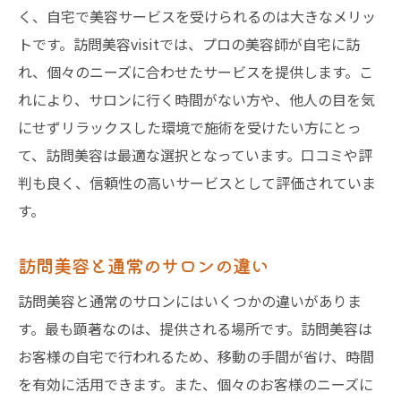
く、自宅で美容サービスを受けられるのは大きなメリッ
簡単に予約できる訪問美容の仕組み
トです。訪問美容visitでは、プロの美容師が自宅に訪
訪問美容の予約時に気をつけるポイント
れ、個々のニーズに合わせたサービスを提供します。こ
訪問理美容visitの予約プロセス
れにより、サロンに行く時間がない方や、他人の目を気
訪問美容はどのように予約する？
にせずリラックスした環境で施術を受けたい方にとっ
忙しい人のための訪問美容予約術
て、訪問美容は最適な選択となっています。口コミや評
訪問美容のスムーズな予約体験
判も良く、信頼性の高いサービスとして評価されていま
す。
日々の忙しさの中で訪問美容がもたらす小さな
贅沢
訪問美容と通常のサロンの違い
訪問美容で日常に取り入れるリフレッシュ
訪問美容と通常のサロンにはいくつかの違いがありま
自分へのご褒美としての訪問美容
す。最も顕著なのは、提供される場所です。訪問美容は
訪問美容が提供する心地よい時間
お客様の自宅で行われるため、移動の手間が省け、時間
訪問美容で心身をリセットする方法
を有効に活用できます。また、個々のお客様のニーズに
訪問理美容visitで得る特別なひと時