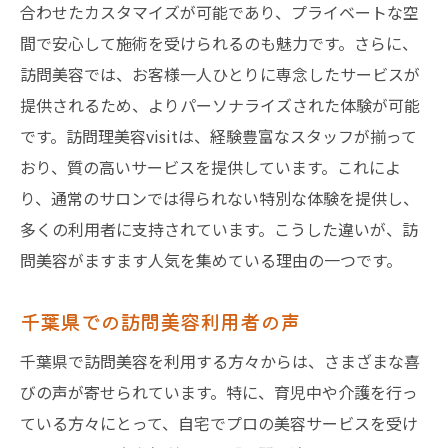
合わせたカスタマイズが可能であり、プライベートな空
訪問美容が忙しい生活を豊かにする
間で安心して施術を受けられるのも魅力です。さらに、
訪問理美容visitの高品質サービスを千葉で体験
訪問美容では、お客様一人ひとりに専念したサービスが
しよう
提供されるため、よりパーソナライズされた体験が可能
千葉で訪問理美容visitを選ぶ理由
です。訪問理美容visitは、経験豊富なスタッフが揃って
訪問理美容visitが提供する安心感
おり、質の高いサービスを提供しています。これによ
り、通常のサロンでは得られない特別な体験を提供し、
訪問理美容visitの高品質な施術
多くの利用者に支持されています。こうした違いが、訪
千葉の訪問美容市場におけるvisitの存在感
問美容がますます人気を集めている理由の一つです。
訪問理美容visitの利用者からの声
訪問理美容visitで理想のスタイルを実現
千葉県での訪問美容利用者の声
千葉県で訪問美容を利用する方々からは、さまざまな喜
びの声が寄せられています。特に、育児中や介護を行っ
ている方々にとって、自宅でプロの美容サービスを受け