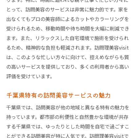
訪問理美容visitのユニークなアプローチ
とって、訪問美容のサービスは非常に魅力的です。家を
訪問美容の利便性を最大限に活用する方法
出なくてもプロの美容師によるカットやカラーリングを
訪問美容が提供する新しい価値
受けられるため、移動時間や待ち時間を大幅に削減でき
訪問理美容visitが提供する自宅での贅沢とは
ます。また、リラックスした自宅環境で施術を受けられ
るため、精神的な負担も軽減されます。訪問理美容visit
訪問理美容visitのサービス内容
は、このような忙しい方々に向けて、控えめながらも質
自宅での施術がもたらすリラックス効果
の高いサービスを提供しており、多くの利用者から高い
訪問理美容visitのプロフェッショナル性
評価を受けています。
カスタマイズ可能な美容プラン
訪問理美容visitならではのこだわり
千葉県特有の訪問美容サービスの魅力
訪問理美容visitの利用者の満足度
千葉県では、訪問美容が他の地域と異なる特有の魅力を
子育て中の親にも嬉しい訪問美容の利用法
持っています。都市部の利便性と自然豊かな環境が共存
子育て中でも美容を諦めない方法
する千葉県では、ゆったりとした時間を自宅で過ごすこ
訪問美容が子育て世代に支持される理由
とができる訪問美容が特に人気です。訪問理美容visitで