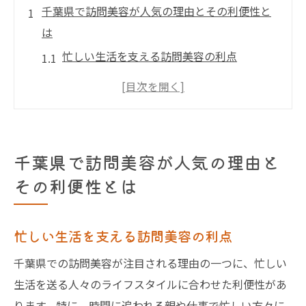
千葉県で訪問美容が人気の理由とその利便性と
は
忙しい生活を支える訪問美容の利点
千葉県特有の訪問美容サービスの魅力
訪問美容が選ばれる理由とその背景
訪問美容と通常のサロンの違い
千葉県での訪問美容利用者の声
千葉県で訪問美容が人気の理由と
訪問美容の利用を始めるには
その利便性とは
忙しい現代人にぴったりの訪問美容サービスの
魅力
忙しい生活を支える訪問美容の利点
忙しい人々が訪問美容を選ぶ理由
千葉県での訪問美容が注目される理由の一つに、忙しい
訪問美容がもたらす時間の節約効果
生活を送る人々のライフスタイルに合わせた利便性があ
現代ライフスタイルとの親和性
ります。特に、時間に追われる親や仕事で忙しい方々に