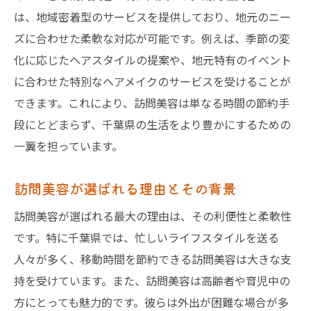
親子で楽しむ訪問美容の活用法
は、地域密着型のサービスを提供しており、地元のニー
ズに合わせた柔軟な対応が可能です。例えば、季節の変
訪問美容で子育ての負担を軽減
化に応じたヘアスタイルの提案や、地元特有のイベント
訪問美容が家族の生活を豊かにする
に合わせた特別なヘアメイクのサービスを受けることが
訪問理美容visitの家族に優しいサービス
できます。これにより、訪問美容は単なる時間の節約手
プロが自宅に！訪問美容で手軽に美しさを手に
段にとどまらず、千葉県の生活をより豊かにするための
入れる
一翼を担っています。
訪問美容のプロフェッショナルな技術
自宅で受ける贅沢な美容体験
訪問美容が選ばれる理由とその背景
訪問美容で得られる安心感
訪問美容が選ばれる最大の理由は、その利便性と柔軟性
サロンと同等のサービスを自宅で
です。特に千葉県では、忙しいライフスタイルを送る
訪問美容が提供する新たな美しさ
人々が多く、移動時間を節約できる訪問美容は大きな支
訪問理美容visitの信頼性と実績
持を受けています。また、訪問美容は高齢者や育児中の
方にとっても魅力的です。彼らは外出が困難な場合が多
訪問美容の予約方法とその手軽さ