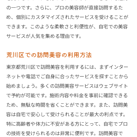
美容の新しい常識を再定義
の一つです。さらに、プロの美容師が直接訪問するた
訪問美容での時間効率の良さ
め、個別にカスタマイズされたサービスを受けることが
できます。このような柔軟さと利便性が、自宅での美容
荒川区でのライフスタイル変化
サービスが人気を集める理由です。
訪問美容が可能にする充実した生活
自宅での美容がもたらすライフスタイル
荒川区での訪問美容の利用方法
自宅での訪問美容が変える東京都荒川区の美容
東京都荒川区で訪問美容を利用するには、まずインター
事情
ネットや電話でご自身に合ったサービスを探すことから
自宅での美容サービスの進化
始めましょう。多くの訪問美容サービスはウェブサイト
訪問美容が変える美容の常識
で予約が可能です。施術内容や料金を事前に確認できる
荒川区の美容事情に訪問美容の影響
ため、無駄な時間を省くことができます。また、訪問美
自宅での美容の新しいトレンド
容は自宅で安心して受けられることが最大の利点です。
訪問美容がもたらす美容革命
特に高齢者や体力に不安がある方にとって、自宅でプロ
荒川区での訪問美容の役割
の技術を受けられるのは非常に便利です。訪問美容で