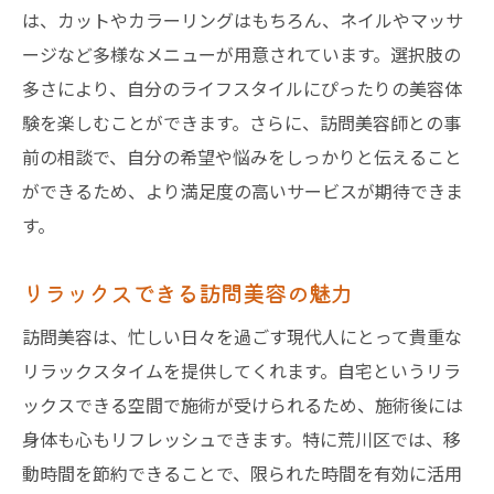
は、カットやカラーリングはもちろん、ネイルやマッサ
荒川区の訪問美容サービス自宅で受ける特別な
ージなど多様なメニューが用意されています。選択肢の
体験とは
多さにより、自分のライフスタイルにぴったりの美容体
訪問美容の特別な体験を探る
験を楽しむことができます。さらに、訪問美容師との事
自宅での美容がもたらす幸福感
前の相談で、自分の希望や悩みをしっかりと伝えること
訪問美容の選ばれる理由とは
ができるため、より満足度の高いサービスが期待できま
特別な美容体験を求めて
す。
荒川区の訪問美容サービスの特徴
リラックスできる訪問美容の魅力
訪問美容の魅力的なポイント
訪問美容で始める自分磨き荒川区での実際の体
訪問美容は、忙しい日々を過ごす現代人にとって貴重な
験談
リラックスタイムを提供してくれます。自宅というリラ
訪問美容を体験した人の声
ックスできる空間で施術が受けられるため、施術後には
身体も心もリフレッシュできます。特に荒川区では、移
実際の利用者が語る訪問美容の魅力
動時間を節約できることで、限られた時間を有効に活用
訪問美容の成功体験談