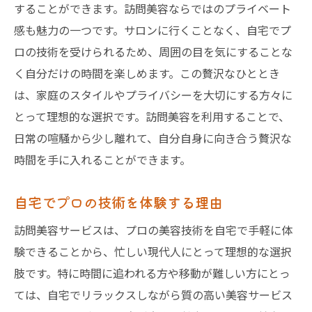
することができます。訪問美容ならではのプライベート
荒川区での訪問美容のリアルな声
感も魅力の一つです。サロンに行くことなく、自宅でプ
自分磨きの具体的なステップ
ロの技術を受けられるため、周囲の目を気にすることな
訪問美容で変わった美容習慣
く自分だけの時間を楽しめます。この贅沢なひととき
荒川区で訪問美容を選ぶ理由自宅での快適な美
は、家庭のスタイルやプライバシーを大切にする方々に
容タイム
とって理想的な選択です。訪問美容を利用することで、
訪問美容を選ぶメリットとは
日常の喧騒から少し離れて、自分自身に向き合う贅沢な
自宅での美容時間の有効活用
時間を手に入れることができます。
快適な美容タイムの実現方法
自宅でプロの技術を体験する理由
訪問美容が支持される理由
訪問美容サービスは、プロの美容技術を自宅で手軽に体
自宅で快適に美容サービスを受ける秘訣
験できることから、忙しい現代人にとって理想的な選択
荒川区で訪問美容を選ぶポイント
肢です。特に時間に追われる方や移動が難しい方にとっ
ては、自宅でリラックスしながら質の高い美容サービス