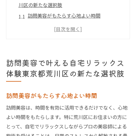
川区の新たな選択肢
訪問美容がもたらす心地よい時間
自宅での美容サービスのメリット
荒川区での訪問美容の利用方法
リラックスできる訪問美容の魅力
自宅でプロの技術を体験する理由
訪問美容で叶える自宅リラックス
訪問美容で得られるリラックス効果
体験東京都荒川区の新たな選択肢
荒川区での訪問美容の魅力プロの技術を自宅で
堪能する方法
訪問美容がもたらす心地よい時間
プロの美容師による丁寧な施術
訪問美容は、時間を有効に活用できるだけでなく、心地
訪問美容を利用する際の注意点
よい時間をもたらします。特に荒川区にお住まいの方に
自宅で安心の美容サービス
とって、自宅でリラックスしながらプロの美容師による
訪問美容の予約から施術までの流れ
施術を受けることは、日常のストレスから解放される貴