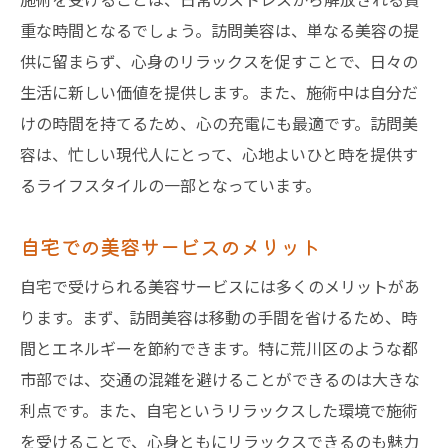
プライベート空間で堪能する美容
重な時間となるでしょう。訪問美容は、単なる美容の提
訪問美容のプロフェッショナルな技術
供に留まらず、心身のリラックスを促すことで、日々の
訪問美容が提供する贅沢な時間荒川区で自分を
生活に新しい価値を提供します。また、施術中は自分だ
磨く
けの時間を持てるため、心の充電にも最適です。訪問美
容は、忙しい現代人にとって、心地よいひと時を提供す
贅沢な時間を訪問美容で手に入れる
るライフスタイルの一部となっています。
自分磨きの新しいスタイル
訪問美容で見つける新たな自分
自宅での美容サービスのメリット
自宅での美容がもたらす満足感
自宅で受けられる美容サービスには多くのメリットがあ
訪問美容の特別な体験を紹介
ります。まず、訪問美容は移動の手間を省けるため、時
荒川区での訪問美容の贅沢さ
間とエネルギーを節約できます。特に荒川区のような都
東京都荒川区訪問美容がもたらす新しいライフ
市部では、交通の混雑を避けることができるのは大きな
スタイル
利点です。また、自宅というリラックスした環境で施術
訪問美容が生む新しい生活リズム
を受けることで、心身ともにリラックスできるのも魅力