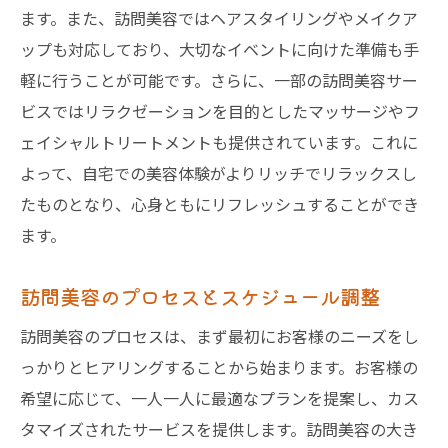
ビス
ます。また、訪問美容ではヘアスタイリングやメイクア
予算に合わせた訪問美容の選び方
ップも対応しており、大切なイベントに向けた準備も手
割引や特典を利用してお得に利用する方法
軽に行うことが可能です。さらに、一部の訪問美容サー
長期契約での料金優遇制度について
ビスではリラクゼーションを目的としたマッサージやフ
ェイシャルトリートメントも提供されています。これに
訪問美容の流れ千葉県でのスムーズな予約方法
よって、自宅での美容体験がよりリッチでリラックスし
訪問美容の予約ステップを理解する
たものとなり、心身ともにリフレッシュすることができ
オンライン予約のメリットと方法
ます。
予約時に確認すべきポイント
希望に合った美容師の選び方
訪問美容のプロセスとスケジュール調整
予約変更やキャンセルの流れ
訪問美容のプロセスは、まず最初にお客様のニーズをし
千葉県でおすすめの予約プラットフォーム
っかりとヒアリングすることから始まります。お客様の
訪問美容がもたらす高齢者への嬉しい利点とは
希望に応じて、一人一人に最適なプランを提案し、カス
高齢者に優しい訪問美容サービスの特徴
タマイズされたサービスを提供します。訪問美容の大き