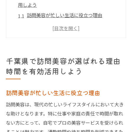
用しよう
訪問美容が忙しい生活に役立つ理由
時間を節約するための訪問美容の利点
自宅で受けられる美容サービスの種類
訪問美容のプロセスとスケジュール調整
訪問美容が提供する柔軟な対応とは
千葉県で訪問美容が選ばれる理由
千葉県で訪問美容を選ぶ人の声
時間を有効活用しよう
訪問美容の魅力自宅で受けられるパーソナルケ
ア
訪問美容が忙しい生活に役立つ理由
パーソナルケアの重要性と訪問美容
訪問美容は、現代の忙しいライフスタイルにおいて大き
専門家によるカスタマイズされた美容サー
な助けとなります。特に仕事や家庭の責任で時間が取れ
ビス
ない方にとって、自宅でプロの美容サービスを受けられ
自宅で安心して受けられる美容の魅力
ることは魅力です。通勤時間や待ち時間を削減できるた