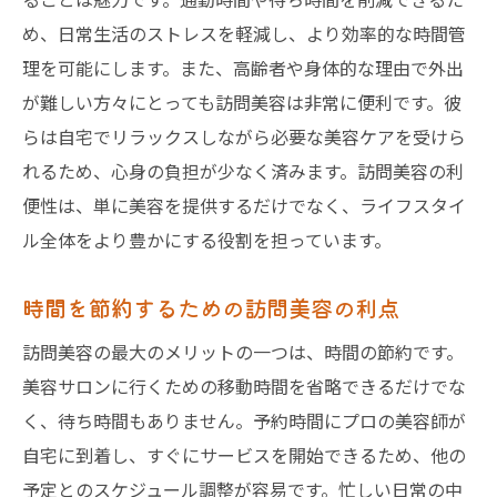
訪問美容によるストレスフリーな体験
め、日常生活のストレスを軽減し、より効率的な時間管
高品質なサービスを家庭で提供する訪問美
理を可能にします。また、高齢者や身体的な理由で外出
容
が難しい方々にとっても訪問美容は非常に便利です。彼
プライベート空間での美容セッションの効
らは自宅でリラックスしながら必要な美容ケアを受けら
果
れるため、心身の負担が少なく済みます。訪問美容の利
千葉県でリーズナブルな訪問美容を選ぶポイン
便性は、単に美容を提供するだけでなく、ライフスタイ
ト
ル全体をより豊かにする役割を担っています。
訪問美容の選び方と費用対効果
時間を節約するための訪問美容の利点
リーズナブルなサービスの見分け方
訪問美容の最大のメリットの一つは、時間の節約です。
料金とサービスのバランスを考える
美容サロンに行くための移動時間を省略できるだけでな
訪問美容の費用を抑えるためのコツ
く、待ち時間もありません。予約時間にプロの美容師が
お得なプランやキャンペーンの活用法
自宅に到着し、すぐにサービスを開始できるため、他の
千葉県で信頼できる訪問美容業者の探し方
予定とのスケジュール調整が容易です。忙しい日常の中