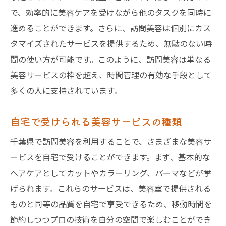
訪問美容で叶える自宅でのリラックスした美容
で、効率的に美容ケアを受けながら他のタスクを同時に
体験
進めることができます。さらに、訪問美容は個別にカス
自宅での美容がもたらすリラックス効果
タマイズされたサービスを提供するため、無駄のない時
訪問美容のシナリオ別利用例
間の使い方が可能です。このように、訪問美容は単なる
リラックスできる環境での美容の利点
美容サービスの枠を超え、時間管理の有効な手段として
多くの人に支持されています。
訪問美容を受ける際の準備と注意点
訪問美容が提供するリラクゼーションの質
自宅で受けられる美容サービスの種類
日常生活に取り入れる訪問美容のすすめ
千葉県で訪問美容を利用することで、さまざまな美容サ
訪問美容の料金体系千葉県でお得に利用する方
ービスを自宅で受けることができます。まず、基本的な
法
ヘアケアとしてカットやカラーリング、パーマなどが挙
訪問美容の料金プランの種類と選び方
げられます。これらのサービスは、美容室で提供される
千葉県での訪問美容の相場を知る
ものと同等の品質を自宅で享受できるため、移動時間を
コストパフォーマンスの良い訪問美容サー
節約しつつプロの技術を自分の空間で楽しむことができ