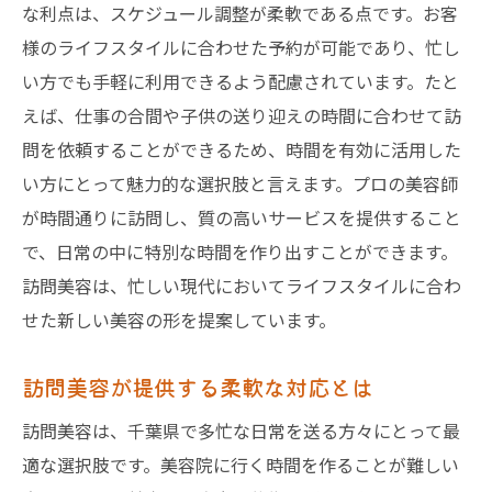
な利点は、スケジュール調整が柔軟である点です。お客
移動の負担を減らす訪問美容の利点
様のライフスタイルに合わせた予約が可能であり、忙し
高齢者向け特別メニューの紹介
い方でも手軽に利用できるよう配慮されています。たと
訪問美容が提供する安全で安心なケア
えば、仕事の合間や子供の送り迎えの時間に合わせて訪
高齢者に寄り添ったサービスの実例
問を依頼することができるため、時間を有効に活用した
千葉県で高齢者に人気の訪問美容業者
い方にとって魅力的な選択肢と言えます。プロの美容師
千葉県での訪問美容体験実際に使ってみた感想
が時間通りに訪問し、質の高いサービスを提供すること
とお得情報
で、日常の中に特別な時間を作り出すことができます。
訪問美容を受けた人のリアルな声
訪問美容は、忙しい現代においてライフスタイルに合わ
実際の訪問美容体験で感じたこと
せた新しい美容の形を提案しています。
利用者が教えるお得な情報
訪問美容が提供する柔軟な対応とは
リピートしたくなる訪問美容の魅力
訪問美容は、千葉県で多忙な日常を送る方々にとって最
千葉県での訪問美容体験談の共有
適な選択肢です。美容院に行く時間を作ることが難しい
成功する訪問美容の活用方法