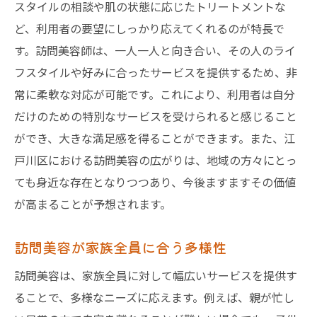
スタイルの相談や肌の状態に応じたトリートメントな
訪問美容の予約前に知っておきたい基本情
ど、利用者の要望にしっかり応えてくれるのが特長で
報
す。訪問美容師は、一人一人と向き合い、その人のライ
江戸川区での訪問美容を成功させるコツ
フスタイルや好みに合ったサービスを提供するため、非
訪問美容の選び方と注意点
常に柔軟な対応が可能です。これにより、利用者は自分
初めての訪問美容体験を最高にする方法
だけのための特別なサービスを受けられると感じること
江戸川区で訪問美容を利用する際の料金体
ができ、大きな満足感を得ることができます。また、江
系
戸川区における訪問美容の広がりは、地域の方々にとっ
訪問美容の質を確保するためのポイント
ても身近な存在となりつつあり、今後ますますその価値
江戸川区の訪問美容サービスが注目される理由
が高まることが予想されます。
とその利便性
訪問美容が家族全員に合う多様性
訪問美容が江戸川区で注目される背景
利便性がもたらす訪問美容の人気
訪問美容は、家族全員に対して幅広いサービスを提供す
江戸川区での訪問美容の高い評価の理由
ることで、多様なニーズに応えます。例えば、親が忙し