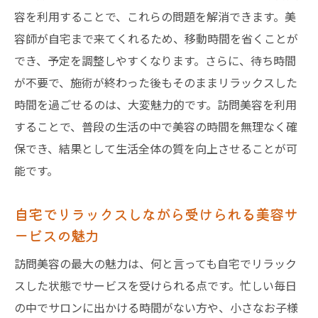
容を利用することで、これらの問題を解消できます。美
訪問美容が提供する最新トレンドのスタイ
容師が自宅まで来てくれるため、移動時間を省くことが
ル
でき、予定を調整しやすくなります。さらに、待ち時間
オーダーメイドの訪問美容サービスを試す
が不要で、施術が終わった後もそのままリラックスした
自宅で受ける贅沢な訪問美容体験を江戸川区で
時間を過ごせるのは、大変魅力的です。訪問美容を利用
実現する方法
することで、普段の生活の中で美容の時間を無理なく確
贅沢な訪問美容を受けるための準備
保でき、結果として生活全体の質を向上させることが可
江戸川区での訪問美容の予約方法とポイン
能です。
ト
自宅でリラックスしながら受けられる美容サ
訪問美容で叶える至福のひととき
ービスの魅力
江戸川区での訪問美容を最大限に活用する
コツ
訪問美容の最大の魅力は、何と言っても自宅でリラック
スした状態でサービスを受けられる点です。忙しい毎日
訪問美容の活用で得られる心身のリフレッ
の中でサロンに出かける時間がない方や、小さなお子様
シュ