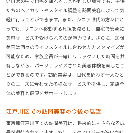
い日常の中で自宅を離れることが難しい場合でも、子供
訪問美容が他の美容サービスと異なる点
たちのヘアカットやスタイル調整を訪問美容によって気
江戸川区で訪問美容を利用する際の利便性
軽に行うことができます。また、シニア世代の方々にと
の実例
っても、サロンへ移動する負担を減らし、自宅で安全に
訪問美容が社会に与えるインパクト
美容サービスを受けられるのが魅力です。さらに、訪問
おしゃれを自宅で完結！江戸川区の訪問美容サ
美容は個々のライフスタイルに合わせたカスタマイズが
ービスを楽しむ方法
可能なため、家族全員が一緒にリラックスした時間を共
自宅でおしゃれを楽しむ訪問美容の活用法
有しながら、パーソナライズされた美容体験を楽しむこ
江戸川区で訪問美容を最大限に活用する方
とができるのです。訪問美容は、世代を問わず一人ひと
法
りのニーズに合わせた多様なサービスを提供し、家族全
訪問美容でのスタイルの提案と実現
体の美容と健康をサポートします。
自宅での訪問美容体験をもっと楽しむため
江戸川区での訪問美容の今後の展望
に
江戸川区での訪問美容を通じた新しい美の
東京都江戸川区での訪問美容は、将来的にもさらなる成
探求
長が期待されています。特に、テクノロジーの進化や社