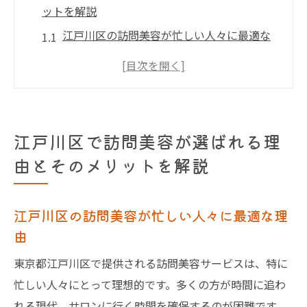
ットを解説
江戸川区の訪問美容が忙しい人々に最適な
理由
訪問美容で実現する時間と労力の節約
自宅でリラックスしながら受けられる美容
サービスの魅力
江戸川区で訪問美容が選ばれる理
江戸川区の訪問美容が提供するパーソナラ
由とそのメリットを解説
イズドサービス
訪問美容が家族全員に合う多様性
江戸川区の訪問美容が忙しい人々に最適な理
江戸川区での訪問美容の今後の展望
由
訪問美容で江戸川区の自宅がサロンに変わる瞬
東京都江戸川区で提供される訪問美容サービスは、特に
間
忙しい人々にとって理想的です。多くの方が時間に追わ
訪問美容がもたらす自宅の新しい価値
れる現代、サロンに行く時間を確保するのが困難です。