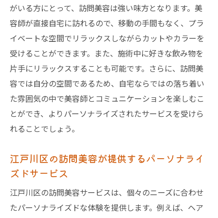
がいる方にとって、訪問美容は強い味方となります。美
訪問美容がもたらす生活の質の向上
容師が直接自宅に訪れるので、移動の手間もなく、プラ
訪問美容が江戸川区の忙しい生活にマッチする
イベートな空間でリラックスしながらカットやカラーを
理由とは
受けることができます。また、施術中に好きな飲み物を
訪問美容がもたらす時間管理の効率化
片手にリラックスすることも可能です。さらに、訪問美
江戸川区での訪問美容が家庭に与えるメリ
容では自分の空間であるため、自宅ならではの落ち着い
ット
た雰囲気の中で美容師とコミュニケーションを楽しむこ
忙しい日々に訪問美容を取り入れる利点
とができ、よりパーソナライズされたサービスを受けら
訪問美容が提供する柔軟な予約システム
れることでしょう。
江戸川区のライフスタイルに合った訪問美
江戸川区の訪問美容が提供するパーソナライ
容の選択肢
ズドサービス
訪問美容が日常生活をより豊かにする理由
江戸川区で訪問美容を利用する前に知っておく
江戸川区の訪問美容サービスは、個々のニーズに合わせ
べきポイント
たパーソナライズドな体験を提供します。例えば、ヘア