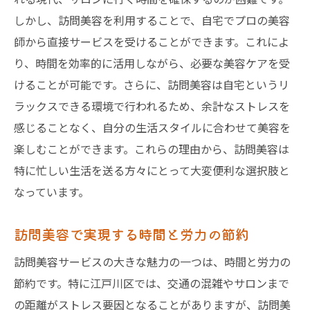
江戸川区で実感する訪問美容の快適さ
しかし、訪問美容を利用することで、自宅でプロの美容
自宅でサロン体験を実現するための準備
師から直接サービスを受けることができます。これによ
訪問美容でのスタイルチェンジのプロセス
り、時間を効率的に活用しながら、必要な美容ケアを受
江戸川区における訪問美容の活用事例
けることが可能です。さらに、訪問美容は自宅というリ
訪問美容が家庭に与えるポジティブな影響
ラックスできる環境で行われるため、余計なストレスを
江戸川区の訪問美容サービスが提供する豊富な
感じることなく、自分の生活スタイルに合わせて美容を
メニューとその魅力
楽しむことができます。これらの理由から、訪問美容は
特に忙しい生活を送る方々にとって大変便利な選択肢と
江戸川区の訪問美容で受けられる多彩なメ
なっています。
ニュー
カットからネイルまで、訪問美容のフルサ
訪問美容で実現する時間と労力の節約
ービス
訪問美容サービスの大きな魅力の一つは、時間と労力の
江戸川区の顧客ニーズに応える訪問美容メ
節約です。特に江戸川区では、交通の混雑やサロンまで
ニュー
の距離がストレス要因となることがありますが、訪問美
訪問美容の技術力に裏打ちされた品質