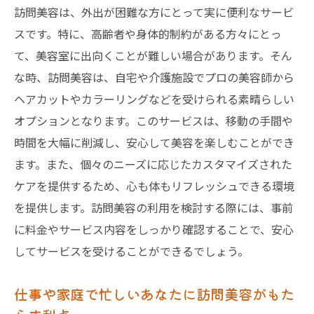
訪問美容は、外出が困難な方にとって実に便利なサービ
訪問美容サービス利用時の注意点と対策
スです。特に、高齢者や身体的制約がある方々にとっ
訪問美容の選び方ガイド：東京都で自分に合っ
て、美容室に出向くことが難しい場合があります。そん
たサービスを見つける
な時、訪問美容は、自宅や介護施設でプロの美容師から
自分にぴったりの訪問美容を見つけるため
ヘアカットやカラーリングなどを受けられる素晴らしい
のステップ
オプションとなります。このサービスは、移動の手間や
訪問美容の施術メニューを理解しよう
時間を大幅に削減し、安心して美容を楽しむことができ
専門家による訪問美容の選び方アドバイス
ます。また、個々のニーズに応じたカスタマイズされた
訪問美容のスタイル選びで考慮すべきポイ
ケアを提供するため、心も体もリフレッシュできる環境
ント
を提供します。訪問美容の利用を検討する際には、事前
東京都での訪問美容サービスの特徴と選び
に料金やサービス内容をしっかり確認することで、安心
方
してサービスを受けることができるでしょう。
訪問美容を選ぶ前に知っておくべき基本情
仕事や家庭で忙しいあなたに訪問美容がもた
報