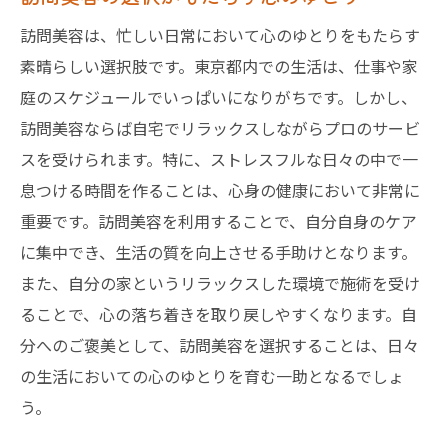
に
訪問美容は、忙しい日常において心のゆとりをもたらす
利用前に知っておくべき訪問美容のデメリ
素晴らしい選択肢です。東京都内での生活は、仕事や家
ット
庭のスケジュールでいっぱいになりがちです。しかし、
訪問美容が提供するプラスの効果とは
訪問美容ならば自宅でリラックスしながらプロのサービ
スを受けられます。特に、ストレスフルな日々の中で一
東京都での訪問美容利用者の満足度調査
息つける時間を作ることは、心身の健康において非常に
注意が必要な訪問美容のリスクとその対策
重要です。訪問美容を利用することで、自分自身のケア
訪問美容を賢く利用するための成功事例
に集中でき、生活の質を向上させる手助けとなります。
東京都での訪問美容体験談：リアルな口コミと
また、自分の家というリラックスした環境で施術を受け
満足度
ることで、心の落ち着きを取り戻しやすくなります。自
訪問美容を利用した人々のリアルな声
分へのご褒美として、訪問美容を選択することは、日々
東京都での訪問美容サービスの満足度調査
の生活においての心のゆとりを育む一助となるでしょ
実際に利用してわかった訪問美容の良さ
う。
訪問美容利用者の実体験から学ぶこと