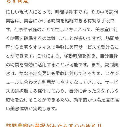
らす利点
東京都内訪問美容の料金とサービス比較：失敗
しない選び方
忙しい現代人にとって、時間は貴重です。その中で訪問
美容は、美容にかける時間を短縮できる有効な手段で
東京都内の訪問美容サービスの価格比較ガ
す。仕事や家庭のことで忙しい方にとって、美容室に行
イド
く時間を確保するのは難しいことが多いですが、訪問美
サービス内容と価格のバランスをどう見る
容なら自宅やオフィスで手軽に美容サービスを受けるこ
か
とができます。これにより、移動時間を省き、自分自身
訪問美容の料金比較で重視すべき要素
の時間を有効に活用することが可能です。また、訪問美
料金だけでなくサービス内容も重要！選び
容は、急な予定変更にも柔軟に対応できるため、スケジ
方のポイント
ュールに合わせた利用がしやすくなっています。サービ
東京都内の訪問美容業者の特徴と料金体制
スの選択肢も多様化しており、自分に合ったスタイルや
実際に使ってみた訪問美容の価格評価
施術を受けることができるため、効率的かつ満足度の高
訪問美容のメリットとデメリット：東京都での
い美容体験が実現します。
利用前に知っておくべきこと
訪問美容の選択がもたらす心のゆとり
訪問美容のメリットを最大限に活かすため