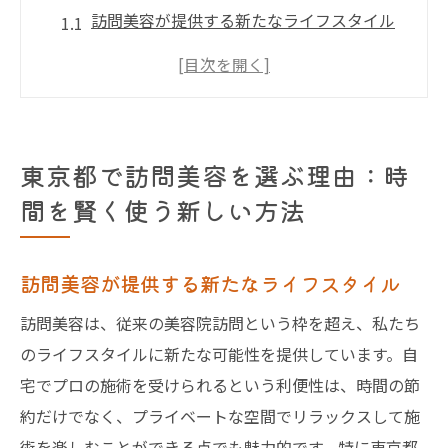
訪問美容が提供する新たなライフスタイル
時間を節約するための具体的な訪問美容の
活用法
外出が難しい人に最適な訪問美容サービス
仕事や家庭で忙しいあなたに訪問美容がも
東京都で訪問美容を選ぶ理由：時
たらす利点
間を賢く使う新しい方法
訪問美容の選択がもたらす心のゆとり
東京都での訪問美容のトレンドとその背景
訪問美容が提供する新たなライフスタイル
訪問美容の料金体系を理解しよう：東京都での
訪問美容は、従来の美容院訪問という枠を超え、私たち
最適な選択肢
のライフスタイルに新たな可能性を提供しています。自
訪問美容の料金に影響を与える要因
宅でプロの施術を受けられるという利便性は、時間の節
東京都での訪問美容料金の相場とその特徴
約だけでなく、プライベートな空間でリラックスして施
コストパフォーマンスが高い訪問美容サー
術を楽しむことができる点でも魅力的です。特に東京都