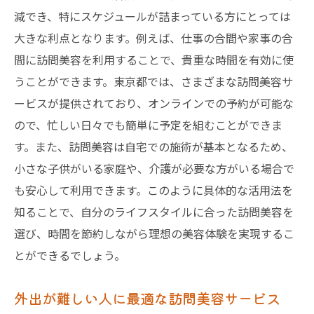
減でき、特にスケジュールが詰まっている方にとっては
訪問美容の魅力を引き出すための事前準備
大きな利点となります。例えば、仕事の合間や家事の合
訪問美容で理想の仕上がりを実現するため
間に訪問美容を利用することで、貴重な時間を有効に使
のコツ
うことができます。東京都では、さまざまな訪問美容サ
東京都での訪問美容の成功例とその秘訣
ービスが提供されており、オンラインでの予約が可能な
東京都の訪問美容サービスを賢く利用するため
ので、忙しい日々でも簡単に予定を組むことができま
のヒント
す。また、訪問美容は自宅での施術が基本となるため、
訪問美容サービス選びで失敗しないための
小さな子供がいる家庭や、介護が必要な方がいる場合で
基本
も安心して利用できます。このように具体的な活用法を
東京都での訪問美容サービスの選定基準
知ることで、自分のライフスタイルに合った訪問美容を
口コミを活用した訪問美容業者の選び方
選び、時間を節約しながら理想の美容体験を実現するこ
とができるでしょう。
訪問美容の予約から施術までの流れを知ろ
う
外出が難しい人に最適な訪問美容サービス
信頼できる訪問美容師の見極め方