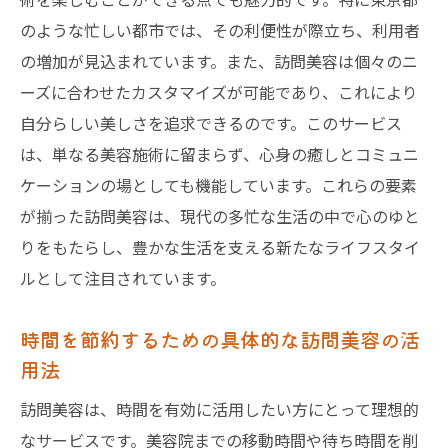
ビスの選び方
のような忙しい都市では、その利便性が際立ち、利用者
追加料金に注意！訪問美容の交通費とその
の増加が見込まれています。また、訪問美容は個々のニ
内訳
ーズに合わせたカスタマイズが可能であり、これにより
訪問美容の料金を賢く比較するためのポイ
自分らしい美しさを追求できるのです。このサービス
ント
は、単なる美容施術に留まらず、心身の癒しとコミュニ
事前に確認しておきたい訪問美容の料金プ
ケーションの場としても機能しています。これらの要素
ラン
が揃った訪問美容は、現代の多忙な生活の中で心のゆと
訪問美容の魅力を最大限に活かす方法：東京都
りをもたらし、豊かな生活を支える新たなライフスタイ
での体験談
ルとして注目されています。
訪問美容を利用した方のリアルな声
時間を節約するための具体的な訪問美容の活
訪問美容で得られるリラックスした時間の
用法
過ごし方
訪問美容は、時間を有効に活用したい方にとって理想的
自宅での施術がもたらすプライベートな空
なサービスです。美容院までの移動時間や待ち時間を削
間の利点