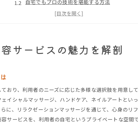
自宅でもプロの技術を堪能する方法
サロンとの違いを理解する
訪問美容サービスを選ぶ際のポイント
訪問美容の歴史と進化
美容サービスの魅力を解剖
クライアントの声から見る訪問美容の実力
忙しいあなたに自宅で受けられる訪問美容の利点
時間を節約できる訪問美容の魅力
とは
移動が不要となる利便性
しており、利用者のニーズに応じた多様な選択肢を用意し
ストレスフリーな美容体験のススメ
フェイシャルマッサージ、ハンドケア、ネイルアートとい
訪問美容で叶える時短ビューティー
さらに、リラクゼーションマッサージを通じて、心身のリ
忙しい現代人にこそ訪問美容を
美容サービスを、利用者の自宅というプライベートな空間
訪問美容がもたらす生活の質向上
訪問美容で自宅が贅沢なリラクゼーション空間に