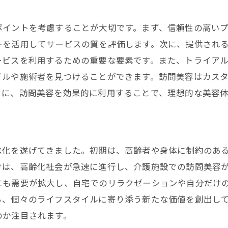
ト
訪問美容が提供する新しいライフスタイル
移動不要の訪問美容高齢者や忙しい方に最適
ポイントを考慮することが大切です。まず、信頼性の高い
高齢者に優しい訪問美容の特徴
ーを活用してサービスの質を評価します。次に、提供され
ービスを利用するための重要な要素です。また、トライア
忙しい人が選ぶべき訪問美容の理由
イルや施術者を見つけることができます。訪問美容はカス
利便性と安全性を両立したサービス
うに、訪問美容を効果的に利用することで、理想的な美容
訪問美容が高齢者にもたらす快適な時間
忙しい日常を支える訪問美容の活用法
訪問美容で感じる安心感と信頼
進化を遂げてきました。初期は、高齢者や身体に制約のあ
安心料金で自宅サロン訪問美容の料金体系とは
では、高齢化社会が急速に進行し、介護施設での訪問美容
明確な料金体系がもたらす安心感
にも需要が拡大し、自宅でのリラクゼーションや自分だけ
訪問美容の料金プランの比較
ら、個々のライフスタイルに寄り添う新たな価値を創出し
安心して利用できる訪問美容の秘密
のか注目されます。
コストパフォーマンスの高い訪問美容