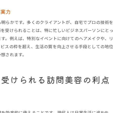
訪問美容の料金に含まれるサービス内容
の実力
利用者目線で考える料金体系
も明らかです。多くのクライアントが、自宅でプロの技術
訪問美容のプロが提供する高品質なサロン時間
術を受けられることは、特に忙しいビジネスパーソンにとっ
訪問美容のプロが持つ技術力とは
ます。例えば、特別なイベントに向けてのヘアメイクや、
高品質を追求する訪問美容の施術
ービスの枠を超え、生活の質を向上させる手段としての地
プロフェッショナルによる安心のサロン体験
予想されます。
訪問美容での質の高い顧客対応
訪問美容が提供するクオリティの高さ
で受けられる訪問美容の利点
お客様の期待を超える訪問美容の実力
自宅で楽しむ新しい美容体験訪問美容で実現
訪問美容で叶える新しい自分
自宅で美容を楽しむためのヒント
間を効率的に使えることです。現代人は日常生活に追われ