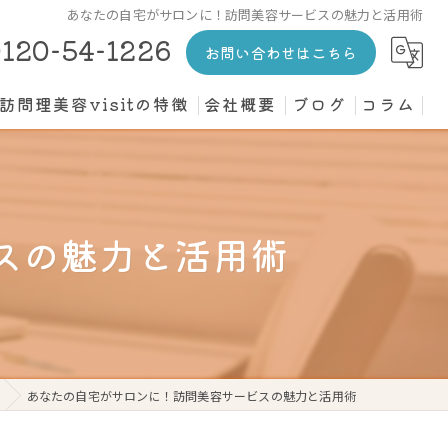
あなたの自宅がサロンに！訪問美容サービスの魅力と活用術
120-54-1226
お問い合わせはこちら
訪問理美容visitの特徴
会社概要
ブログ
コラム
カット
介護施設
スの魅力と活用術
高齢者
寝たきり
個人宅
あなたの自宅がサロンに！訪問美容サービスの魅力と活用術