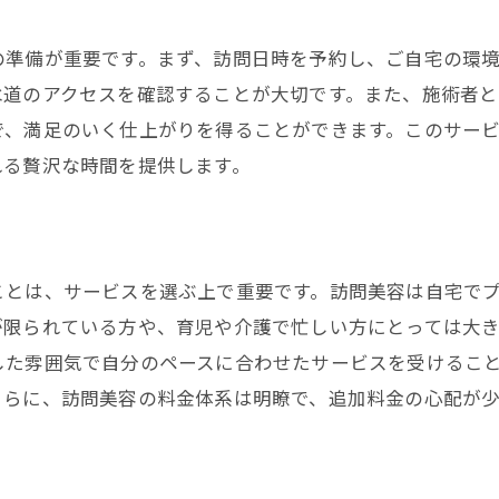
自宅で体験するリラクゼーションの魅力
の準備が重要です。まず、訪問日時を予約し、ご自宅の環
訪問美容がもたらす心身のリフレッシュ効果
水道のアクセスを確認することが大切です。また、施術者と
リラクゼーションメニューの豊富さ
で、満足のいく仕上がりを得ることができます。このサー
心地よい空間作りと施術の調和
れる贅沢な時間を提供します。
訪問美容で実現する癒しのひととき
自宅での贅沢なひとときの作り方
プロの施術を自宅で体験訪問美容の新しいカタチ
ことは、サービスを選ぶ上で重要です。訪問美容は自宅で
訪問美容のプロが提供するサービスとは
が限られている方や、育児や介護で忙しい方にとっては大
自宅でのプロ施術がもたらす安心感
した雰囲気で自分のペースに合わせたサービスを受けるこ
訪問美容が支持される理由
さらに、訪問美容の料金体系は明瞭で、追加料金の心配が
プロフェッショナルによる個別対応の魅力
技術と経験が融合する訪問美容