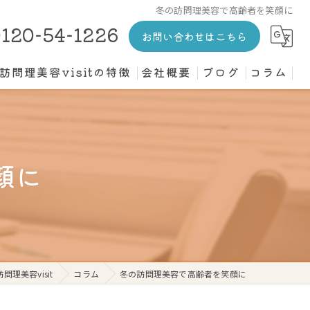
冬の訪問理美容で高齢者を笑顔に
120-54-1226
お問い合わせはこちら
訪問理美容visitの特徴
会社概要
ブログ
コラム
カット
介護施設
顔に
高齢者
寝たきり
個人宅
理美容visit
コラム
冬の訪問理美容で高齢者を笑顔に