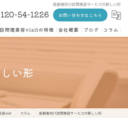
高齢者向け訪問美容サービスの新しい形
120-54-1226
お問い合わせはこちら
訪問理美容visitの特徴
会社概要
ブログ
コラム
カット
介護施設
新しい形
高齢者
寝たきり
個人宅
isit
コラム
高齢者向け訪問美容サービスの新しい形