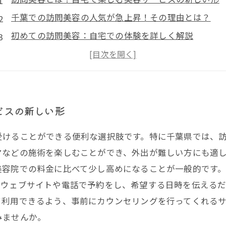
千葉での訪問美容の人気が急上昇！その理由とは？
初めての訪問美容：自宅での体験を詳しく解説
訪問美容の料金体系を徹底分析！料金を知って安心利
特別な時間を自宅で過ごすための訪問美容の選び方
訪問美容利用者からのお便り：実際の体験談と感想
あなたも試してみて！訪問美容で変わる日常生活
ビスの新しい形
受けることができる便利な選択肢です。特に千葉県では、
マなどの施術を楽しむことができ、外出が難しい方にも適
美容院での料金に比べて少し高めになることが一般的です
、ウェブサイトや電話で予約をし、希望する日時を伝える
て利用できるよう、事前にカウンセリングを行ってくれる
みませんか。