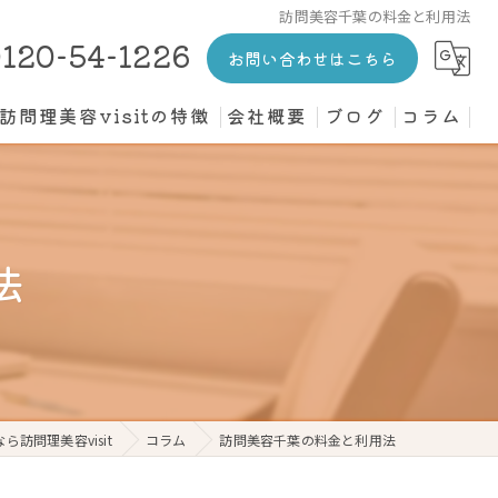
訪問美容千葉の料金と利用法
120-54-1226
お問い合わせはこちら
訪問理美容visitの特徴
会社概要
ブログ
コラム
カット
介護施設
法
高齢者
寝たきり
個人宅
訪問理美容visit
コラム
訪問美容千葉の料金と利用法