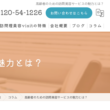
高齢者のための訪問美容サービスの魅力とは？
120-54-1226
お問い合わせはこちら
訪問理美容visitの特徴
会社概要
ブログ
コラム
カット
介護施設
魅力とは？
高齢者
寝たきり
個人宅
t
コラム
高齢者のための訪問美容サービスの魅力とは？